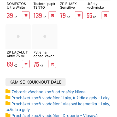
DOMESTOS
Toaletní papír
ZP ELMEX
Utěrky
Ultra White
TENTO
Sensitive
kuchyňské
750 ml
Family
Whitening 75
TENTO Extra
39
139
79
55
Delicate
ml
Strong
Kč
Kč
Kč
Kč
3vrstvý 24
3vrstvé, 2
rolí, 337 m
role, 34 m
ZP LACALUT
Pytle na
Aktiv 75 ml
odpad Vaxon
60l, 50ks,
69
75
15µm, s uchy,
Kč
Kč
modré
KAM SE KOUKNOUT DÁLE
Zobrazit všechno zboží od značky Nivea
Procházet zboží v oddělení Laky, tužidla a gely - Laky
Procházet zboží v oddělení Vlasová kosmetika - Laky,
tužidla a gely
Procházet zboží v oddělení Drogerie - Vlasová