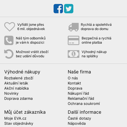
Vyřídili jsme přes
Rychlá a spolehlivá
6 mil. objednávek
doprava do domu
Náš tým odborníků
Bezpečná a rychlá
je vám k dispozici
online platba
Možnost vrátit zboží
Výhodný nákup
bez udání důvodu
na splátky
Výhodné nákupy
Naše firma
Rozbalené zboží
O nás
Aktuální leták
Kontakt
Akční nabídka
Doprava
Novinky
Nákupní řád
Doprava zdarma
Reklamační řád
Ochrana soukromí
Můj účet zákazníka
Další informace
Moje EVA.cz
Časté dotazy
Stav objednávky
Nápověda