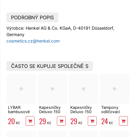
PODROBNÝ POPIS
Výrobce: Henkel AG & Co. KGaA, D-40191 Düsseldorf,
Germany
cosmetics.cz@
henkel.com
ČASTO SE KUPUJE SPOLEČNĚ S
LYBAR
Kapesníčky
Kapesníčky
Tampony
bambusové
Deluxo 150
Deluxo 150
odličovací
vatové
ks 3vrstvé v
ks 3vrstvé v
LINTEO 120
20
29
29
24
tyčinky 200
krabičce,
krabičce,
ks
Kč
Kč
Kč
Kč
ks
šedé květy
zvířátka