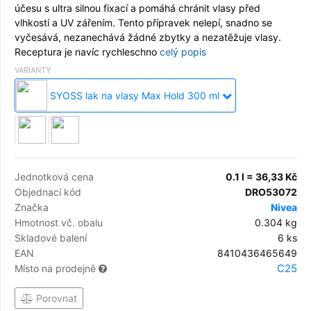
účesu s ultra silnou fixací a pomáhá chránit vlasy před
vlhkostí a UV zářením. Tento přípravek nelepí, snadno se
vyčesává, nezanechává žádné zbytky a nezatěžuje vlasy.
Receptura je navíc rychleschno
celý popis
VARIANTY
SYOSS lak na vlasy Max Hold 300 ml
Jednotková cena
0.1 l = 36,33 Kč
Objednací kód
DRO53072
Značka
Nivea
Hmotnost vč. obalu
0.304 kg
Skladové balení
6 ks
EAN
8410436465649
C25
Místo na prodejně
Porovnat