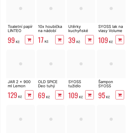
Toaletní papír
10x houbička
Utěrky
SYOSS lak na
LINTEO
na nádobí
kuchyňské
vlasy Volume
3vrstvý 16
Big Soft
300 ml
17
99
39
109
rolí, 240 m
Clean
Kč
Kč
Kč
Kč
2vrstvé, 4
role, 41 m
JAR 2 x 900
OLD SPICE
SYOSS
Šampon
ml Lemon
Deo tuhý
tužidlo
SYOSS
White Water
Volume Lift
Intense
129
69
109
95
50 ml
250 ml
Keratin 440
Kč
Kč
Kč
Kč
ml