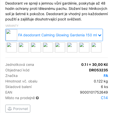
Deodorant ve spreji s jemnou vůní gardénie, poskytuje až 48
hodin ochrany proti tělesnému pachu. Složení bez hliníkových
solí je šetrné k pokožce. Deodorant je vhodný pro každodenní
použití a zajišťuje dlouhotrvající pocit svěžesti.
VARIANTY
FA deodorant Calming Glowing Gardenia 150 ml
Jednotková cena
0.1 l = 30,00 Kč
Objednací kód
DRO53235
Značka
FA
Hmotnost vč. obalu
0.122 kg
Skladové balení
6 ks
EAN
9000101752649
C14
Místo na prodejně
Porovnat