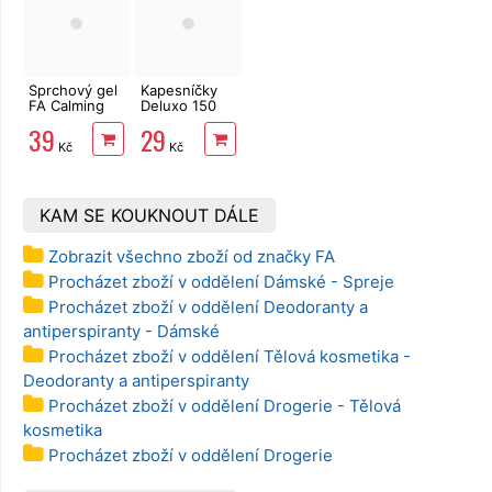
Sprchový gel
Kapesníčky
FA Calming
Deluxo 150
Glowing
ks 3vrstvé v
39
29
Gardenia 250
krabičce,
Kč
Kč
ml
zvířátka
KAM SE KOUKNOUT DÁLE
Zobrazit všechno zboží od značky FA
Procházet zboží v oddělení Dámské - Spreje
Procházet zboží v oddělení Deodoranty a
antiperspiranty - Dámské
Procházet zboží v oddělení Tělová kosmetika -
Deodoranty a antiperspiranty
Procházet zboží v oddělení Drogerie - Tělová
kosmetika
Procházet zboží v oddělení Drogerie