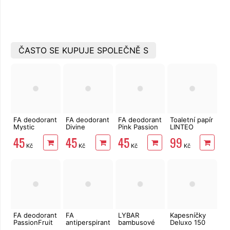
ČASTO SE KUPUJE SPOLEČNĚ S
FA deodorant
FA deodorant
FA deodorant
Toaletní papír
Mystic
Divine
Pink Passion
LINTEO
Moments 150
Moments 150
150 ml
3vrstvý 16
45
45
45
99
ml
ml
rolí, 240 m
Kč
Kč
Kč
Kč
FA deodorant
FA
LYBAR
Kapesníčky
PassionFruit
antiperspirant
bambusové
Deluxo 150
150 ml
Fresh&Dry
vatové
ks 3vrstvé v