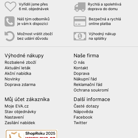
Vyřídili jsme přes
Rychlá a spolehlivá
6 mil. objednávek
doprava do domu
Náš tým odborníků
Bezpečná a rychlá
je vám k dispozici
online platba
Možnost vrátit zboží
Výhodný nákup
bez udání důvodu
na splátky
Výhodné nákupy
Naše firma
Rozbalené zboží
O nás
Aktuální leták
Kontakt
Akční nabídka
Doprava
Novinky
Nákupní řád
Doprava zdarma
Reklamační řád
Ochrana soukromí
Můj účet zákazníka
Další informace
Moje EVA.cz
Časté dotazy
Stav objednávky
Nápověda
Nastavení
Facebook
Zasílání nabídek
Twitter