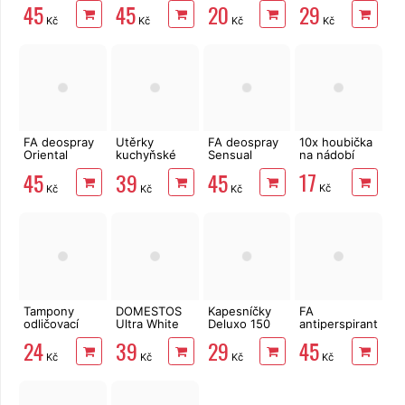
45
45
20
29
Green Tea
tyčinky 200
krabičce,
Kč
Kč
Kč
Kč
150 ml
ks
šedé květy
FA deospray
Utěrky
FA deospray
10x houbička
Oriental
kuchyňské
Sensual
na nádobí
Neroli 150 ml
Big Soft
Glamorous
17
45
39
45
Clean
150 ml
Kč
Kč
Kč
Kč
2vrstvé, 4
role, 41 m
Tampony
DOMESTOS
Kapesníčky
FA
odličovací
Ultra White
Deluxo 150
antiperspirant
LINTEO 120
750 ml
ks 3vrstvé v
Fresh & Dry
24
39
29
45
ks
krabičce,
Peony Sorbet
Kč
Kč
Kč
Kč
dřevěné
150 ml
kostky