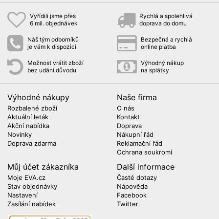
Vyřídili jsme přes
Rychlá a spolehlivá
6 mil. objednávek
doprava do domu
Náš tým odborníků
Bezpečná a rychlá
je vám k dispozici
online platba
Možnost vrátit zboží
Výhodný nákup
bez udání důvodu
na splátky
Výhodné nákupy
Naše firma
Rozbalené zboží
O nás
Aktuální leták
Kontakt
Akční nabídka
Doprava
Novinky
Nákupní řád
Doprava zdarma
Reklamační řád
Ochrana soukromí
Můj účet zákazníka
Další informace
Moje EVA.cz
Časté dotazy
Stav objednávky
Nápověda
Nastavení
Facebook
Zasílání nabídek
Twitter