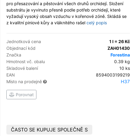
pro přesazování a pěstování všech druhů orchidejí. Složení
substrátu je vyvinuto přesně podle potřeb orchidejí, které
vyžadují vysoký obsah vzduchu v kořenové zóně. Skládá se
z kvalitní piniové kůry a vláknitého rašel
celý popis
Jednotková cena
1 l = 26 Kč
Objednací kód
ZAH01430
Značka
Forestina
Hmotnost vč. obalu
0.39 kg
Skladové balení
10 ks
EAN
8594003199219
H37
Místo na prodejně
Porovnat
ČASTO SE KUPUJE SPOLEČNĚ S