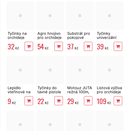
Tyčinky na
Agro hnojivo
Substrát pro
Tyčinky
orchideje
pro orchideje
pokojové
univerzální
CLASIC 20ks
0,5 l
rostliny SOL s
50ks
32
54
37
39
hnojivem 10l
Kč
Kč
Kč
Kč
Lepidlo
Tyčinky do
Motouz JUTA
Listová výživa
vteřinové na
tavné pistole
režná 100m,
pro orchideje
kov, plast,
7 mm,
1,5mm, 100g
a pokojové
9
22
29
109
gumu i dřevo
transparentní,
rostliny
Kč
Kč
Kč
Kč
12 ks
500ml