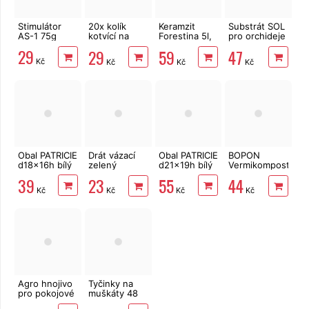
Stimulátor
20x kolík
Keramzit
Substrát SOL
AS-1 75g
kotvící na
Forestina 5l,
pro orchideje
upevnění
8-16mm
5 l
29
29
59
47
textilie 12 cm
Kč
Kč
Kč
Kč
Obal PATRICIE
Drát vázací
Obal PATRICIE
BOPON
d18x16h bílý
zelený
d21x19h bílý
Vermikompost
0,6mm, 30m
na orchideje
39
55
23
44
500ml
Kč
Kč
Kč
Kč
Agro hnojivo
Tyčinky na
pro pokojové
muškáty 48
rostliny 1 l
ks