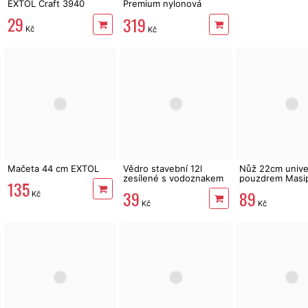
EXTOL Craft 3940
Premium nylonová
násada, plastové
29
319
pouzdro
Kč
Kč
Mačeta 44 cm EXTOL
Vědro stavební 12l
Nůž 22cm univer
zesílené s vodoznakem
pouzdrem Masi
135
39
89
Kč
Kč
Kč