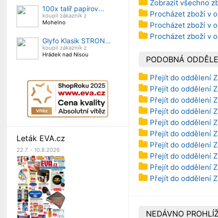
Zobrazit všechno z
100x talíř papírov...
Procházet zboží v 
koupil zákazník z
Mohelno
Procházet zboží v o
Procházet zboží v o
Glyfo Klasik STRON...
koupil zákazník z
Hrádek nad Nisou
PODOBNÁ ODDĚLE
Přejít do oddělení 
Přejít do oddělení 
Přejít do oddělení 
Přejít do oddělení Z
Přejít do oddělení Z
Přejít do oddělení 
Leták EVA.cz
Přejít do oddělení 
22.7. - 10.8.2026
Přejít do oddělení 
Přejít do oddělení 
Přejít do oddělení 
NEDÁVNO PROHLÍŽ