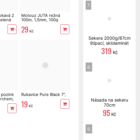
7.
okavá 2
Motouz JUTA režná
zelená
100m, 1,5mm, 100g
29
Kč
Sekera 2000g/87cm
štípací, sklolaminát
319
Kč
8.
 pozink
Rukavice Pure Black 7",
vrchem,
Násada na sekeru
19
ismus
70cm
Kč
95
Kč
9.