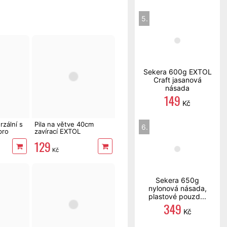
5.
Sekera 600g EXTOL
Craft jasanová
násada
149
Kč
zální s
Pila na větve 40cm
6.
pro
zavírací EXTOL
129
Kč
Sekera 650g
nylonová násada,
plastové pouzd...
349
Kč