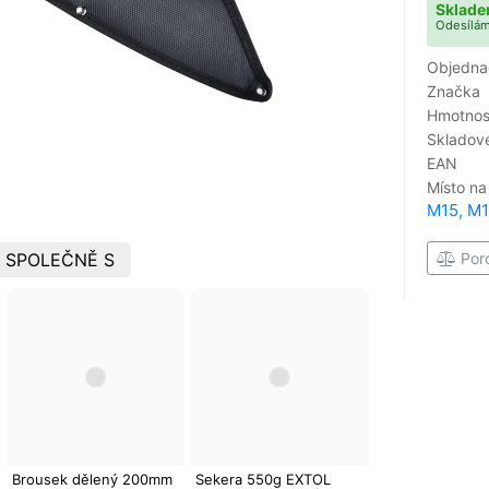
Sklade
Odesílám
Objedna
Značka
Hmotnost
Skladové
EAN
Místo na
M15, M
 SPOLEČNĚ S
Por
Brousek dělený 200mm
Sekera 550g EXTOL