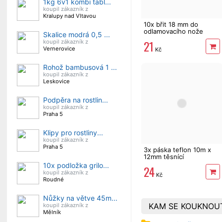
1kg 6v1 kombi tabl...
koupil zákazník z
Kralupy nad Vltavou
10x břit 18 mm do
odlamovacího nože
Skalice modrá 0,5 ...
21
koupil zákazník z
Vernerovice
Kč
Rohož bambusová 1 ...
koupil zákazník z
Leskovice
Podpěra na rostlin...
koupil zákazník z
Praha 5
Klipy pro rostliny...
koupil zákazník z
Praha 5
3x páska teflon 10m x
12mm těsnící
10x podložka grilo...
24
koupil zákazník z
Kč
Roudné
Nůžky na větve 45m...
KAM SE KOUKNOU
koupil zákazník z
Mělník