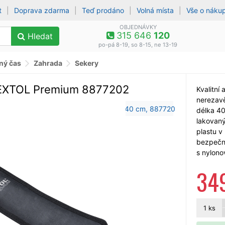
t
|
Doprava zdarma
|
Teď prodáno
|
Volná místa
|
Vše o náku
OBJEDNÁVKY
315 646
120
Hledat
po-pá 8-19, so 8-15, ne 13-19
lný čas
Zahrada
Sekery
EXTOL Premium 8877202
Kvalitní
nerezavě
délka 40
lakovaný
plastu v
bezpečn
s nylon
34
1
ks