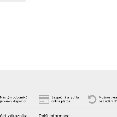
Náš tým odborníků
Bezpečná a rychlá
Možnost vrát
je vám k dispozici
online platba
bez udání d
čet zákazníka
Další informace