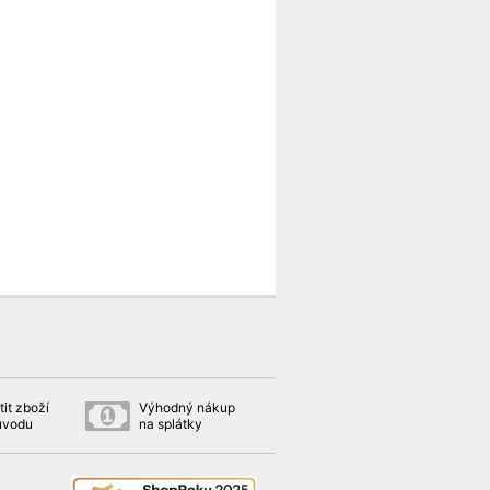
it zboží
Výhodný nákup
ůvodu
na splátky