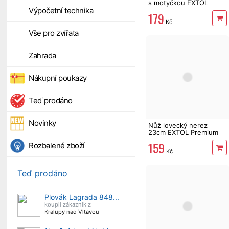
s motyčkou EXTOL
Výpočetní technika
Premium
179
Kč
Vše pro zvířata
Zahrada
Nákupní poukazy
Teď prodáno
Novinky
Nůž lovecký nerez
23cm EXTOL Premium
159
Rozbalené zboží
Kč
Teď prodáno
Plovák Lagrada 848...
koupil zákazník z
Kralupy nad Vltavou