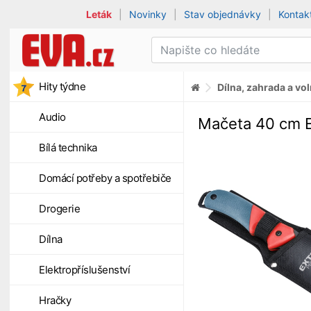
Leták
|
Novinky
|
Stav objednávky
|
Kontak
Hity týdne
Dílna, zahrada a vo
Audio
Mačeta 40 cm 
Bílá technika
Domácí potřeby a spotřebiče
Drogerie
Dílna
Elektropříslušenství
Hračky