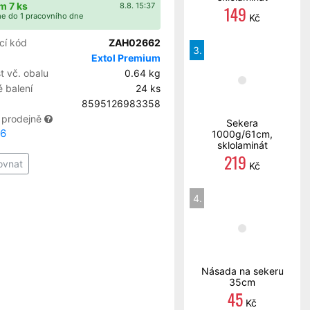
m 7 ks
8.8. 15:37
149
e do 1 pracovního dne
Kč
cí kód
ZAH02662
3.
Extol Premium
 vč. obalu
0.64 kg
 balení
24 ks
8595126983358
 prodejně
Sekera
16
1000g/61cm,
sklolaminát
219
ovnat
Kč
4.
Násada na sekeru
35cm
45
Kč