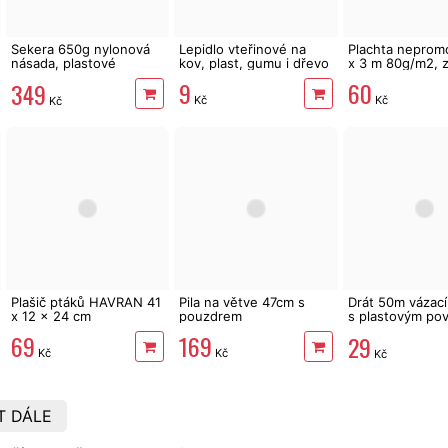
Sekera 650g nylonová
Lepidlo vteřinové na
Plachta neprom
násada, plastové
kov, plast, gumu i dřevo
x 3 m 80g/m2, 
pouzdro EXTOL
9
60
349
Premium
Kč
Kč
Kč
Plašič ptáků HAVRAN 41
Pila na větve 47cm s
Drát 50m vázací
x 12 x 24 cm
pouzdrem
s plastovým po
střižný mechan
69
169
29
Kč
Kč
Kč
T DÁLE