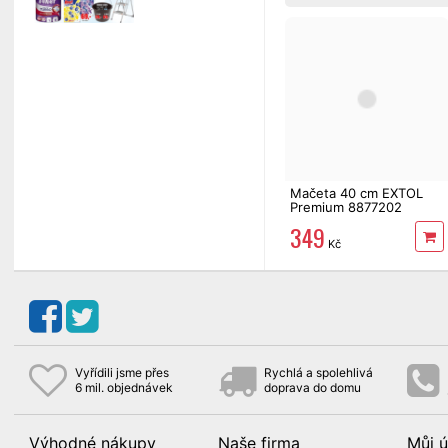
Mačeta 40 cm EXTOL
Premium 8877202
349
Kč
Vyřídili jsme přes
Rychlá a spolehlivá
6 mil. objednávek
doprava do domu
Výhodné nákupy
Naše firma
Můj ú