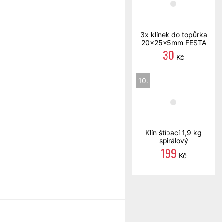
3x klínek do topůrka
20x25x5mm FESTA
30
Kč
10.
Klín štípací 1,9 kg
spirálový
199
Kč