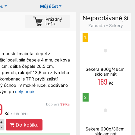
pu
Můj účet
Nejprodávanější
Prázdný
košík
Zahrada - Sekery
1.
 a robustní mačeta, čepel z
jící oceli, síla čepele 4 mm, celková
 cm, délka čepele 26,5 cm,
Sekera 800g/46cm,
 povrch, rukojeť 13,5 cm z tvrdého
sklolaminát
169
 kombanaci s TPR pryží zajistí
Kč
ý úchop i v mokré ruce, dodáváno
ovým po
celý popis
2.
9
Doprava
39 Kč
Kč
s 21% DPH
+
Do košíku
-
Sekera 600g/36cm,
sklolaminát