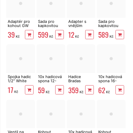
Adaptér pro
Sada pro
Adapter s
Sada pro
kohout GW
kapkovitou
vnějším
kapkovitou
3/4 na IBC
závlahu
závitem 1/2"
závlahu
39
599
12
589
nádrž S60x6
Bradas
pro hadici s
Bradas
Kč
Kč
Kč
Kč
WATER DRIP
rychlospojkou,
WATER FLOW
1/2" 50m
White
DRIP 50m, 87
ks
Spojka hadic
10x hadicová
Hadice
10x hadicová
1/2" White
spona 12-
Bradas
spona 16-
22mm pro
AQUA-DROP
28mm pro
17
59
359
62
hadici 1/2"
30m pro
hadici 3/4"
Kč
Kč
Kč
Kč
kapkovitou
závlahu 1/2"
Ventil na
Kohout
10x hadicová
Kohout