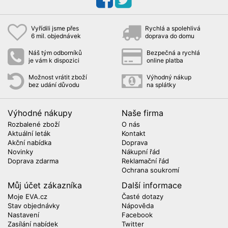
Vyřídili jsme přes
Rychlá a spolehlivá
6 mil. objednávek
doprava do domu
Náš tým odborníků
Bezpečná a rychlá
je vám k dispozici
online platba
Možnost vrátit zboží
Výhodný nákup
bez udání důvodu
na splátky
Výhodné nákupy
Naše firma
Rozbalené zboží
O nás
Aktuální leták
Kontakt
Akční nabídka
Doprava
Novinky
Nákupní řád
Doprava zdarma
Reklamační řád
Ochrana soukromí
Můj účet zákazníka
Další informace
Moje EVA.cz
Časté dotazy
Stav objednávky
Nápověda
Nastavení
Facebook
Zasílání nabídek
Twitter