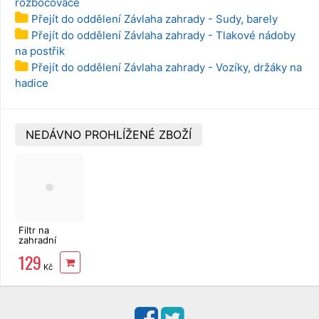
rozbočovače
Přejít do oddělení Závlaha zahrady - Sudy, barely
Přejít do oddělení Závlaha zahrady - Tlakové nádoby
na postřik
Přejít do oddělení Závlaha zahrady - Vozíky, držáky na
hadice
NEDÁVNO PROHLÍŽENÉ ZBOŽÍ
Filtr na
zahradní
kohoutek
129
WHITE LINE
Kč
1" s redukcí
na 3/4"