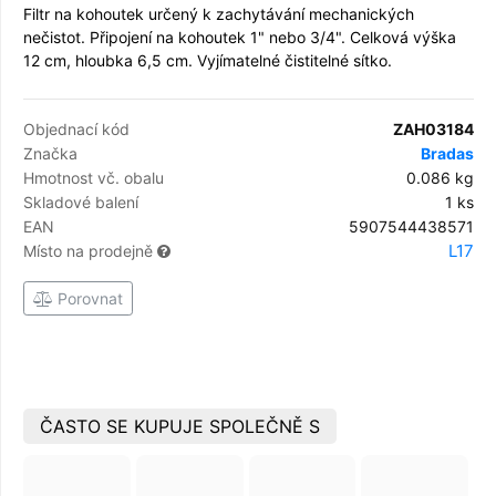
Filtr na kohoutek určený k zachytávání mechanických
nečistot. Připojení na kohoutek 1" nebo 3/4". Celková výška
12 cm, hloubka 6,5 cm. Vyjímatelné čistitelné sítko.
Objednací kód
ZAH03184
Značka
Bradas
Hmotnost vč. obalu
0.086 kg
Skladové balení
1 ks
EAN
5907544438571
L17
Místo na prodejně
Porovnat
ČASTO SE KUPUJE SPOLEČNĚ S