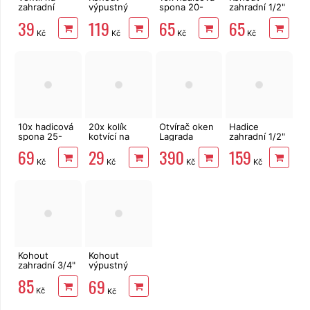
zahradní
výpustný
spona 20-
zahradní 1/2"
hadici,
kovový 1/2" s
32mm pro
EXTOL Craft
39
119
65
65
průběžný,
redukcí na
hadici 3/4"
70150
Kč
Kč
Kč
Kč
BLACK LINE
IBC nádrž
S60x6 s 3/4"
výstupem
10x hadicová
20x kolík
Otvírač oken
Hadice
spona 25-
kotvící na
Lagrada
zahradní 1/2"
40mm pro
upevnění
84169
20 m Bradas
69
29
390
159
hadici 1"
textilie 12 cm
Sprint
Kč
Kč
Kč
Kč
Kohout
Kohout
zahradní 3/4"
výpustný
3/4" s
85
69
rychlospojkou
Kč
Kč
a redukcí na
IBC nádrž