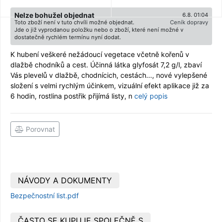
Nelze bohužel objednat
6.8. 01:04
Toto zboží není v tuto chvíli možné objednat.
Ceník dopravy
Jde o již vyprodanou položku nebo o zboží, které není možné v
dostatečně rychlém termínu nyní dodat.
K hubení veškeré nežádoucí vegetace včetně kořenů v
dlažbě chodníků a cest. Účinná látka glyfosát 7,2 g/l, zbaví
Vás plevelů v dlažbě, chodnícich, cestách..., nové vylepšené
složení s velmi rychlým účinkem, vizuální efekt aplikace již za
6 hodin, rostlina postřik přijímá listy, n
celý popis
Porovnat
NÁVODY A DOKUMENTY
Bezpečnostní list.pdf
ČASTO SE KUPUJE SPOLEČNĚ S