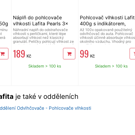
Náplň do pohlcovače
Pohlcovač vlhkosti Lafit
450g
vlhkosti Lafita Pearls 3x
400g s indikátorem,
1000g
silikagel
smínu
Náhradní naplň do odstraňovače
Až 100x opakovaně použitelný
át
vlhkosti s perličkami, které lépe
odvlhčovač do auta. Pohlcovač
terá
absorbují vlhkost než klasický
vlhkosti účinně absorbuje vlhkos
granulát. Peličky pohlcují vlhkost ze
okolního vzduchu. Vhodný pro
vzduchu, která se ukládá v plastové
použití v autech, karavanech,
189
99
 jeho
nádobce pohlcovače. Postupně se
chatách, spížích, šatnách a v má
snižuje účinnost perliček a po jejich
větraných prostorách. Zabraňuje
Kč
Kč
 m2 2-
vyčerpání je potřeba je vyměnit.
zamlžování oken, vzniku plísní a
né
Trvanlivost závisí na vzdušné
koroze. Pohlcovač je obnoviteln
vlhkosti a teplotě vzduchu v
opakovaně použitelný, nevyžad
Skladem > 100 ks
Skladem > 100 ks
místnosti. Velmi široké použití -
novou náplň. Snadno jej regener
využijete do všech výměnných
např. v mikrovlnné troubě. Obsah
:
odstraňovačů vlhkosti. Balení
400 g granulí silikagelu, který je
ie z
obsahuje 3 sáčky perliček po 1000 g.
netoxický a má vynikající absorp
Materiál: chlorid vápenatý, netkaná
vlastnosti. Rozměry cca 18 x 4,2
textilie z PP.
10,2 cm.
afita
je také v odděleních
oddělení Odvlhčovače - Pohlcovače vlhkosti