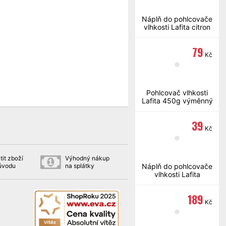
Náplň do pohlcovače
vlhkosti Lafita citron
450g
79
Kč
Pohlcovač vlhkosti
Lafita 450g výměnný
39
Kč
tit zboží
Výhodný nákup
důvodu
na splátky
Náplň do pohlcovače
vlhkosti Lafita
levandule 450g
189
Kč