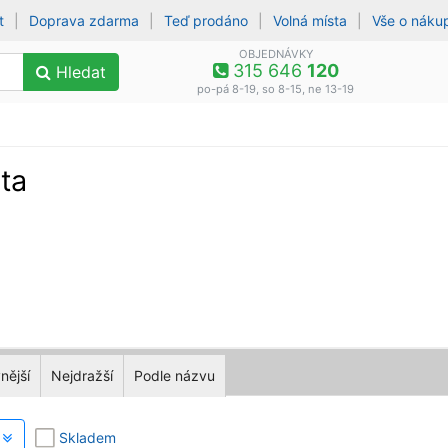
t
|
Doprava zdarma
|
Teď prodáno
|
Volná místa
|
Vše o náku
OBJEDNÁVKY
315 646
120
Hledat
po-pá 8-19, so 8-15, ne 13-19
ta
nější
Nejdražší
Podle názvu
y
Skladem