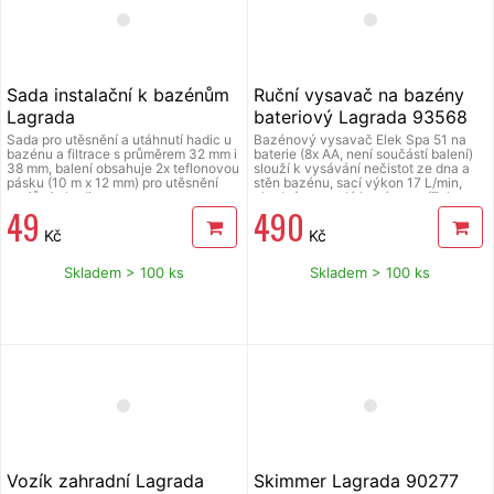
Sada instalační k bazénům
Ruční vysavač na bazény
Lagrada
bateriový Lagrada 93568
Sada pro utěsnění a utáhnutí hadic u
Bazénový vysavač Elek Spa 51 na
bazénu a filtrace s průměrem 32 mm i
baterie (8x AA, není součástí balení)
38 mm, balení obsahuje 2x teflonovou
slouží k vysávání nečistot ze dna a
pásku (10 m x 12 mm) pro utěsnění
stěn bazénu, sací výkon 17 L/min,
spojů, 4x hadicovou sponu pro
vhodný pro malé bazény a vířivky,
49
490
utažení spojů (21-44 mm).
textilní filtr na nečistoty s kapacitou
0,65 l lze prát v pračce, teleskopická
Kč
Kč
tří dílná násada s tvarovanou rukojení
pro pohodlný úchop, pracovní
hloubka 35 cm až 107 cm.
Skladem > 100 ks
Skladem > 100 ks
Vozík zahradní Lagrada
Skimmer Lagrada 90277