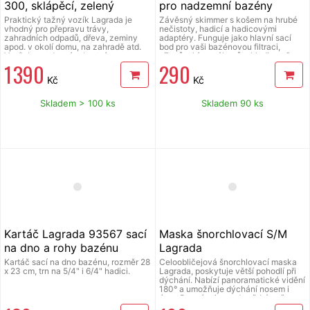
300, sklápěcí, zelený
pro nadzemní bazény
Praktický tažný vozík Lagrada je
Závěsný skimmer s košem na hrubé
vhodný pro přepravu trávy,
nečistoty, hadicí a hadicovými
zahradních odpadů, dřeva, zeminy
adaptéry. Funguje jako hlavní sací
apod. v okolí domu, na zahradě atd.
bod pro vaši bazénovou filtraci,
Vozík Lagrada má robustní a pevnou
přizpůsobí se výkyvům hladiny až o
1 390
290
konstrukci, řiditelná přední náprava
10 cm. Veškerá voda v bazénu proudí
usnadňuje manipulaci, max. nosnost
přes něj, čímž dochází k jejímu čištění
Kč
Kč
300 kg a max. zatížení při sklápění
a zároveň k efektivnímu sběru
150 kg, sklápěcí korba z odolného
plovoucích nečistot z hladiny. Výšku
plastu o objemu 75 l, 4 kola o průměru
snadno přizpůsobíte stavu vody.
Skladem > 100 ks
Skladem 90 ks
25,4 cm s nafukovacími
Vhodný pro bazény s pevnou
pneumatikami, rozměry 1080 x 515 x
konstrukcí k zavěšení na rám nebo
940 mm, hmotnost výrobku 14,7 kg.
stěnu i pro bazény s nafukovacím
prstencem s průměrem 130 až 210
mm. (š x v x h): 140 x 210 x 140
mm.&nbsp;
Kartáč Lagrada 93567 sací
Maska šnorchlovací S/M
na dno a rohy bazénu
Lagrada
Kartáč sací na dno bazénu, rozměr 28
Celoobličejová šnorchlovací maska
x 23 cm, trn na 5/4" i 6/4" hadici.
Lagrada, poskytuje větší pohodlí při
dýchání. Nabízí panoramatické vidění
180° a umožňuje dýchání nosem i
ústy. Poznávejte podmořský svět s
maskou, ve které můžete dýchat