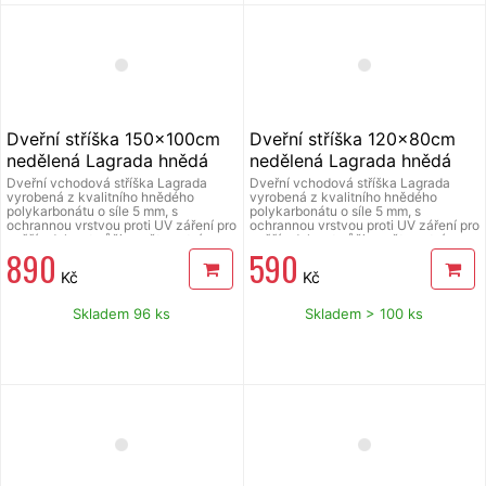
Dveřní stříška 150x100cm
Dveřní stříška 120x80cm
nedělená Lagrada hnědá
nedělená Lagrada hnědá
Dveřní vchodová stříška Lagrada
Dveřní vchodová stříška Lagrada
vyrobená z kvalitního hnědého
vyrobená z kvalitního hnědého
polykarbonátu o síle 5 mm, s
polykarbonátu o síle 5 mm, s
ochrannou vrstvou proti UV záření pro
ochrannou vrstvou proti UV záření pro
vyšší odolnost vůči povětrnostním
vyšší odolnost vůči povětrnostním
890
590
vlivům, držáky vyrobené z tvrzeného
vlivům, držáky vyrobené z tvrzeného
plastu, krajní lišty vyrobeny z hliníku s
plastu, krajní lišty vyrobeny z hliníku s
Kč
Kč
barevným nátěrem pro zvýšení
barevným nátěrem pro zvýšení
životnosti. Ideální pro ochranu
životnosti. Ideální pro ochranu
vchodu Vašeho domova, kanceláře
vchodu Vašeho domova, kanceláře
Skladem 96 ks
Skladem > 100 ks
nebo nad klimatizaci, tepelné
nebo nad klimatizaci, tepelné
čerpadlo. Balení obsahuje 2 ks
čerpadlo. Balení obsahuje 2 ks
konzole, 1 ks polykarbonátové desky,
konzole, 1 ks polykarbonátové desky,
2 ks lišt, montážní šrouby.
2 ks lišt, montážní šrouby.