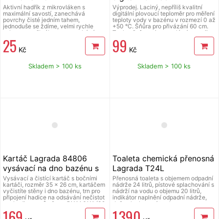
Aktivní hadřík z mikrovláken s
Výprodej. Laciný, nepříliš kvalitní
maximální savostí, zanechává
digitální plovoucí teploměr pro měření
povrchy čisté jedním tahem,
teploty vody v bazénu v rozmezí 0 až
jednoduše se ždíme, velmi rychle
+50 °C. Šňůra pro přivázání 60 cm.
schne, nepoškrábe, nezanechává
Teploměr funguje na solární energii, v
25
99
šmouhy ani chlupy, nevyžaduje
případě, že nesvítí slunce čerpá
použití chemických prostředků, je
energii z baterie AA, 1x1,5V, IPX8.
Kč
Kč
možné jej opakovaně prát v pračce,
rozměry 30 x 35 cm
Skladem > 100 ks
Skladem > 100 ks
Kartáč Lagrada 84806
Toaleta chemická přenosná
vysávací na dno bazénu s
Lagrada T24L
bočními kartáči
Vysávací a čistící kartáč s bočními
Přenosná toaleta s objemem odpadní
kartáči, rozměr 35 x 26 cm, kartáčem
nádrže 24 litrů, pístové splachování s
vyčistíte stěny i dno bazénu, trn pro
nádrží na vodu o objemu 20 litrů,
připojení hadice na odsávání nečistot
indikátor naplnění odpadní nádrže,
pro hadice s průměrem 5/4" i 6/4" (32
dvě splachovací trysky pro
169
1 390
i 38 mm).
rovnoměrný oplach mísy, na boku
odpadní nádrže přihrádka pro toaletní