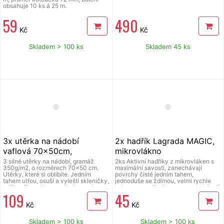
obsahuje 10 ks á 25 m.
59
490
Kč
Kč
Skladem > 100 ks
Skladem 45 ks
3x utěrka na nádobí
2x hadřík Lagrada MAGIC,
vaflová 70x50cm,
mikrovlákno
mikrovlákno Lagrada waffle
3 silné utěrky na nádobí, gramáž
2ks Aktivní hadříky z mikrovláken s
350g/m2, o rozměrech 70x50 cm.
maximální savostí, zanechávají
Utěrky, které si oblíbíte. Jedním
povrchy čisté jedním tahem,
tahem utřou, osuší a vyleští skleničky,
jednoduše se ždímou, velmi rychle
talíře, příbory i hrnce. Ale i zrcadla,
schnou, nepoškrábou, nezanechávají
109
45
okna, brýle, vodovodní baterie,
šmouhy ani chlupy, nevyžadují
leštěné i matné povrchy. Jsou
použití chemických prostředků, je
Kč
Kč
vyrobené z mikrovlákna (s vaflovým
možné je opakovaně prát v pračce,
vzorem) aktivně nasávajícího vlhkost.
rozměry 30 x 35 cm
Sada obsahuje 3 utěrky ve třech
Skladem > 100 ks
Skladem > 100 ks