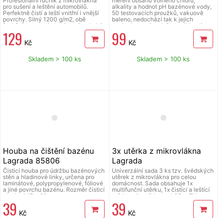
Profesionální ručník z mikrovlákna
měření obsahu volného chlóru,
pro sušení a leštění automobilů.
alkality a hodnot pH bazénové vody,
Perfektně čistí a leští vnitřní i vnější
50 testovacích proužků, vakuově
povrchy. Silný 1200 g/m2, obě
baleno, nedochází tak k jejich
funkční strany - jedna jemná a druhá
znehodnocení vzdušnou vlhkostí.
129
99
s delším vláknem. Velmi savý a
Tester je nepostradatelný pro
rychleschnoucí. Nezanechává
zajištění správného fungování
Kč
Kč
šmouhy, kapky ani škrábance. Lze
(dávkování bazénové chemie)
prát v pračce a dlouho vydrží.
procesů v bazénové vodě. Měření se
Rozměry 70 x 50 cm, vhodný na
provádí během sezóny v závislosti na
Skladem > 100 ks
Skladem > 100 ks
detailing
vytížení bazénu a povětrnostních
podmínkách nebo kdykoli, když se
kvalita vody zhoršuje.
Houba na čištění bazénu
3x utěrka z mikrovlákna
Lagrada 85806
Lagrada
Čisticí houba pro údržbu bazénových
Univerzální sada 3 ks tzv. švédských
stěn a hladinové linky, určena pro
utěrek z mikrovlákna pro celou
laminátové, polypropylenové, fóliové
domácnost. Sada obsahuje 1x
a jiné povrchu bazénu. Rozměr čisticí
multifunční utěrku, 1x čistící a leštící
plochy 147 x 90 mm.
utěrku a 1x utěrku na LCD a TV
39
39
obrazovky, skla, brýle a zrcadla.
Velikost každé utěrky je 30 x 35 cm.
Kč
Kč
Utěrky jsou silné, každá z materiálu o