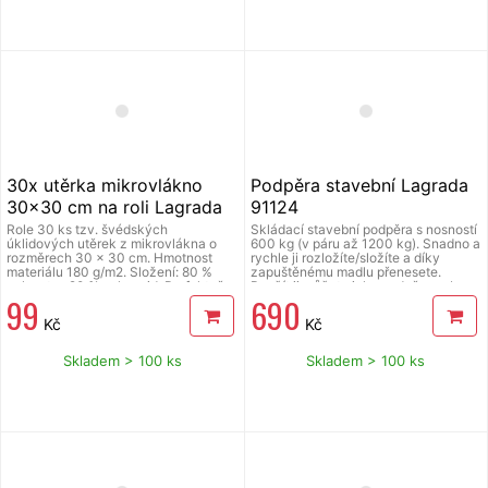
utěrky Lagrada si opravdu oblíbíte.
30x utěrka mikrovlákno
Podpěra stavební Lagrada
30x30 cm na roli Lagrada
91124
multifunkční, šedá
Role 30 ks tzv. švédských
Skládací stavební podpěra s nosností
úklidových utěrek z mikrovlákna o
600 kg (v páru až 1200 kg). Snadno a
rozměrech 30 x 30 cm. Hmotnost
rychle ji rozložíte/složíte a díky
materiálu 180 g/m2. Složení: 80 %
zapuštěnému madlu přenesete.
polyester, 20 % polyamid. Perfektně
Použít ji můžete jako podpěru nebo
99
690
čistí a leští suché i mokré i bez použití
stojan. S pomocí 2 podpěr vytvoříte
saponátů. Výborně sají a nepouští
velkou pracovní plochu s nosností až
Kč
Kč
vlákna. Jedná se o tzv. švédské
1200 kg. Podpěra je navíc výškově
utěrky, které jsou nepřekonatelné v
nastavitelná v 9 krocích, horní strana
péči o všechny povrchy, dají se prát a
je opatřena protiskluzovou vrstvou,
Skladem > 100 ks
Skladem > 100 ks
dlouho vydrží. Švédské utěrky
po stranách jsou odnímatelné úchyty.
Lagrada si opravdu oblíbíte. Sada
Celá konstrukce je ocelová. Rozměry
obsahuje 30 utěrek na roli, barva
rozložené podpěry (šxvxh) 103,5 x
šedá.
61,3-86 cm x 51,5 – 70 cm, hmotnost
8,80 kg.