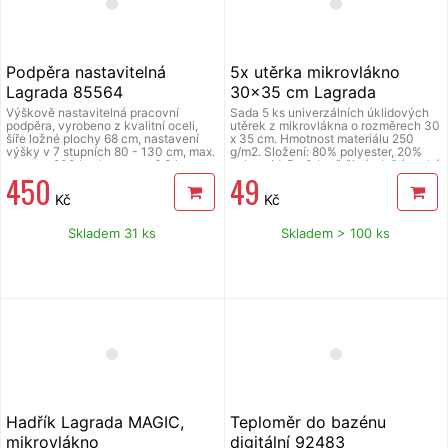
Podpěra nastavitelná
5x utěrka mikrovlákno
Lagrada 85564
30x35 cm Lagrada
multifunkční UM01
Výškově nastavitelná pracovní
Sada 5 ks univerzálních úklidových
podpěra, vyrobeno z kvalitní oceli,
utěrek z mikrovlákna o rozměrech 30
šíře ložné plochy 68 cm, nastavení
x 35 cm. Hmotnost materiálu 250
výšky v 7 stupních 80 - 130 cm, max.
g/m2. Složení: 80% polyester, 20%
nosnost 200 kg, hmotnost 6,3 kg.
polyamid. Perfektně čistí a leští suché
450
49
i mokré povrchy i bez použití
saponátů. Výborně sají a nepouští
Kč
Kč
vlákna. Jedná se o tzv. švédské
utěrky, které jsou nepřekonatelné v
péči o všechny povrchy, dají se prát a
Skladem 31 ks
Skladem > 100 ks
opravdu dlouho vydrží. Švédské
utěrky Lagrada si opravdu oblíbíte.
Hadřík Lagrada MAGIC,
Teploměr do bazénu
mikrovlákno
digitální 92483