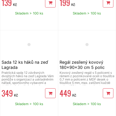
139
199
zcela přirozeně. Konstrukce
Kč
Kč
zabraňující vnikání vody do dýchací
trubice, nastavitelné popruhy.
Součástí masky je držák na akční
Skladem > 100 ks
Skladem > 100 ks
kameru. Barva šnorchlovací masky je
modro bílá.
Sada 12 ks háků na zeď
Regál zesílený kovový
Lagrada
180x90x30 cm 5 polic
Lagrada
Praktická sada 12 závěsných
Kovový zesílený regál s 5 policemi s
dvojitých háků na zeď Lagrada Vám
rámem z pozinkované oceli o tloušťce
pomůže s organizací a uskladněním
0,7 mm a policemi z MDF desek o
nářadí, sportovního vybavení a
tloušťce 5 mm, max. zatížení každé
dalších věcí v dílně, sklepě nebo
police 175 kg, výšku police lze
349
449
garáži. Zavěšené nářadí je přehledné
nastavit podle svých potřeb, snadné a
a nezabírá prostor. Sada obsahuje 5
rychlé složení, bez použití šroubů,
Kč
Kč
různých typů háků. Zavěsíte na ně
všestranné využití: do dílny, garáže,
velké i drobnější věci. Háky jsou
pro skladové prostory i do kanceláře,
vyrobeny z uhlíkové lakované oceli.
plastové chrániče rohů, hmotnost 12,5
Skladem > 100 ks
Skladem > 100 ks
Pogumování spolu s tvarem zamezuje
kg, rozměry (š x v x h): 900 x 1800 x
sklouznutí. Sada obsahuje také 75
300 mm. Celkové max. zatížení
dílnou sadu hmoždinek a šroubů.
regálu je 875 kg. Regál musí být