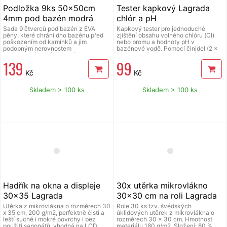
Podložka 9ks 50x50cm
Tester kapkový Lagrada
4mm pod bazén modrá
chlór a pH
Lagrada
Sada 9 čtverců pod bazén z EVA
Kapkový tester pro jednoduché
pěny, které chrání dno bazénu před
zjištění obsahu volného chlóru (Cl)
poškozením od kamínků a jim
nebo bromu a hodnoty pH v
podobným nerovnostem
bazénové vodě. Pomocí činidel (2 x
podkladového místa bazénu.
20ml lahvičky), která zbarví vodu v
139
99
Tlouštka 4 mm. Při přesahu dna slouží
testovací tubě do určitého odstínu,
podložka pro ochoz kolem bazénu,
určíte s barevnou stupnicí naměřenou
Kč
Kč
tím snížíte zanesení nečistot do
hodnotu. Baleno v plastové krabičce
bazénu. Podložka izoluje bazén od
15 x 8 x 3 cm. Tester je
země. Jednoduchým poskládáním
nepostradatelný pro zajištění
Skladem > 100 ks
Skladem > 100 ks
dlaždic do formátu 3 x 3 ks získáte
správného fungování (dávkování
čtverec o velikosti 1,5 m x 1,5 m (2,25
bazénové chemie) procesů v
m&#178;). Celkový rozměr vzniklého
bazénové vodě. Měření se provádí
čtverce můžete libovolně zvětšovat
během sezóny v závislosti na
přidáním dalších dlaždic. Barva
vytížení bazénu a povětrnostních
modrá.
podmínkách nebo kdykoli, když se
kvalita vody zhoršuje. Orientačně na
50 měření.
Hadřík na okna a displeje
30x utěrka mikrovlákno
30x35 Lagrada
30x30 cm na roli Lagrada
mikrovlákno 200g/m2
multifunkční, zelená
Utěrka z mikrovlákna o rozměrech 30
Role 30 ks tzv. švédských
x 35 cm, 200 g/m2, perfektně čistí a
úklidových utěrek z mikrovlákna o
leští suché i mokré povrchy i bez
rozměrech 30 x 30 cm. Hmotnost
použití saponátů, vhodná na LCD
materiálu 180 g/m2. Složení: 80 %