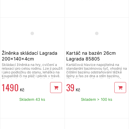
barvách - hnědá, šedá a krémově
bílá. Čistota a lesk snadno a hned.
Velmi rychle schnou, snadno se
ždímou, nepoškrábou, nezanechávají
šmouhy ani chlupy, nevyžadují
použití chemických prostředků, je
možné je opakovaně prát v pračce na
60°C. Gramáž utěrky je 350g/m2.
Složení: 85% polyester, 15% polyamid.
Žíněnka skládací Lagrada
Kartáč na bazén 26cm
200x140x4cm
Lagrada 85805
Skládací žíněnka na hry, cvičení a
Kartáčová hlavice napojitelná na
relaxaci pro celou rodinu. Lze ji použít
standardní bazénovou tyč, vhodný na
i jako podložku do stanu, lehátko na
čištění bazénu odstraňování těžké
koupaliště či na pláž i piknik v trávě.
špíny a řas ze dna a stěn bazénu,
Žíněnka je tvořena 4 velkými díly,
šířka 26 cm, zakřivení krajů kartáče
1 490
39
které se snadno skládají. Je
pro snadné čištění všech záhybů
nenasákavá, nepromokavá a lehce
bazénu.
Kč
Kč
omyvatelná běžnými saponáty a
vlažnou vodou. Rozměry rozložené
žíněnky jsou 200 x 140 x 4 cm, po
Skladem 43 ks
Skladem > 100 ks
složení 140 x 50 x 16 cm. Váha je cca
4,15kg. Materiál: potah - PVC, výplň -
vysoce elastická ECO PE pěna