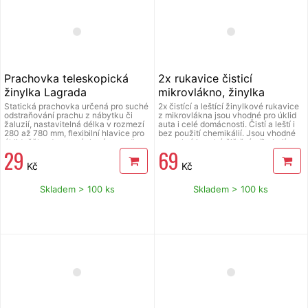
Prachovka teleskopická
2x rukavice čisticí
žinylka Lagrada
mikrovlákno, žinylka
Lagrada
Statická prachovka určená pro suché
2x čistící a leštící žinylkové rukavice
odstraňování prachu z nábytku či
z mikrovlákna jsou vhodné pro úklid
žaluzií, nastavitelná délka v rozmezí
auta i celé domácnosti. Čistí a leští i
280 až 780 mm, flexibilní hlavice pro
bez použití chemikálií. Jsou vhodné
úklid těžko dostupných míst, madlo s
na mokré i suché čištění, přitahují
29
69
100% polyesterovým potahem,
nečistoty jako magnet. Materiál
princip vázání nečistot pomocí
žinylkové mikrovlákno 100%
Kč
Kč
statické elektřiny bez víření, zelená
polyester + mikrovlákno 85 %
barva s kovovou výsuvnou tyčí.
polyester, 15 % polyamid. Výška 23,5
cm, šířka 17 cm, průměr manžety 11,5
Skladem > 100 ks
Skladem > 100 ks
cm, šířka manžety 4 cm.