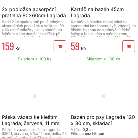
2x podložka absorpční
Kartáč na bazén 45cm
pratelná 90x60cm Lagrada
Lagrada
Sada 2 ks opakovaně použitelných
Kartáčová hlavice napojitelná na
absorpčních podložek o velikosti 90
standardní bazénovou tyč, vhodný na
x 60 cm. Podložky jsou vhodné pro
čištění bazénu odstraňování těžké
štěňata a jiné domácí mazlíčky při
špíny a řas ze dna a stěn bazénu,
učení vykonávání potřeby na určitém
šířka 45 cm, zakřivení krajů kartáče
159
59
místě, pro starší a nemocné mazlíčky,
pro snadné čištění všech záhybů
pod misky s vodou/jídlem, do
bazénu.
Kč
Kč
přepravních klecí, do auta atd. Slouží
jako ochrana podlahy, postelí či
sedaček. Podložky mají 4 vrstvy,
Skladem > 100 ks
Skladem > 100 ks
které zajistí Vašim mazlíčkům pohodlí
a zároveň vysokou absorpci a
neprosákavost. Spodní vrstva s
protiskluzovou úpravou zabrání
pohybu podložky. Podložky jsou
pratelné a díky tomu opakovaně
použitelné.
Páska vázací ke kleštím
Bazén pro psy Lagrada 120
Lagrada, červená, 11 mm,
x 30 cm, skládací
25 m, 10 ks
Páska k vázacím kleštím Lagrada
Výška
0,3 m
88621, červená, šířka 11 mm, délka 25
Filtrace
bez filtrace
m, průměr kotoučku 72 mm, balení