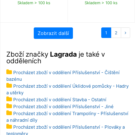
kg/filtrační kuličky Lagrada 500g (
Součástí masky držák na akční
Skladem > 100 ks
Skladem > 100 ks
písek ani kuličky nejsou součástí
kameru. Barva šnorchlovací masky je
balení ), napojitelná na hadice 38 mm,
modro bílá.
pokud máte filtrační okruh vybaven
bazénovou hadicí 5/4 32 mm, můžete
pomocí jednoho dílu hadice 6/4
38mm (objednací kód 84800) a
redukce (objednací kód 84804)
Zobrazit další
1
2
připojit tuto filtraci i na okruh s
průměrem hadic 5/4 32 mm.
Zboží značky
Lagrada
je také v
odděleních
Procházet zboží v oddělení Příslušenství - Čištění
bazénu
Procházet zboží v oddělení Úklidové pomůcky - Hadry
a utěrky
Procházet zboží v oddělení Stavba - Ostatní
Procházet zboží v oddělení Příslušenství - Jiné
Procházet zboží v oddělení Trampolíny - Příslušenství
a náhradní díly
Procházet zboží v oddělení Příslušenství - Plováky a
teploměry