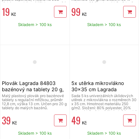
dipleje, vysoké sací účinky, nepouští
polyester, 20 % polyamid. Perfektně
19
99
vlákna. Složení: 85 % polyester, 15 %
čistí a leští suché i mokré i bez použití
polyamid. Perfektní hadřík na brýle,
saponátů. Výborně sají a nepouští
Kč
Kč
okna, skla, zrcadla, obrazovky,
vlákna. Jedná se o tzv. švédské
displeje mobilních telefonů, tabletů.
utěrky, které jsou nepřekonatelné v
Čistí a leští i zlato, stříbro, porcelán.
péči o všechny povrchy, dají se prát a
Skladem > 100 ks
Skladem > 100 ks
dlouho vydrží. Švédské utěrky
Lagrada si opravdu oblíbíte. Sada
obsahuje 30 utěrek na praktické
roličce, barva zelená.
Plovák Lagrada 84803
5x utěrka mikrovlákno
bazénový na tablety 20 g,
30x35 cm Lagrada
dávkovač
multifunkční UM05
Malý plastový plovák pro bazénové
Sada 5 ks univerzálních úklidových
tablety s regulační mřížkou, průměr
utěrek z mikrovlákna o rozměrech 30
12,8 cm, výška 13 cm. Určen pro 20 g
x 35 cm. Hmotnost materiálu 250
tablety do malých bazénů.
g/m2. Složení: 80% polyester, 20%
polyamid. Perfektně čistí a leští suché
39
49
i mokré povrchy i bez použití
saponátů. Výborně sají a nepouští
Kč
Kč
vlákna. Jedná se o tzv. švédské
utěrky, které jsou nepřekonatelné v
péči o všechny povrchy, dají se prát a
Skladem > 100 ks
Skladem > 100 ks
opravdu dlouho vydrží. Švédské