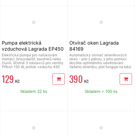
připevněn ke zdi.
Pumpa elektrická
Otvírač oken Lagrada
vzduchová Lagrada EP450
84169
Elektrická pumpa pro nafukování
Automatický otvírač skleníkových
matrací, brouzdališť, bazénků nebo
oken - píst s pákou, s jeho pomocí
člunů. Včetně 3 nástavců pro ventily.
docílíte optimálního odvětrávání
Příkon 150 W, průtok vzduchu 450
Vašeho skleníku, píst funguje na bázi
l/min.
tepelné roztažnosti vosku, se
129
390
zvyšující se teplotou ve skleníku
posunuje pákou a otvírá okno,
Kč
Kč
zabraňuje přehřátí skleníku v parném
létě, případnému podchlazení v noci,
otvírání lze seřídit v rozmezí teplot
Skladem 32 ks
Skladem > 100 ks
15°C až 23°C *, max. zatížení otvírače
7 kg, úplné otevření při cca 35°C *,
max. otevření 45 cm, max. nosnost 7
kg. * V závislosti na konkrétním
nastavení a zatížení.*