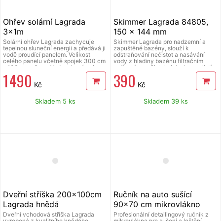
Ohřev solární Lagrada
Skimmer Lagrada 84805,
3x1m
150 x 144 mm
Solární ohřev Lagrada zachycuje
Skimmer Lagrada pro nadzemní a
tepelnou sluneční energii a předává ji
zapuštěné bazény, slouží k
vodě proudící panelem. Velikost
odstraňování nečistot a nasávání
celého panelu včetně spojek 300 cm
vody z hladiny bazénu filtračním
x 100 cm x 6 cm. Voda z bazénu je
zařízením, nečistoty jako hmyz, listí a
1 490
390
pomocí bazénové filtrace vháněna do
další větší plovoucí nečistoty jsou
solárního panelu, kde se ohřívá a
zachyceny v sítku, díky univerzálním
Kč
Kč
vrací zpět do bazénu. Solární panel je
trnům lze připojit na 5/4" i 6/4" hadici,
možno napojit na bazénové hadice o
součástí balení je i zpětná tryska a
průměru 32 i 38 mm. Vhodný pro
kruhový adaptér pro napojení hadice
Skladem 5 ks
Skladem 39 ks
prodloužení koupací sezóny.
bazénového vysavače.
Kompatibilní s filtračním systémem od
3m3/hod. Pro bazény s objemem do
20 m3.&nbsp;Solární absorbér dodá
bazénu za jeden slunečný den stejné
množství tepla jako elektrické topidlo
se spotřebou 14 kWh.
Dveřní stříška 200x100cm
Ručník na auto sušící
Lagrada hnědá
90x70 cm mikrovlákno
Lagrada, detailing
Dveřní vchodová stříška Lagrada
Profesionální detailingový ručník z
vyrobená z kvalitního hnědého
mikrovlákna pro sušení a leštění