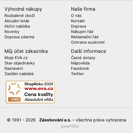
Výhodné nákupy
Naše firma
Rozbalené zboží
O nás
Aktuální leták
Kontakt
Akční nabídka
Doprava
Novinky
Nákupní řád
Doprava zdarma
Reklamační řád
Ochrana soukromí
Můj účet zákazníka
Další informace
Moje EVA.cz
Časté dotazy
Stav objednávky
Nápověda
Nastavení
Facebook
Zasílání nabídek
Twitter
© 1991 - 2026
Zásobování a.s.
– všechna práva vyhrazena
pxw100c