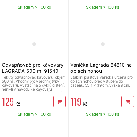
hmotnosti 250 g/m2. Složení: 85 %
polyester, 15 % polyamid. Perfektně
Skladem > 100 ks
Skladem > 100 ks
sají, čistí a leští suché i mokré
povrchy i bez použití saponátů,
nepouští chlupy. Švédské utěrky
Lagrada patří dlouhodobě mezi
nejprodávanější utěrky z
mikrovlákna.
Odvápňovač pro kávovary
Vanička Lagrada 84810 na
LAGRADA 500 ml 91540
oplach nohou
Tekutý odvápňovač kávovarů, objem
Stabilní plastová vanička určená pro
500 ml. Vhodný pro všechny typy
oplach nohou před vstupem do
kávovarů. Vystačí na 5 cyklů čištění,
bazénu, 55,4 x 39 cm, výška 9 cm.
není-li v návodu ke kávovaru
uvedeno jinak. Odvápňovač se ředí
129
119
vodou v poměru 1:10 (1 díl
odvápňovače + 10 dílů vody).
Kč
Kč
Perfektně odstraňuje vodní kámen ze
všech typů espresso kávovarů i
kávovarů na kávové kapsle.
Skladem > 100 ks
Skladem > 100 ks
Odvápňovač Lagrada pro čištění
kávovarů působí rychle a spolehlivě.
Nepoškozuje vnitřní konstrukci
kávovaru. Účinná látka je kyselina
mléčná. Nezanechává zápach a je
biologicky rozložitelný.