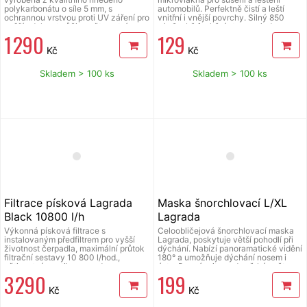
polykarbonátu o síle 5 mm, s
automobilů. Perfektně čistí a leští
ochrannou vrstvou proti UV záření pro
vnitřní i vnější povrchy. Silný 850
vyšší odolnost vůči povětrnostním
g/m2, obě funkční strany - jedna
1 290
129
vlivům, držáky vyrobené z tvrzeného
jemná a druhá s delším vláknem.
plastu, krajní lišty vyrobeny z hliníku s
Složení: 80 % polyester, 20 %
Kč
Kč
barevným nátěrem pro zvýšení
polyamid. Extrémně savý a leštící.
životnosti. Ideální pro ochranu
Nezanechává šmouhy, kapky ani
vchodu Vašeho domova, kanceláře
škrábance. Lze prát v pračce a
Skladem > 100 ks
Skladem > 100 ks
nebo nad klimatizaci, tepelné
dlouho vydrží. Rozměry 90 x 70 cm
čerpadlo. Balení obsahuje 3ks
konzole, 2ks polykarbonátové desky,
4ks lišt, montážní šrouby.
Filtrace písková Lagrada
Maska šnorchlovací L/XL
Black 10800 l/h
Lagrada
Výkonná písková filtrace s
Celoobličejová šnorchlovací maska
instalovaným předfiltrem pro vyšší
Lagrada, poskytuje větší pohodlí při
životnost čerpadla, maximální průtok
dýchání. Nabízí panoramatické vidění
filtrační sestavy 10 800 l/hod.,
180° a umožňuje dýchání nosem i
pěticestný ventil pro snadnou
ústy. Poznávejte podmořský svět s
3 290
199
obsluhu, vhodné pro všechny druhy
maskou, ve které můžete dýchat
nadzenímch bazénů do objemu
zcela přirozeně. Konstrukce
Kč
Kč
40m3, max. příkon 250W, max.
zabraňující vnikání vody do dýchací
teplota vody 35°C, písková náplň 19
trubice, nastavitelné popruhy.