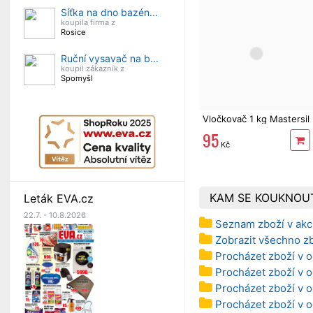
Síťka na dno bazén...
koupila firma z
Rosice
Ruční vysavač na b...
koupil zákazník z
Spomyšl
Vločkovač 1 kg Mastersil
95
Kč
KAM SE KOUKNOU
Leták EVA.cz
22.7. - 10.8.2026
Seznam zboží v akc
Zobrazit všechno z
Procházet zboží v o
Procházet zboží v o
Procházet zboží v o
Procházet zboží v o