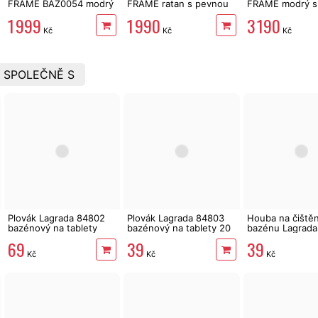
FRAME BAZ0054 modrý
FRAME ratan s pevnou
FRAME modrý s
s pevnou konstrukcí
konstrukcí BAZ0007
konstrukcí
1 999
1 990
3 190
Kč
Kč
Kč
 SPOLEČNĚ S
Plovák Lagrada 84802
Plovák Lagrada 84803
Houba na čištěn
bazénový na tablety
bazénový na tablety 20
bazénu Lagrada
200 g, dávkovač
g, dávkovač
39
69
39
Kč
Kč
Kč