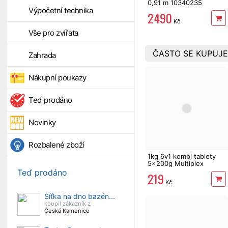
0,91 m 10340235
Výpočetní technika
2 490
Kč
Vše pro zvířata
ČASTO SE KUPUJE
Zahrada
Nákupní poukazy
Teď prodáno
Novinky
Rozbalené zboží
1kg 6v1 kombi tablety
5x200g Multiplex
Mastersil
Teď prodáno
219
Kč
Síťka na dno bazén...
koupil zákazník z
Česká Kamenice