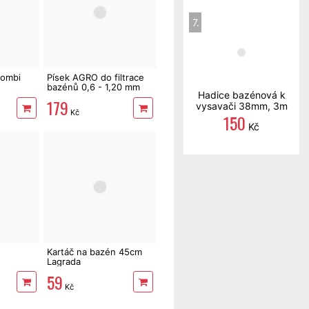
7.
kombi
Písek AGRO do filtrace
bazénů 0,6 - 1,20 mm
Hadice bazénová k
sil
25kg
179
vysavači 38mm, 3m
Kč
150
Kč
Kartáč na bazén 45cm
Lagrada
59
Kč