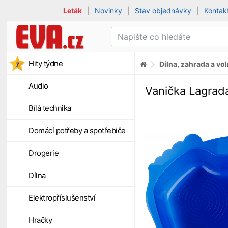
Leták
|
Novinky
|
Stav objednávky
|
Kontak
Hity týdne
Dílna, zahrada a vo
Audio
Vanička Lagrad
Bílá technika
Domácí potřeby a spotřebiče
Drogerie
Dílna
Elektropříslušenství
Hračky