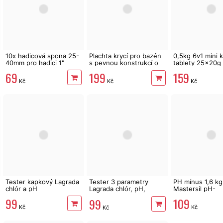
10x hadicová spona 25-
Plachta krycí pro bazén
0,5kg 6v1 mini 
40mm pro hadici 1"
s pevnou konstrukcí o
tablety 25x20g
průměru 305 cm 58036
Multiplex Master
69
199
159
Kč
Kč
Kč
Tester kapkový Lagrada
Tester 3 parametry
PH mínus 1,6 kg
chlór a pH
Lagrada chlór, pH,
Mastersil pH-
alkalita, 50ks
99
109
99
Kč
Kč
Kč