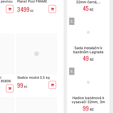
 pevnou
Planet Pool FRAME
32mm černá,...
motiv ratan s pevnou
45
3 499
konstrukcí
Kč
Kč
5.
Sada instalační k
bazénům Lagrada
49
Kč
6.
í
Skalice modrá 0,5 kg
 85806
99
Kč
Hadice bazénová k
vysavači 32mm, 3m
99
Kč