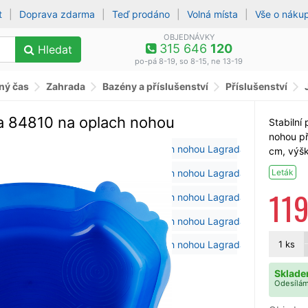
t
|
Doprava zdarma
|
Teď prodáno
|
Volná místa
|
Vše o náku
OBJEDNÁVKY
315 646
120
Hledat
po-pá 8-19, so 8-15, ne 13-19
lný čas
Zahrada
Bazény a příslušenství
Příslušenství
a 84810 na oplach nohou
Stabilní
nohou p
cm, výš
Leták
11
1
ks
Sklade
Odesílám