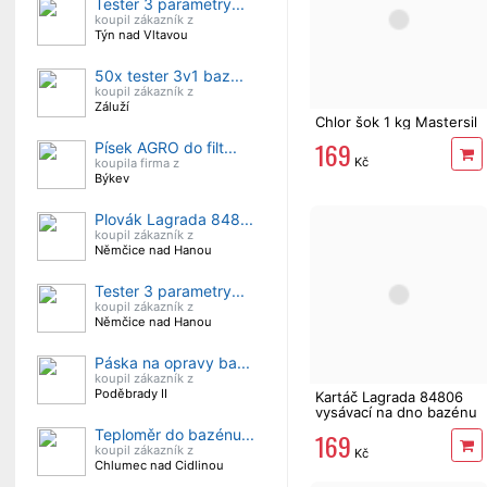
Tester 3 parametry...
koupil zákazník z
Týn nad Vltavou
50x tester 3v1 baz...
koupil zákazník z
Záluží
Chlor šok 1 kg Mastersil
169
Písek AGRO do filt...
Kč
koupila firma z
Býkev
Plovák Lagrada 848...
koupil zákazník z
Němčice nad Hanou
Tester 3 parametry...
koupil zákazník z
Němčice nad Hanou
Páska na opravy ba...
koupil zákazník z
Poděbrady II
Kartáč Lagrada 84806
vysávací na dno bazénu
s bočními kartáči
Teploměr do bazénu...
169
koupil zákazník z
Kč
Chlumec nad Cidlinou