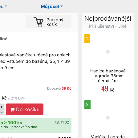
pu
Můj účet
Nejprodávanější
Prázdný
košík
Příslušenství - Jiné
1.
Jiné
 plastová vanička určená pro oplach
řed vstupem do bazénu, 55,4 x 39
ka 9 cm.
Hadice bazénová
Lagrada 38mm
černá, 1m
9
49
Doprava
39 Kč
Kč
Kč
s 21% DPH
2.
+
Do košíku
-
m > 100 ks
7.8. 11:02
e do 1 pracovního dne
Vanička Lagrada