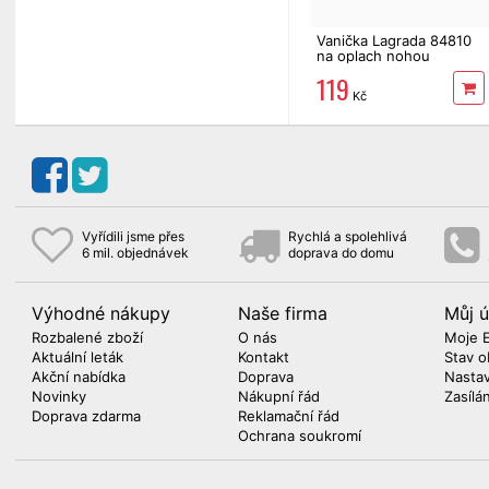
Vanička Lagrada 84810
na oplach nohou
119
Kč
Vyřídili jsme přes
Rychlá a spolehlivá
6 mil. objednávek
doprava do domu
Výhodné nákupy
Naše firma
Můj ú
Rozbalené zboží
O nás
Moje 
Aktuální leták
Kontakt
Stav o
Akční nabídka
Doprava
Nasta
Novinky
Nákupní řád
Zasílá
Doprava zdarma
Reklamační řád
Ochrana soukromí