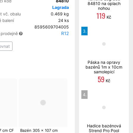
cí kód
84810
84810 na oplach
Lagrada
nohou
119
 vč. obalu
0.469 kg
Kč
 balení
24 ks
8595609704005
3.
R12
 prodejně
ovnat
Páska na opravy
bazénů 1m x 10cm
samolepicí
59
Kč
4.
Hadice bazénová
Strend Pro Pool
7 cm CF
Bazén 305 x 107 cm