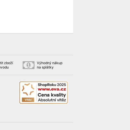
it zboží
Výhodný nákup
ůvodu
na splátky