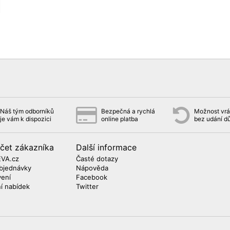
Náš tým odborníků
Bezpečná a rychlá
Možnost vrát
je vám k dispozici
online platba
bez udání d
čet zákazníka
Další informace
EVA.cz
Časté dotazy
bjednávky
Nápověda
vení
Facebook
ní nabídek
Twitter