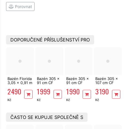
Porovnat
DOPORUČENÉ PŘÍSLUŠENSTVÍ PRO
Bazén Florida
Bazén 305 x
Bazén 305 x
Bazén 305 x
3,05 x 0,91 m
91 cm CF
91 cm CF
107 cm CF
10340235
FRAME
FRAME ratan
FRAME
2 490
1 999
1 990
3 190
BAZ0054
s pevnou
modrý s
modrý s
konstrukcí
pevnou
pevnou
BAZ0007
konstrukcí
Kč
Kč
Kč
Kč
konstrukcí
ČASTO SE KUPUJE SPOLEČNĚ S