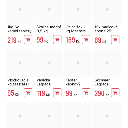
1kg 6v1
Skalice modrá
Chlor šok 1
10x hadicová
kombi tablety
0,5 kg
kg Mastersil
spona 25-
5x200g
40mm pro
99
169
219
69
Multiplex
hadici 1"
Kč
Kč
Kč
Kč
Mastersil
Vločkovač 1
Vanička
Tester
Skimmer
kg Mastersil
Lagrada
kapkový
Lagrada
84810 na
Lagrada chlór
90277 pro
95
119
99
290
oplach nohou
a pH
nadzemní
Kč
Kč
Kč
Kč
bazény