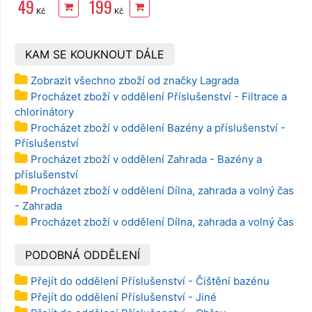
49
199
38mm černá,
konstrukcí o
Kč
Kč
1m
průměru 305
cm 58036
KAM SE KOUKNOUT DÁLE
Zobrazit všechno zboží od značky Lagrada
Procházet zboží v oddělení Příslušenství - Filtrace a
chlorinátory
Procházet zboží v oddělení Bazény a příslušenství -
Příslušenství
Procházet zboží v oddělení Zahrada - Bazény a
příslušenství
Procházet zboží v oddělení Dílna, zahrada a volný čas
- Zahrada
Procházet zboží v oddělení Dílna, zahrada a volný čas
PODOBNÁ ODDĚLENÍ
Přejít do oddělení Příslušenství - Čištění bazénu
Přejít do oddělení Příslušenství - Jiné