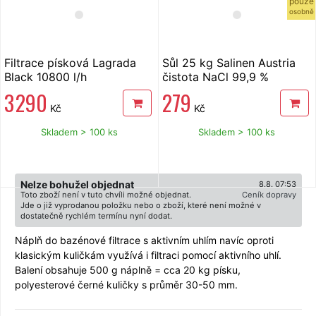
pouze
osobně
Filtrace písková Lagrada
Sůl 25 kg Salinen Austria
Black 10800 l/h
čistota NaCl 99,9 %
bazénová
3 290
279
Kč
Kč
Skladem > 100 ks
Skladem > 100 ks
Nelze bohužel objednat
8.8. 07:53
Toto zboží není v tuto chvíli možné objednat.
Ceník dopravy
Jde o již vyprodanou položku nebo o zboží, které není možné v
dostatečně rychlém termínu nyní dodat.
Náplň do bazénové filtrace s aktivním uhlím navíc oproti
klasickým kuličkám využívá i filtraci pomocí aktivního uhlí.
Balení obsahuje 500 g náplně = cca 20 kg písku,
polyesterové černé kuličky s průměr 30-50 mm.