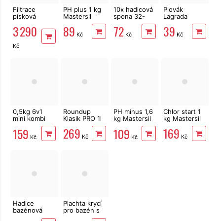
Filtrace
PH plus 1 kg
10x hadicová
Plovák
písková
Mastersil
spona 32-
Lagrada
Lagrada Black
pH+
50mm pro
84803
3 290
89
72
39
10800 l/h
hadici 1,5"
bazénový na
Kč
Kč
Kč
tablety 20 g,
dávkovač
Kč
0,5kg 6v1
Roundup
PH mínus 1,6
Chlor start 1
mini kombi
Klasik PRO 1l
kg Mastersil
kg Mastersil
tablety
pH-
269
169
159
109
25x20g
Kč
Kč
Kč
Kč
Multiplex
Mastersil
Hadice
Plachta krycí
bazénová
pro bazén s
Lagrada
pevnou