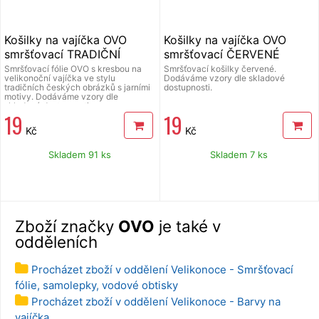
Košilky na vajíčka OVO
Košilky na vajíčka OVO
smršťovací TRADIČNÍ
smršťovací ČERVENÉ
Smršťovací fólie OVO s kresbou na
Smršťovací košilky červené.
velikonoční vajíčka ve stylu
Dodáváme vzory dle skladové
tradičních českých obrázků s jarními
dostupnosti.
motivy. Dodáváme vzory dle
skladové dostupnosti.
19
19
Kč
Kč
Skladem 91 ks
Skladem 7 ks
Zboží značky
OVO
je také v
odděleních
Procházet zboží v oddělení Velikonoce - Smršťovací
fólie, samolepky, vodové obtisky
Procházet zboží v oddělení Velikonoce - Barvy na
vajíčka