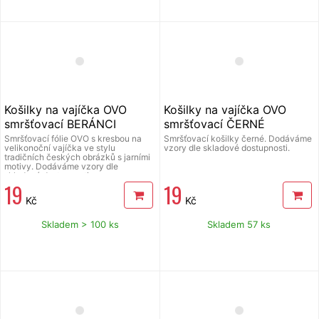
Košilky na vajíčka OVO
Košilky na vajíčka OVO
smršťovací BERÁNCI
smršťovací ČERNÉ
Smršťovací fólie OVO s kresbou na
Smršťovací košilky černé. Dodáváme
velikonoční vajíčka ve stylu
vzory dle skladové dostupnosti.
tradičních českých obrázků s jarními
motivy. Dodáváme vzory dle
skladové dostupnosti.
19
19
Kč
Kč
Skladem > 100 ks
Skladem 57 ks