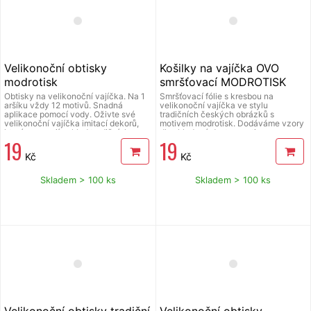
Velikonoční obtisky
Košilky na vajíčka OVO
modrotisk
smršťovací MODROTISK
Obtisky na velikonoční vajíčka. Na 1
Smršťovací fólie s kresbou na
aršíku vždy 12 motivů. Snadná
velikonoční vajíčka ve stylu
aplikace pomocí vody. Oživte své
tradičních českých obrázků s
velikonoční vajíčka imitací dekorů,
motivem modrotisk. Dodáváme vzory
které navozují vzhled tradičních
dle skladové dostupnosti.
19
19
kraslic.
Kč
Kč
Skladem > 100 ks
Skladem > 100 ks
Velikonoční obtisky tradiční
Velikonoční obtisky