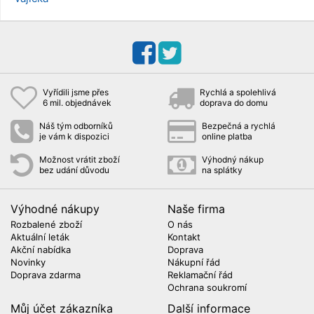
Vyřídili jsme přes
Rychlá a spolehlivá
6 mil. objednávek
doprava do domu
Náš tým odborníků
Bezpečná a rychlá
je vám k dispozici
online platba
Možnost vrátit zboží
Výhodný nákup
bez udání důvodu
na splátky
Výhodné nákupy
Naše firma
Rozbalené zboží
O nás
Aktuální leták
Kontakt
Akční nabídka
Doprava
Novinky
Nákupní řád
Doprava zdarma
Reklamační řád
Ochrana soukromí
Můj účet zákazníka
Další informace