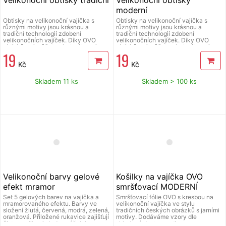
moderní
Obtisky na velikonoční vajíčka s
Obtisky na velikonoční vajíčka s
různými motivy jsou krásnou a
různými motivy jsou krásnou a
tradiční technologií zdobení
tradiční technologií zdobení
velikonočních vajíček. Díky OVO
velikonočních vajíček. Díky OVO
obtiskům si můžete zhotovit sami a
obtiskům si můžete zhotovit sami a
19
19
jednoduše vlastní velikonoční
jednoduše vlastní velikonoční
výzdobu v různých stylech. Zasíláme
výzdobu v různých stylech. Zasíláme
Kč
Kč
různé motivy dle skladové
různé motivy dle skladové
dostupnosti.
dostupnosti.
Skladem 11 ks
Skladem > 100 ks
Velikonoční barvy gelové
Košilky na vajíčka OVO
efekt mramor
smršťovací MODERNÍ
Set 5 gelových barev na vajíčka a
Smršťovací fólie OVO s kresbou na
mramorovaného efektu. Barvy ve
velikonoční vajíčka ve stylu
složení žlutá, červená, modrá, zelená,
tradičních českých obrázků s jarními
oranžová. Přiložené rukavice zajišťují
motivy. Dodáváme vzory dle
čistou aplikaci. Jeden sáček barvy
skladové dostupnosti.