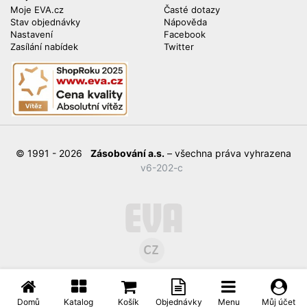
Moje EVA.cz
Časté dotazy
Stav objednávky
Nápověda
Nastavení
Facebook
Zasílání nabídek
Twitter
© 1991 - 2026
Zásobování a.s.
– všechna práva vyhrazena
v6-202-c
Domů
Katalog
Košík
Objednávky
Menu
Můj účet