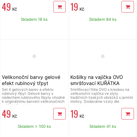
49
19
vystačí přibližně na 10 až 15 vajec.
Kč
Kč
Skladem 18 ks
Skladem 84 ks
Velikonoční barvy gelové
Košilky na vajíčka OVO
efekt rubínový třpyt
smršťovací KUŘÁTKA
Set 4 gelových barev a efektu
Smršťovací fólie OVO s kresbou na
rubínový třpyt. Gelové barvy s
velikonoční vajíčka ve stylu
nádechem rubínového třpytu vhodné
tradičních českých obrázků s jarními
k originálnímu barvení velikonočních
motivy. Dodáváme vzory dle
vajíček. Balení obsahuje oranžovou,
skladové dostupnosti.
49
19
zelenou, modrou a zelenou barvu.
Možnost několika barevných
Kč
Kč
kombinací s nádechem rubínového
třpytu. Přiložené rukavice zajišťují
čistou aplikaci. Jeden sáček barvy
Skladem > 100 ks
Skladem 41 ks
vystačí přibližně na 10 až 15 vajec.