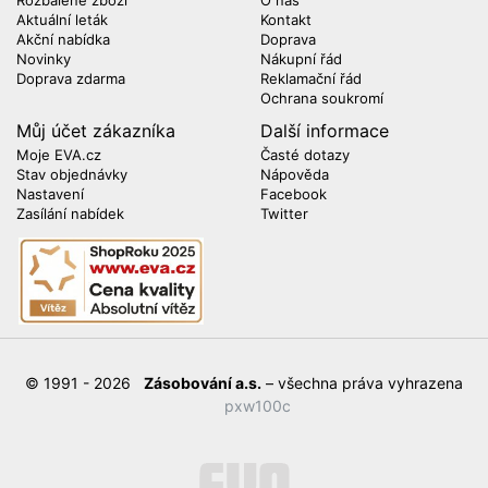
Aktuální leták
Kontakt
Akční nabídka
Doprava
Novinky
Nákupní řád
Doprava zdarma
Reklamační řád
Ochrana soukromí
Můj účet zákazníka
Další informace
Moje EVA.cz
Časté dotazy
Stav objednávky
Nápověda
Nastavení
Facebook
Zasílání nabídek
Twitter
© 1991 - 2026
Zásobování a.s.
– všechna práva vyhrazena
pxw100c