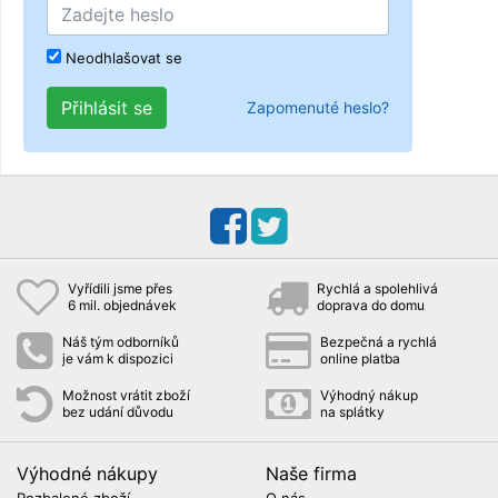
Neodhlašovat se
Přihlásit se
Zapomenuté heslo?
Vyřídili jsme přes
Rychlá a spolehlivá
6 mil. objednávek
doprava do domu
Náš tým odborníků
Bezpečná a rychlá
je vám k dispozici
online platba
Možnost vrátit zboží
Výhodný nákup
bez udání důvodu
na splátky
Výhodné nákupy
Naše firma
Rozbalené zboží
O nás