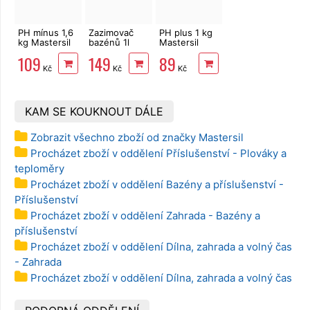
PH mínus 1,6
Zazimovač
PH plus 1 kg
kg Mastersil
bazénů 1l
Mastersil
pH-
Mastersil
pH+
109
149
89
Kč
Kč
Kč
KAM SE KOUKNOUT DÁLE
Zobrazit všechno zboží od značky Mastersil
Procházet zboží v oddělení Příslušenství - Plováky a
teploměry
Procházet zboží v oddělení Bazény a příslušenství -
Příslušenství
Procházet zboží v oddělení Zahrada - Bazény a
příslušenství
Procházet zboží v oddělení Dílna, zahrada a volný čas
- Zahrada
Procházet zboží v oddělení Dílna, zahrada a volný čas