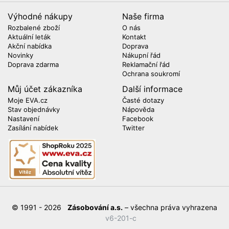
Výhodné nákupy
Naše firma
Rozbalené zboží
O nás
Aktuální leták
Kontakt
Akční nabídka
Doprava
Novinky
Nákupní řád
Doprava zdarma
Reklamační řád
Ochrana soukromí
Můj účet zákazníka
Další informace
Moje EVA.cz
Časté dotazy
Stav objednávky
Nápověda
Nastavení
Facebook
Zasílání nabídek
Twitter
© 1991 - 2026
Zásobování a.s.
– všechna práva vyhrazena
v6-201-c