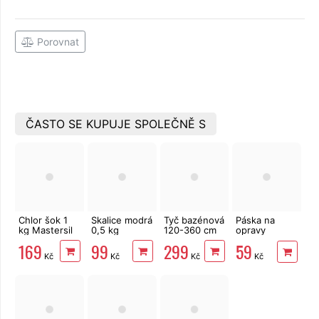
Porovnat
ČASTO SE KUPUJE SPOLEČNĚ S
Chlor šok 1
Skalice modrá
Tyč bazénová
Páska na
kg Mastersil
0,5 kg
120-360 cm
opravy
bazénů 1m x
169
99
299
59
10cm
Kč
Kč
Kč
Kč
samolepicí