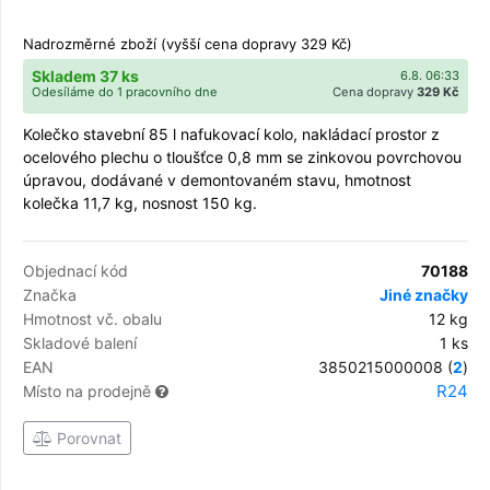
Nadrozměrné zboží (vyšší cena dopravy 329 Kč)
Skladem 37 ks
6.8. 06:33
Odesíláme do 1 pracovního dne
Cena dopravy
329 Kč
Kolečko stavební 85 l nafukovací kolo, nakládací prostor z
ocelového plechu o tloušťce 0,8 mm se zinkovou povrchovou
úpravou, dodávané v demontovaném stavu, hmotnost
kolečka 11,7 kg, nosnost 150 kg.
Objednací kód
70188
Značka
Jiné značky
Hmotnost vč. obalu
12 kg
Skladové balení
1 ks
EAN
3850215000008 (
2
)
R24
Místo na prodejně
Porovnat