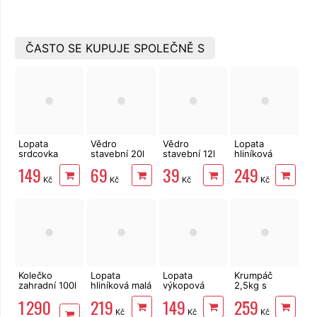
ČASTO SE KUPUJE SPOLEČNĚ S
Lopata
Vědro
Vědro
Lopata
srdcovka
stavební 20l
stavební 12l
hliníková
ocelová s
zesílené s
zesílené s
velká s
149
69
39
249
násadou, ČR
vodoznakem
vodoznakem
násadou, ČR
Kč
Kč
Kč
Kč
Kolečko
Lopata
Lopata
Krumpáč
zahradní 100l
hliníková malá
výkopová
2,5kg s
nafukovací,
s násadou,
ocelová s
dřevěnou
1 290
219
149
259
PVC
ČR
násadou
násadou
Kč
Kč
Kč
korba/demontované