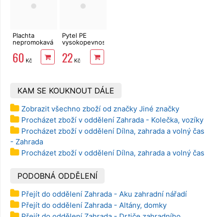
Plachta
Pytel PE
nepromokavá
vysokopevnostní
2 x 3 m
na suť 120 x
60
22
80g/m2,
60 cm 200µ,
Kč
Kč
zelená
ČR
KAM SE KOUKNOUT DÁLE
Zobrazit všechno zboží od značky Jiné značky
Procházet zboží v oddělení Zahrada - Kolečka, vozíky
Procházet zboží v oddělení Dílna, zahrada a volný čas
- Zahrada
Procházet zboží v oddělení Dílna, zahrada a volný čas
PODOBNÁ ODDĚLENÍ
Přejít do oddělení Zahrada - Aku zahradní nářadí
Přejít do oddělení Zahrada - Altány, domky
Přejít do oddělení Zahrada - Drtiče zahradního