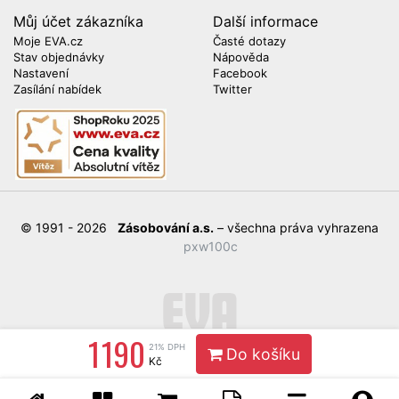
Můj účet zákazníka
Další informace
Moje EVA.cz
Časté dotazy
Stav objednávky
Nápověda
Nastavení
Facebook
Zasílání nabídek
Twitter
© 1991 - 2026
Zásobování a.s.
– všechna práva vyhrazena
pxw100c
1 190
21% DPH
Do košíku
Kč