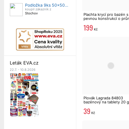
Podložka 9ks 50x50...
koupil zákazník z
Stochov
Plachta krycí pro bazén s
pevnou konstrukcí o prů
305 cm 58036
199
Kč
Leták EVA.cz
22.7. - 10.8.2026
Plovák Lagrada 84803
bazénový na tablety 20 g
dávkovač
39
Kč