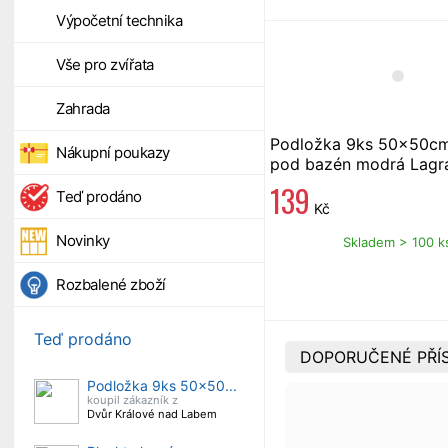
Výpočetní technika
Vše pro zvířata
Zahrada
Podložka 9ks 50x50
Nákupní poukazy
pod bazén modrá Lagr
139
Teď prodáno
Kč
Novinky
Skladem > 100 k
Rozbalené zboží
Teď prodáno
DOPORUČENÉ PŘÍS
Podložka 9ks 50x50...
koupil zákazník z
Dvůr Králové nad Labem