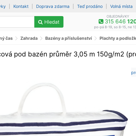
vky
|
Kontakt
|
Doprava zdarma
|
Teď prodáno
|
Volná místa
OBJEDNÁVKY
315 646
12
Hledat
po-pá 8-19, so 8-15, ne 1
lný čas
Zahrada
Bazény a příslušenství
Plachty a podlož
cová pod bazén průměr 3,05 m 150g/m2 (pr