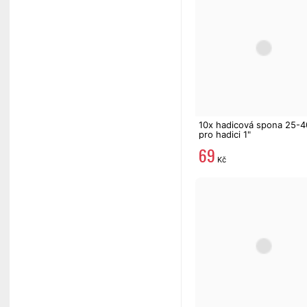
10x hadicová spona 25-
pro hadici 1"
69
Kč