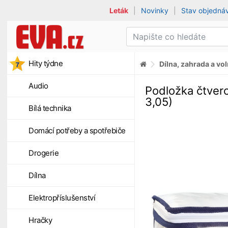
Leták
|
Novinky
|
Stav objedná
Hity týdne
Dílna, zahrada a vo
Audio
Podložka čtver
3,05)
Bílá technika
Domácí potřeby a spotřebiče
Drogerie
Dílna
Elektropříslušenství
Hračky