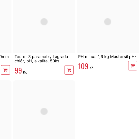
40mm
Tester 3 parametry Lagrada
PH mínus 1,6 kg Mastersil pH-
chlór, pH, alkalita, 50ks
109
99
Kč
Kč