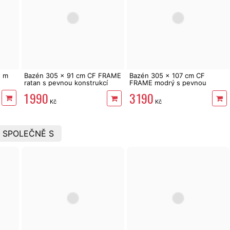
1 m
Bazén 305 x 91 cm CF FRAME
Bazén 305 x 107 cm CF
ratan s pevnou konstrukcí
FRAME modrý s pevnou
BAZ0007
konstrukcí
1 990
3 190
Kč
Kč
 SPOLEČNĚ S