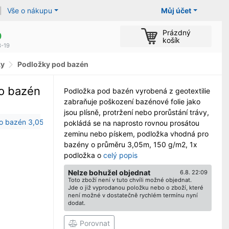
|
Vše o nákupu
Můj účet
Prázdný
0
košík
3-19
ky
Podložky pod bazén
o bazén
Podložka pod bazén vyrobená z geotextilie
zabraňuje poškození bazénové folie jako
jsou plísně, protržení nebo prorůstání trávy,
pokládá se na naprosto rovnou prosátou
zeminu nebo pískem, podložka vhodná pro
bazény o průměru 3,05m, 150 g/m2, 1x
podložka o
celý popis
Nelze bohužel objednat
6.8. 22:09
Toto zboží není v tuto chvíli možné objednat.
Jde o již vyprodanou položku nebo o zboží, které
není možné v dostatečně rychlém termínu nyní
dodat.
Porovnat