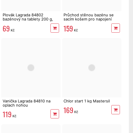
Plovák Lagrada 84802
Průchod stěnou bazénu se
bazénový na tablety 200 g,
sacím košem pro napojení
dávkovač
vysavače, v balení 2 ks
69
159
Kč
Kč
Vanička Lagrada 84810 na
Chlor start 1 kg Mastersil
oplach nohou
169
119
Kč
Kč