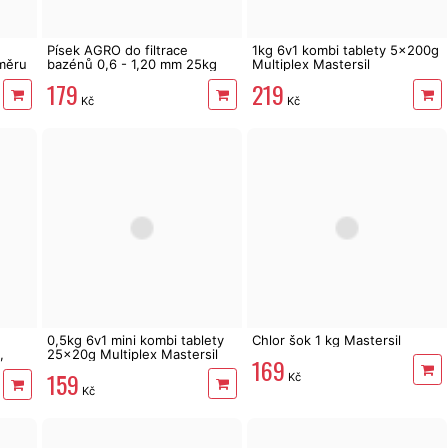
Písek AGRO do filtrace
1kg 6v1 kombi tablety 5x200g
měru
bazénů 0,6 - 1,20 mm 25kg
Multiplex Mastersil
179
219
Kč
Kč
0,5kg 6v1 mini kombi tablety
Chlor šok 1 kg Mastersil
,
25x20g Multiplex Mastersil
169
159
Kč
Kč