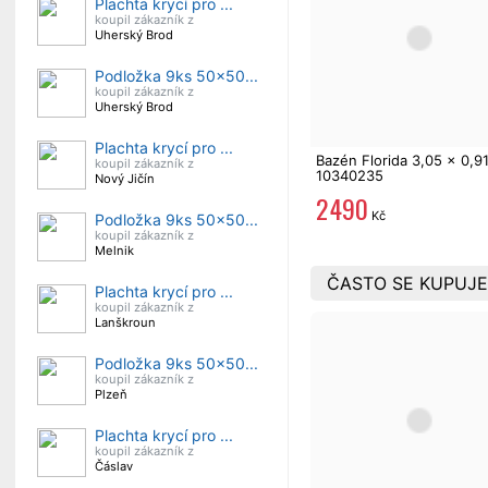
Plachta krycí pro ...
koupil zákazník z
Uherský Brod
Podložka 9ks 50x50...
koupil zákazník z
Uherský Brod
Plachta krycí pro ...
Bazén Florida 3,05 x 0,9
koupil zákazník z
10340235
Nový Jičín
2 490
Kč
Podložka 9ks 50x50...
koupil zákazník z
Melnik
ČASTO SE KUPUJE
Plachta krycí pro ...
koupil zákazník z
Lanškroun
Podložka 9ks 50x50...
koupil zákazník z
Plzeň
Plachta krycí pro ...
koupil zákazník z
Čáslav