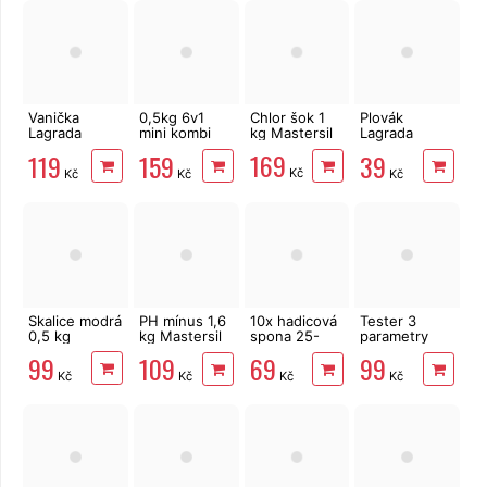
Vanička
0,5kg 6v1
Chlor šok 1
Plovák
Lagrada
mini kombi
kg Mastersil
Lagrada
84810 na
tablety
84803
169
119
159
39
oplach nohou
25x20g
bazénový na
Kč
Kč
Kč
Kč
Multiplex
tablety 20 g,
Mastersil
dávkovač
Skalice modrá
PH mínus 1,6
10x hadicová
Tester 3
0,5 kg
kg Mastersil
spona 25-
parametry
pH-
40mm pro
Lagrada
99
109
69
99
hadici 1"
chlór, pH,
Kč
Kč
Kč
Kč
alkalita, 50ks