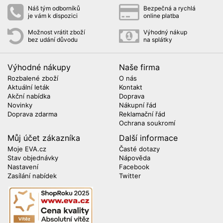
Náš tým odborníků
Bezpečná a rychlá
je vám k dispozici
online platba
Možnost vrátit zboží
Výhodný nákup
bez udání důvodu
na splátky
Výhodné nákupy
Naše firma
Rozbalené zboží
O nás
Aktuální leták
Kontakt
Akční nabídka
Doprava
Novinky
Nákupní řád
Doprava zdarma
Reklamační řád
Ochrana soukromí
Můj účet zákazníka
Další informace
Moje EVA.cz
Časté dotazy
Stav objednávky
Nápověda
Nastavení
Facebook
Zasílání nabídek
Twitter