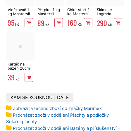
Vločkovač 1
PH plus 1 kg
Chlor start 1
Skimmer
kg Mastersil
Mastersil
kg Mastersil
Lagrada
pH+
90277 pro
95
169
89
290
nadzemní
Kč
Kč
Kč
Kč
bazény
Kartáč na
bazén 26cm
Lagrada
39
85805
Kč
KAM SE KOUKNOUT DÁLE
Zobrazit všechno zboží od značky Marimex
Procházet zboží v oddělení Plachty a podložky -
Solární plachty
Procházet zboží v oddělení Bazény a příslušenství -