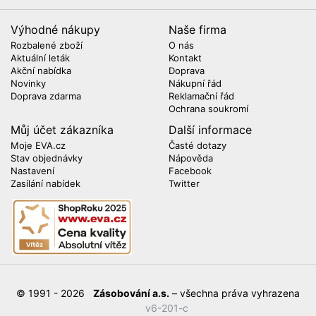
Výhodné nákupy
Naše firma
Rozbalené zboží
O nás
Aktuální leták
Kontakt
Akční nabídka
Doprava
Novinky
Nákupní řád
Doprava zdarma
Reklamační řád
Ochrana soukromí
Můj účet zákazníka
Další informace
Moje EVA.cz
Časté dotazy
Stav objednávky
Nápověda
Nastavení
Facebook
Zasílání nabídek
Twitter
© 1991 - 2026
Zásobování a.s.
– všechna práva vyhrazena
v6-201-c