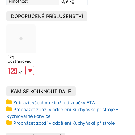
Hmotnost
0,9 kg
DOPORUČENÉ PŘÍSLUŠENSTVÍ
1kg
odstraňovač
vodního
129
kamene,
Kč
kyselina
citronová,
Mastersil
KAM SE KOUKNOUT DÁLE
Zobrazit všechno zboží od značky ETA
Procházet zboží v oddělení Kuchyňské přístroje -
Rychlovarné konvice
Procházet zboží v oddělení Kuchyňské přístroje