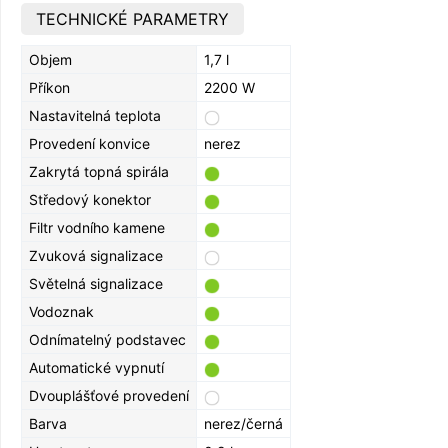
TECHNICKÉ PARAMETRY
Objem
1,7 l
Příkon
2200 W
Nastavitelná teplota
Provedení konvice
nerez
Zakrytá topná spirála
Středový konektor
Filtr vodního kamene
Zvuková signalizace
Světelná signalizace
Vodoznak
Odnímatelný podstavec
Automatické vypnutí
Dvouplášťové provedení
Barva
nerez/černá