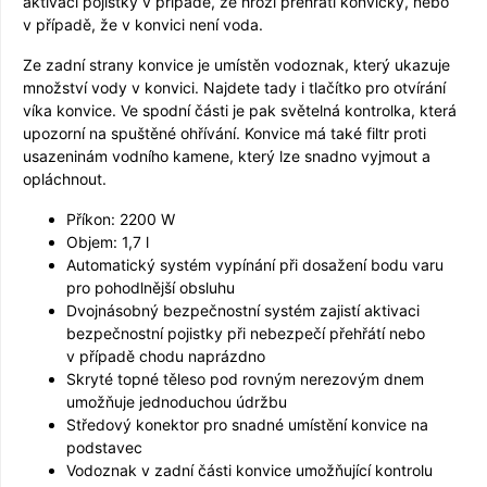
aktivaci pojistky v případě, že hrozí přehřátí konvičky, nebo
v případě, že v konvici není voda.
Ze zadní strany konvice je umístěn vodoznak, který ukazuje
množství vody v konvici. Najdete tady i tlačítko pro otvírání
víka konvice. Ve spodní části je pak světelná kontrolka, která
upozorní na spuštěné ohřívání. Konvice má také filtr proti
usazeninám vodního kamene, který lze snadno vyjmout a
opláchnout.
Příkon: 2200 W
Objem: 1,7 l
Automatický systém vypínání při dosažení bodu varu
pro pohodlnější obsluhu
Dvojnásobný bezpečnostní systém zajistí aktivaci
bezpečnostní pojistky při nebezpečí přehřátí nebo
v případě chodu naprázdno
Skryté topné těleso pod rovným nerezovým dnem
umožňuje jednoduchou údržbu
Středový konektor pro snadné umístění konvice na
podstavec
Vodoznak v zadní části konvice umožňující kontrolu