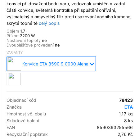
konvici při dosažení bodu varu, vodoznak umístěn v zadní
části konvice, světelná kontrolka při spuštění ohřívání,
vyjímatelný a omyvetlný filtr proti usazování vodního kamene,
skryté topné tě
celý popis
Objem
1,7 l
Příkon
2200 W
Nastavení teploty
ne
Dvouplášťové provedení
ne
VARIANTY
Konvice ETA 3590 9 0000 Alena
Objednací kód
78423
Značka
ETA
Hmotnost vč. obalu
1.17 kg
Skladové balení
8 ks
EAN
8590393255566
Recyklační poplatek
2,76 Kč