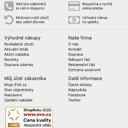
Náš tým odborníků
Bezpečná a rychlá
je vám k dispozici
online platba
Možnost vrátit zboží
Výhodný nákup
bez udání důvodu
na splátky
Výhodné nákupy
Naše firma
Rozbalené zboží
O nás
Aktuální leták
Kontakt
Akční nabídka
Doprava
Novinky
Nákupní řád
Doprava zdarma
Reklamační řád
Ochrana soukromí
Můj účet zákazníka
Další informace
Moje EVA.cz
Časté dotazy
Stav objednávky
Nápověda
Nastavení
Facebook
Zasílání nabídek
Twitter