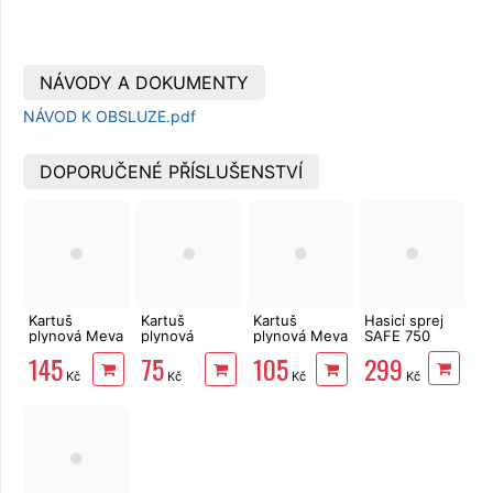
NÁVODY A DOKUMENTY
NÁVOD K OBSLUZE.pdf
DOPORUČENÉ PŘÍSLUŠENSTVÍ
Kartuš
Kartuš
Kartuš
Hasicí sprej
plynová Meva
plynová
plynová Meva
SAFE 750
KP02007
338g, závit
KP02006
299
145
75
105
450g závit
7/16 propan-
230g závit
Kč
Kč
Kč
Kč
7/16
butan LPG
7/16