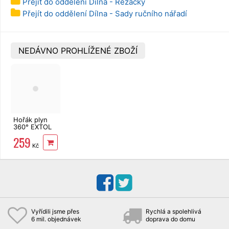
Přejít do oddělení Dílna - Řezačky
Přejít do oddělení Dílna - Sady ručního nářadí
NEDÁVNO PROHLÍŽENÉ ZBOŽÍ
Hořák plyn
360° EXTOL
Premium
259
8848107
Kč
Vyřídili jsme přes
Rychlá a spolehlivá
6 mil. objednávek
doprava do domu