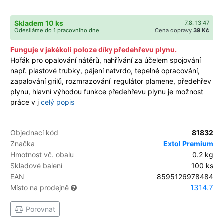
Skladem 10 ks
7.8. 13:47
Odesíláme do 1 pracovního dne
Cena dopravy
39 Kč
Funguje v jakékoli poloze díky předehřevu plynu.
Hořák pro opalování nátěrů, nahřívání za účelem spojování
např. plastové trubky, pájení natvrdo, tepelné opracování,
zapalování grilů, rozmrazování, regulátor plamene, předehřev
plynu, hlavní výhodou funkce předehřevu plynu je možnost
práce v j
celý popis
Objednací kód
81832
Značka
Extol Premium
Hmotnost vč. obalu
0.2 kg
Skladové balení
100 ks
EAN
8595126978484
1314.7
Místo na prodejně
Porovnat