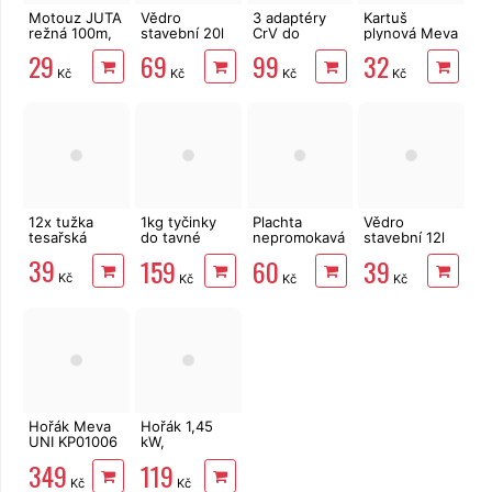
Motouz JUTA
Vědro
3 adaptéry
Kartuš
režná 100m,
stavební 20l
CrV do
plynová Meva
1,5mm, 100g
zesílené s
vrtačky
KP02001
29
69
99
32
vodoznakem
1/4"-3/8"-1/2"
190g
Kč
Kč
Kč
Kč
Extol Craft
propichovací
12x tužka
1kg tyčinky
Plachta
Vědro
tesařská
do tavné
nepromokavá
stavební 12l
pistole
2 x 3 m
zesílené s
39
159
60
39
11x300mm,
80g/m2,
vodoznakem
Kč
Kč
Kč
Kč
dlouhé,
zelená
mléčné, 35
ks
Hořák Meva
Hořák 1,45
UNI KP01006
kW,
gastro a
flambovací
349
119
hobby
pistole na
Kč
Kč
kartuše 227 g