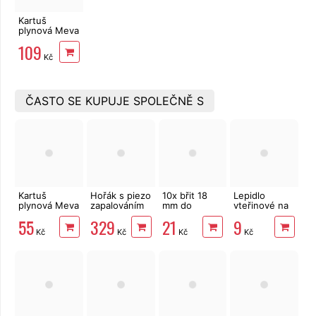
Kartuš
plynová Meva
KP02009 330
109
g závit 7/16
Kč
ČASTO SE KUPUJE SPOLEČNĚ S
Kartuš
Hořák s piezo
10x břit 18
Lepidlo
plynová Meva
zapalováním
mm do
vteřinové na
KP02002
EXTOL
odlamovacího
kov, plast,
55
329
21
9
227g,
Premium
nože
gumu i dřevo
Kč
Kč
Kč
Kč
ventilová
8848100