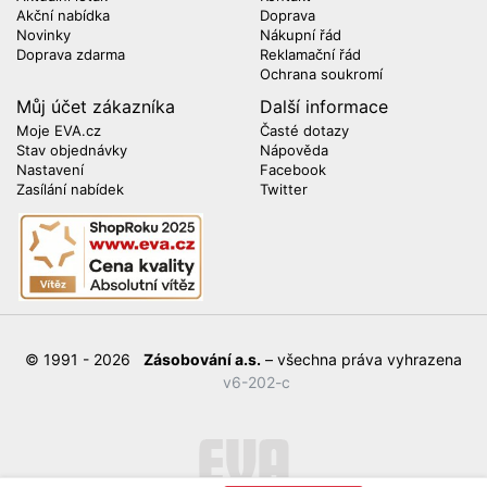
Akční nabídka
Doprava
Novinky
Nákupní řád
Doprava zdarma
Reklamační řád
Ochrana soukromí
Můj účet zákazníka
Další informace
Moje EVA.cz
Časté dotazy
Stav objednávky
Nápověda
Nastavení
Facebook
Zasílání nabídek
Twitter
© 1991 - 2026
Zásobování a.s.
– všechna práva vyhrazena
v6-202-c