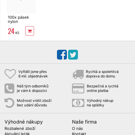
100x pásek
nylon
2,5x150 mm,
24
neutrální
Kč
Vyřídili jsme přes
Rychlá a spolehlivá
6 mil. objednávek
doprava do domu
Náš tým odborníků
Bezpečná a rychlá
je vám k dispozici
online platba
Možnost vrátit zboží
Výhodný nákup
bez udání důvodu
na splátky
Výhodné nákupy
Naše firma
Rozbalené zboží
O nás
Aktuální leták
Kontakt