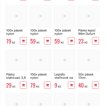
neutrální
100x pásek
100x pásek
100x pásek
Páska lepicí
nylon
nylon
nylon
66m Dufurt
4,8x300 mm,
3,6x280 mm,
3,6x280 mm,
PP48
79
59
59
23
neutrální
černá
neutrální
nehlučná
Kč
Kč
Kč
Kč
průhledná
Pásky
100x pásek
Lepidlo
50x pásek
stahovací 3,6
nylon
vteřinové na
17cm
x 100 mm
4,8x300 mm,
kov, plast,
rozepínací,
29
79
9
40
100 ks
černá
gumu i dřevo
vázací
Kč
Kč
Kč
Kč
rozepínací
zelené