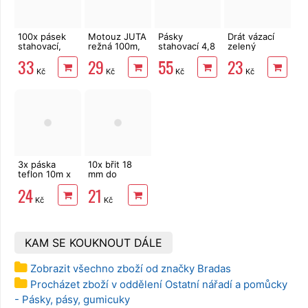
100x pásek
Motouz JUTA
Pásky
Drát vázací
stahovací,
režná 100m,
stahovací 4,8
zelený
nylon
1,5mm, 100g
x 160 mm
0,6mm, 30m
33
29
55
23
2,5x150mm
100 ks
Kč
Kč
Kč
Kč
EXTOL
rozepínací
Premium
neutrální
barevné
3x páska
10x břit 18
teflon 10m x
mm do
12mm těsnící
odlamovacího
24
21
nože
Kč
Kč
KAM SE KOUKNOUT DÁLE
Zobrazit všechno zboží od značky Bradas
Procházet zboží v oddělení Ostatní nářadí a pomůcky
- Pásky, pásy, gumicuky