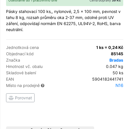
Odesíláme do 1 pracovního dne
Cena dopravy
39 Kč
Pásky stahovací 100 ks,, nylonové, 2,5 x 100 mm, pevnost v
tahu 8 kg, rozsah průměru oka 2-37 mm, odolné proti UV
záření, odpovídají normám EN 62275, UL94V-2, RoHS, barva
neutrální.
Jednotková cena
1 ks = 0,24 Kč
Objednací kód
85145
Značka
Bradas
Hmotnost vč. obalu
0.047 kg
Skladové balení
50 ks
EAN
5904182441741
N16
Místo na prodejně
Porovnat