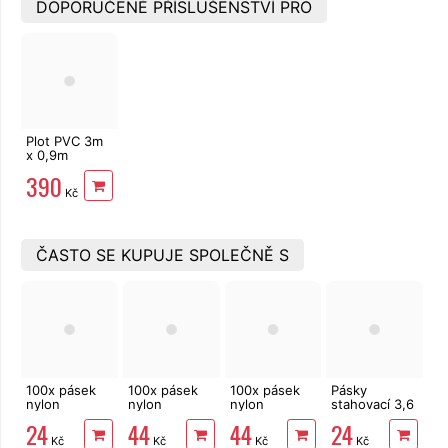
DOPORUČENÉ PŘÍSLUŠENSTVÍ PRO
Plot PVC 3m
x 0,9m
antracit
390
Kč
ČASTO SE KUPUJE SPOLEČNĚ S
100x pásek
100x pásek
100x pásek
Pásky
nylon
nylon
nylon
stahovací 3,6
2,5x150 mm,
3,6x200 mm,
3,6x200 mm,
x 100 mm
24
44
44
24
černá
neutrální
černá
100 ks
Kč
Kč
Kč
Kč
rozepínací