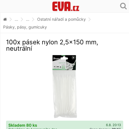
...
...
Ostatní nářadí a pomůcky
Pásky, pásy, gumicuky
100x pásek nylon 2,5x150 mm,
neutrální
Skladem 80 ks
6.8. 20:13