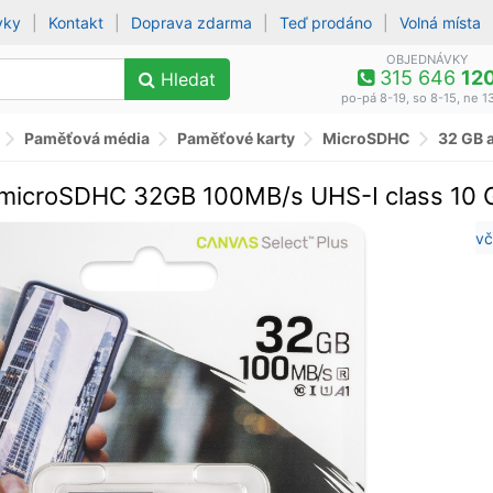
vky
|
Kontakt
|
Doprava zdarma
|
Teď prodáno
|
Volná místa
OBJEDNÁVKY
315 646
12
Hledat
po-pá 8-19, so 8-15, ne 1
Paměťová média
Paměťové karty
MicroSDHC
32 GB a
 microSDHC 32GB 100MB/s UHS-I class 10 