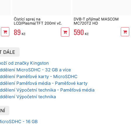
Čistící sprej na
DVB-T přijímač MASCOM
LCD/Plasma/TFT 200ml vč.
MC720T2 HD
utěrky
590
89
Kč
Kč
T DÁLE
boží od značky Kingston
oddělení MicroSDHC - 32 GB a více
oddělení Paměťové karty - MicroSDHC
oddělení Paměťová média - Paměťové karty
oddělení Výpočetní technika - Paměťová média
ddělení Výpočetní technika
NÍ
 MicroSDHC - 16 GB