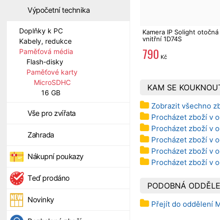
Výpočetní technika
Doplňky k PC
Kamera IP Solight otočná
vnitřní 1D74S
Kabely, redukce
790
Paměťová média
Kč
Flash-disky
Paměťové karty
MicroSDHC
KAM SE KOUKNOU
16 GB
Zobrazit všechno z
Vše pro zvířata
Procházet zboží v 
Procházet zboží v 
Zahrada
Procházet zboží v 
Procházet zboží v 
Nákupní poukazy
Procházet zboží v o
Teď prodáno
PODOBNÁ ODDĚLE
Novinky
Přejít do oddělení