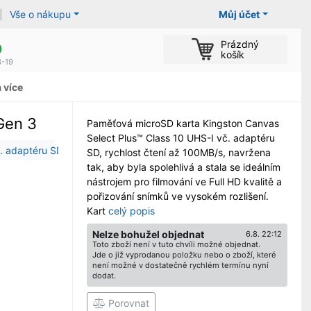
|
Vše o nákupu
Můj účet
Prázdný
0
košík
3-19
 více
Gen 3
Paměťová microSD karta Kingston Canvas
Select Plus™ Class 10 UHS-I vč. adaptéru
SD, rychlost čtení až 100MB/s, navržena
tak, aby byla spolehlivá a stala se ideálním
nástrojem pro filmování ve Full HD kvalitě a
pořizování snímků ve vysokém rozlišení.
Kart
celý popis
Nelze bohužel objednat
6.8. 22:12
Toto zboží není v tuto chvíli možné objednat.
Jde o již vyprodanou položku nebo o zboží, které
není možné v dostatečně rychlém termínu nyní
dodat.
Porovnat