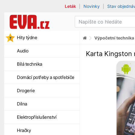
Leták
|
Novinky
|
Stav objedná
Hity týdne
Výpočetní technika
Audio
Karta Kingston
Bílá technika
Domácí potřeby a spotřebiče
Drogerie
Dílna
Elektropříslušenství
Hračky