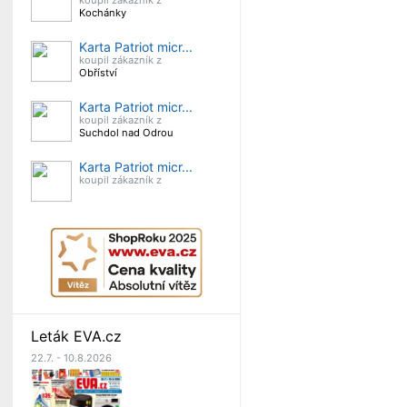
koupil zákazník z
Kochánky
Karta Patriot micr...
koupil zákazník z
Obříství
Karta Patriot micr...
koupil zákazník z
Suchdol nad Odrou
Karta Patriot micr...
koupil zákazník z
Leták EVA.cz
22.7. - 10.8.2026