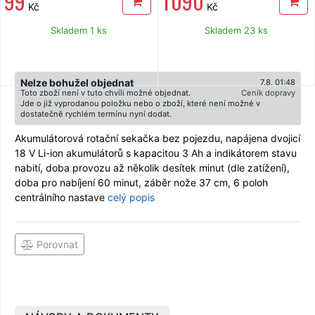
99
1 090
Kč
Kč
Skladem 1 ks
Skladem 23 ks
Nelze bohužel objednat
7.8. 01:48
Toto zboží není v tuto chvíli možné objednat.
Ceník dopravy
Jde o již vyprodanou položku nebo o zboží, které není možné v
dostatečně rychlém termínu nyní dodat.
Akumulátorová rotační sekačka bez pojezdu, napájena dvojicí
18 V Li-ion akumulátorů s kapacitou 3 Ah a indikátorem stavu
nabití, doba provozu až několik desítek minut (dle zatížení),
doba pro nabíjení 60 minut, záběr nože 37 cm, 6 poloh
centrálního nastave
celý popis
Porovnat