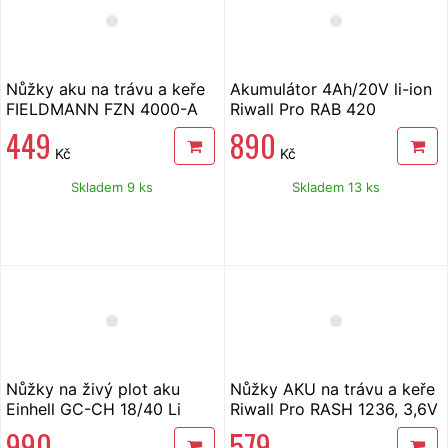
Nůžky aku na trávu a keře
Akumulátor 4Ah/20V li-ion
FIELDMANN FZN 4000-A
Riwall Pro RAB 420
449
890
Kč
Kč
Skladem 9 ks
Skladem 13 ks
Nůžky na živý plot aku
Nůžky AKU na trávu a keře
Einhell GC-CH 18/40 Li
Riwall Pro RASH 1236, 3,6V
Solo X-Change
990
579