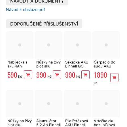
NÁVODY A DOKUMENTY
Návod k obsluze.pdf
DOPORUČENÉ PŘÍSLUŠENSTVÍ
Nabíječka s
Nůžky na živý
Sekačka AKU
Čerpadlo do
aku 4Ah
plot aku
Einhell GC-
sudu AKU
Einhell X-
Einhell GC-
CT 18/24 Li-
Einhell GE-PP
590
990
990
1 890
Change 18 V
CH 18/40 Li
Solo X-
18 RB Li-Solo
Kč
Kč
Kč
Starter Kit
Solo X-
Change
X-change
4512042
Change
Kč
Nůžky na živý
Akumulátor
Pila řetězová
Vrtačka aku
plot aku
5,2 Ah Einhell
AKU Einhell
bezuhlíková