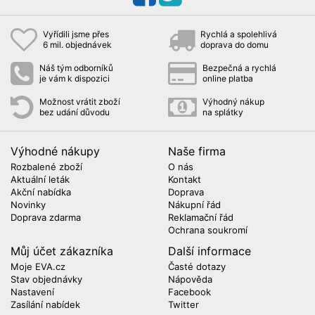
Vyřídili jsme přes
Rychlá a spolehlivá
6 mil. objednávek
doprava do domu
Náš tým odborníků
Bezpečná a rychlá
je vám k dispozici
online platba
Možnost vrátit zboží
Výhodný nákup
bez udání důvodu
na splátky
Výhodné nákupy
Naše firma
Rozbalené zboží
O nás
Aktuální leták
Kontakt
Akční nabídka
Doprava
Novinky
Nákupní řád
Doprava zdarma
Reklamační řád
Ochrana soukromí
Můj účet zákazníka
Další informace
Moje EVA.cz
Časté dotazy
Stav objednávky
Nápověda
Nastavení
Facebook
Zasílání nabídek
Twitter