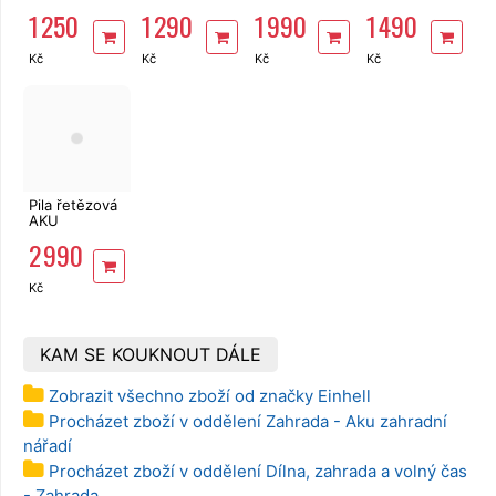
Einhell Expert
Power X-
GE-LC 18/25
Einhell TP-CD
1 250
1 290
1 990
1 490
GE-CH 1846
Change 18V
Li Solo X-
18 Li-Solo X-
Li-Solo X-
Li-ion
Change
Change
Change
Kč
Kč
Kč
Kč
Pila řetězová
AKU
3Ah,nabíječka
2 990
Einhell GE-LC
18/25 Li Kit X-
Change
Kč
KAM SE KOUKNOUT DÁLE
Zobrazit všechno zboží od značky Einhell
Procházet zboží v oddělení Zahrada - Aku zahradní
nářadí
Procházet zboží v oddělení Dílna, zahrada a volný čas
- Zahrada