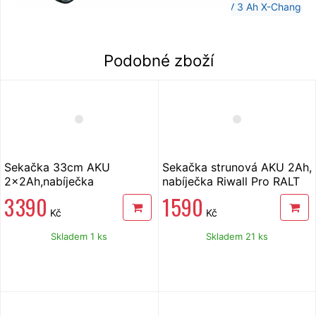
Podobné zboží
Sekačka 33cm AKU
Sekačka strunová AKU 2Ah,
2x2Ah,nabíječka
nabíječka Riwall Pro RALT
FIELDMANN FZR 70335-A
2320 set, 20V
3 390
1 590
2x20V
Kč
Kč
Skladem 1 ks
Skladem 21 ks