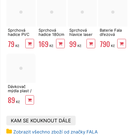
Sprchová
Sprchová
Sprchová
Baterie Fala
hadice PVC
hadice 180cm
hlavice laser
dřezová
150 cm Viking
otočná,
eko, 75mm,
flexibilní,
79
169
99
790
nerez,
2funkční
černá
Kč
Kč
Kč
Kč
Freshhh
Viking
Dávkovač
mýdla plast /
bambus
89
WHITNEY
Kč
0,33 l
KAM SE KOUKNOUT DÁLE
Zobrazit všechno zboží od značky FALA