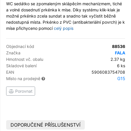
WC sedátko se zpomaleným sklápěcím mechanizmem, tiché
a volné dosednutí prkénka k míse. Díky systému klik-klak je
možné prkénko zcela sundat a snadno tak vyčistit běžně
nedostupná místa. Prkénko z PVC (antibakteriální povrch) je k
míse přichyceno pomocí
celý popis
Objednací kód
88536
Značka
FALA
Hmotnost vč. obalu
2.37 kg
Skladové balení
6 ks
EAN
5906083754708
G15
Místo na prodejně
Porovnat
DOPORUČENÉ PŘÍSLUŠENSTVÍ