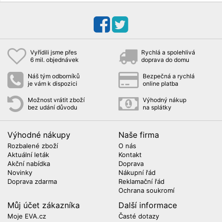
Vyřídili jsme přes
Rychlá a spolehlivá
6 mil. objednávek
doprava do domu
Náš tým odborníků
Bezpečná a rychlá
je vám k dispozici
online platba
Možnost vrátit zboží
Výhodný nákup
bez udání důvodu
na splátky
Výhodné nákupy
Naše firma
Rozbalené zboží
O nás
Aktuální leták
Kontakt
Akční nabídka
Doprava
Novinky
Nákupní řád
Doprava zdarma
Reklamační řád
Ochrana soukromí
Můj účet zákazníka
Další informace
Moje EVA.cz
Časté dotazy