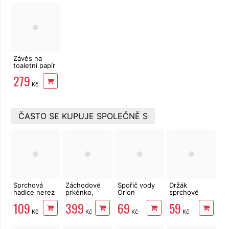
Závěs na
toaletní papír
Freshhh
279
Kč
ČASTO SE KUPUJE SPOLEČNĚ S
Sprchová
Záchodové
Spořič vody
Držák
hadice nerez
prkénko,
Orion
sprchové
150 cm,
pomalé
chromovaný
hlavice -
109
399
69
59
Viking
samosklápění,
chrom
Kč
Kč
Kč
Kč
soft close, PP