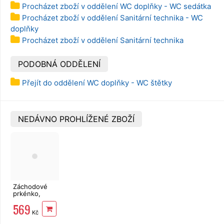
Procházet zboží v oddělení WC doplňky - WC sedátka
Procházet zboží v oddělení Sanitární technika - WC
doplňky
Procházet zboží v oddělení Sanitární technika
PODOBNÁ ODDĚLENÍ
Přejít do oddělení WC doplňky - WC štětky
NEDÁVNO PROHLÍŽENÉ ZBOŽÍ
Záchodové
prkénko,
pomalé
569
samosklápění,
Kč
soft close,
PVC