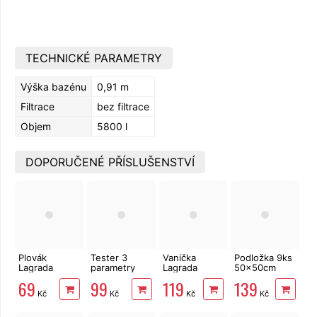
TECHNICKÉ PARAMETRY
Výška bazénu
0,91 m
Filtrace
bez filtrace
Objem
5800 l
DOPORUČENÉ PŘÍSLUŠENSTVÍ
Plovák
Tester 3
Vanička
Podložka 9ks
Lagrada
parametry
Lagrada
50x50cm
84802
Lagrada
84810 na
4mm pod
69
99
119
139
bazénový na
chlór, pH,
oplach nohou
bazén modrá
Kč
Kč
Kč
Kč
tablety 200
alkalita, 50ks
Lagrada
g, dávkovač