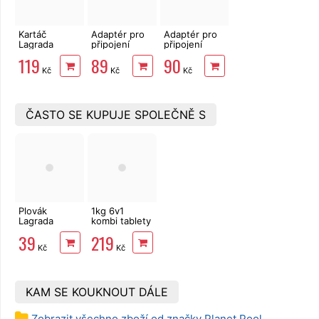
Kartáč
Adaptér pro
Adaptér pro
Lagrada
připojení
připojení
84807 sací na
bazénového
vysavače
119
89
90
dno a rohy
vysavače 32
nebo
Kč
Kč
Kč
bazénu
mm
skimmeru k
bazénům
ČASTO SE KUPUJE SPOLEČNĚ S
Plovák
1kg 6v1
Lagrada
kombi tablety
84803
5x200g
39
219
bazénový na
Multiplex
Kč
Kč
tablety 20 g,
Mastersil
dávkovač
KAM SE KOUKNOUT DÁLE
Zobrazit všechno zboží od značky Planet Pool