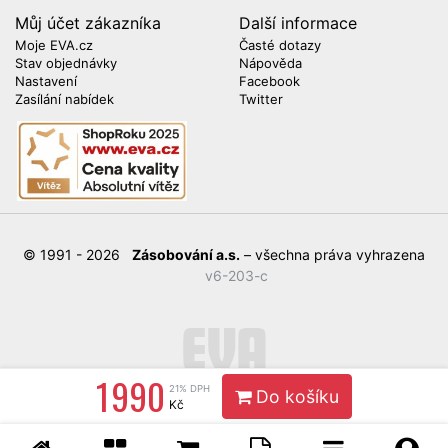
Můj účet zákazníka
Další informace
Moje EVA.cz
Časté dotazy
Stav objednávky
Nápověda
Nastavení
Facebook
Zasílání nabídek
Twitter
© 1991 - 2026
Zásobování a.s.
– všechna práva vyhrazena
v6-203-c
1 990
21% DPH
Do košíku
Kč