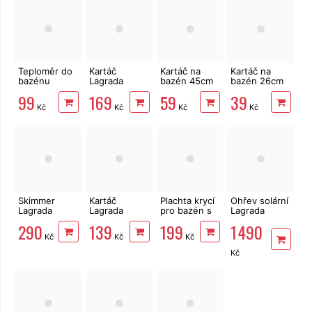
Teploměr do
Kartáč
Kartáč na
Kartáč na
bazénu
Lagrada
bazén 45cm
bazén 26cm
digitální
84806
Lagrada
Lagrada
99
169
59
39
92483
vysávací na
85805
Kč
Kč
Kč
Kč
dno bazénu s
bočními
kartáči
Skimmer
Kartáč
Plachta krycí
Ohřev solární
Lagrada
Lagrada
pro bazén s
Lagrada
90277 pro
93567 sací na
pevnou
3x1m
290
139
199
1 490
nadzemní
dno a rohy
konstrukcí o
Kč
Kč
Kč
bazény
bazénu
průměru 305
cm 58036
Kč