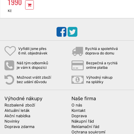
1 990
s pevnou
konstrukcí
BAZ0007
Kč
Vyřídili jsme přes
Rychlá a spolehlivá
6 mil. objednávek
doprava do domu
Náš tým odborníků
Bezpečná a rychlá
je vám k dispozici
online platba
Možnost vrátit zboží
Výhodný nákup
bez udání důvodu
na splátky
Výhodné nákupy
Naše firma
Rozbalené zboží
O nás
Aktuální leták
Kontakt
Akční nabídka
Doprava
Novinky
Nákupní řád
Doprava zdarma
Reklamační řád
Ochrana soukromí