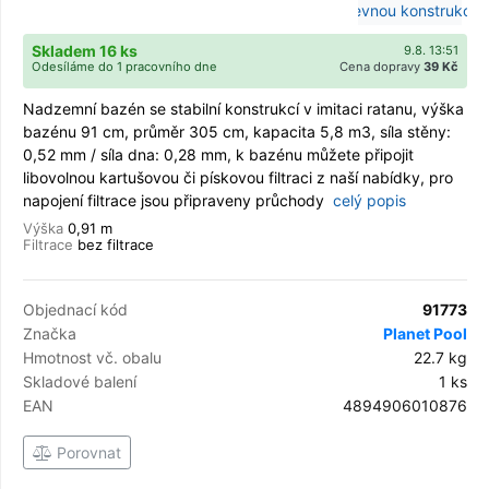
Skladem 16 ks
9.8. 13:51
Odesíláme do 1 pracovního dne
Cena dopravy
39 Kč
Nadzemní bazén se stabilní konstrukcí v imitaci ratanu, výška
bazénu 91 cm, průměr 305 cm, kapacita 5,8 m3, síla stěny:
0,52 mm / síla dna: 0,28 mm, k bazénu můžete připojit
libovolnou kartušovou či pískovou filtraci z naší nabídky, pro
napojení filtrace jsou připraveny průchody
celý popis
Výška
0,91 m
Filtrace
bez filtrace
Objednací kód
91773
Značka
Planet Pool
Hmotnost vč. obalu
22.7 kg
Skladové balení
1 ks
EAN
4894906010876
Porovnat