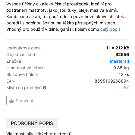
Vysoce účinný alkalický čisticí prostředek, ideální pro
odstranění mastnoty, jako jsou tuky, oleje, maziva a šmír.
Kombinace alkálií, rozpouštědel a povrchově aktivních látek si
poradí i s odolnou špínou na těžko přístupných místech.
Vhodný pro použití v dílně, garáži, kolem domu
celý popis
Jednotková cena
1 l = 212 Kč
Objednací kód
92556
Značka
Mastersil
Hmotnost vč. obalu
0.85 kg
Skladové balení
12 ks
EAN
8595169268894
A7
Místo na prodejně
Porovnat
PODROBNÝ POPIS
Vlastnosti alkalických prostředků: