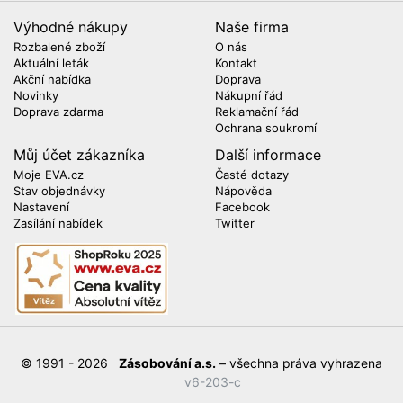
Výhodné nákupy
Naše firma
Rozbalené zboží
O nás
Aktuální leták
Kontakt
Akční nabídka
Doprava
Novinky
Nákupní řád
Doprava zdarma
Reklamační řád
Ochrana soukromí
Můj účet zákazníka
Další informace
Moje EVA.cz
Časté dotazy
Stav objednávky
Nápověda
Nastavení
Facebook
Zasílání nabídek
Twitter
© 1991 - 2026
Zásobování a.s.
– všechna práva vyhrazena
v6-203-c