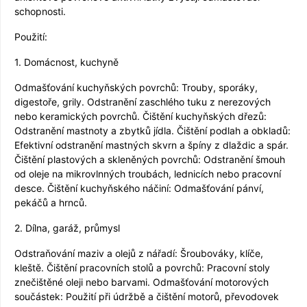
schopnosti.
Použití:
1. Domácnost, kuchyně
Odmašťování kuchyňských povrchů: Trouby, sporáky,
digestoře, grily. Odstranění zaschlého tuku z nerezových
nebo keramických povrchů. Čištění kuchyňských dřezů:
Odstranění mastnoty a zbytků jídla. Čištění podlah a obkladů:
Efektivní odstranění mastných skvrn a špíny z dlaždic a spár.
Čištění plastových a skleněných povrchů: Odstranění šmouh
od oleje na mikrovlnných troubách, lednicích nebo pracovní
desce. Čištění kuchyňského náčiní: Odmašťování pánví,
pekáčů a hrnců.
2. Dílna, garáž, průmysl
Odstraňování maziv a olejů z nářadí: Šroubováky, klíče,
kleště. Čištění pracovních stolů a povrchů: Pracovní stoly
znečištěné oleji nebo barvami. Odmašťování motorových
součástek: Použití při údržbě a čištění motorů, převodovek