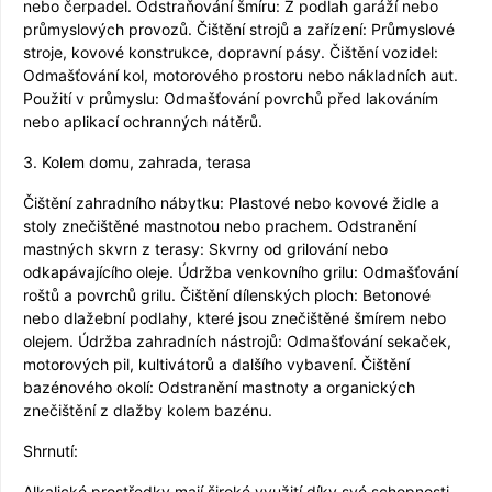
nebo čerpadel. Odstraňování šmíru: Z podlah garáží nebo
průmyslových provozů. Čištění strojů a zařízení: Průmyslové
stroje, kovové konstrukce, dopravní pásy. Čištění vozidel:
Odmašťování kol, motorového prostoru nebo nákladních aut.
Použití v průmyslu: Odmašťování povrchů před lakováním
nebo aplikací ochranných nátěrů.
3. Kolem domu, zahrada, terasa
Čištění zahradního nábytku: Plastové nebo kovové židle a
stoly znečištěné mastnotou nebo prachem. Odstranění
mastných skvrn z terasy: Skvrny od grilování nebo
odkapávajícího oleje. Údržba venkovního grilu: Odmašťování
roštů a povrchů grilu. Čištění dílenských ploch: Betonové
nebo dlažební podlahy, které jsou znečištěné šmírem nebo
olejem. Údržba zahradních nástrojů: Odmašťování sekaček,
motorových pil, kultivátorů a dalšího vybavení. Čištění
bazénového okolí: Odstranění mastnoty a organických
znečištění z dlažby kolem bazénu.
Shrnutí:
Alkalické prostředky mají široké využití díky své schopnosti