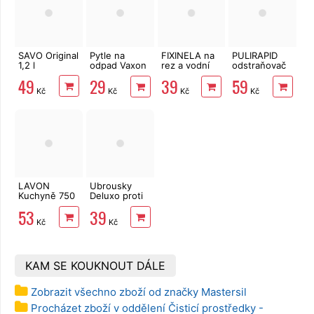
SAVO Original
Pytle na
FIXINELA na
PULIRAPID
1,2 l
odpad Vaxon
rez a vodní
odstraňovač
60l, 20ks,
kámen 500
vodního
49
29
39
59
13µm, vázací,
ml
kamene
Kč
Kč
Kč
Kč
fialové,
koupelna+kuchyn
levandule
500 ml
LAVON
Ubrousky
Kuchyně 750
Deluxo proti
ml
zabarvení
53
39
prádla 20 ks
Kč
Kč
KAM SE KOUKNOUT DÁLE
Zobrazit všechno zboží od značky Mastersil
Procházet zboží v oddělení Čisticí prostředky -