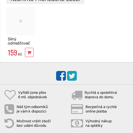
Silný
odmašťovač
750ml
159
Mastersil
Kč
mastné
povrchy
Vyřídili jsme přes
Rychlá a spolehlivá
6 mil. objednávek
doprava do domu
Náš tým odborníků
Bezpečná a rychlá
je vám k dispozici
online platba
Možnost vrátit zboží
Výhodný nákup
bez udání důvodu
na splátky