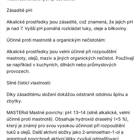
Zásadité pH:
Alkalické prostředky jsou zásadité, což znamená, že jejich pH
je nad 7. Vyšší pH pomáhá rozkládat tuky, oleje a bílkoviny.
Účinné proti mastnotě a organickým nečistotám:
Alkalické prostředky jsou velmi účinné při rozpouštění
mastnoty, olejů, maziv a jiných organických nečistot. Používají
se například v kuchyních, dílnách nebo průmyslových
provozech.
Silné čisticí vlastnosti:
Díky zásaditému složení dokážou odstranit odolnou špínu a
zbytky.
MASTERsil Mastné povrchy: pH: 13–14 (silně alkalické, velmi
účinné proti mastnotě). Obsahuje hydroxid draselný (<5 %),
který je známý pro svou vysokou účinnost při rozpouštění
tuků a olejů. Další aktivní složky jako 2-aminoethan-1-ol a
aniontové povrchově aktivní látky zvyšují odmašťovací