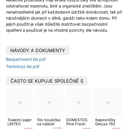
odstraňovat mastnotu, šmír a organické znečištění. Jsou
nenahraditelné jak při každodenní údržbě domácnosti, tak při
náročnějších úkonech v dílně, garáži nebo kolem domu. Při
jejich použití je však důležité dodržovat bezpečnostní
opatření a používat je na vhodné povrchy dle návodu.
NÁVODY A DOKUMENTY
Bezpečnostní list.pdf
Technický list.pdf
ČASTO SE KUPUJE SPOLEČNĚ S
Toaletní papír
10x houbička
DOMESTOS
Kapesníčky
LINTEO
na nádobí
Pine Fresh
Deluxo 150
3vrstvý 16
750 ml
ks 3vrstvé v