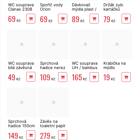
WC souprava
Spořič vody
Dávkovač
Držák zub.
Clanax 2308
Orion
mýdla plast /
kartáčků
chromovaný
bambus
plast /
69
69
89
79
WHITNEY
bambus
Kč
Kč
Kč
Kč
0,33 l
WHITNEY
WC souprava
Sprchová
WC souprava
Krabička na
bílá závěsná
hadice nerez
UH / bambus
mýdlo
150 cm,
WHITNEY
cestovní
49
109
165
19
Viking
Kč
Kč
Kč
Kč
Sprchová
Závěs na
hadice 150cm
toaletní papír
otočná,
Freshhh
149
279
nerez,
Kč
Kč
Freshhh