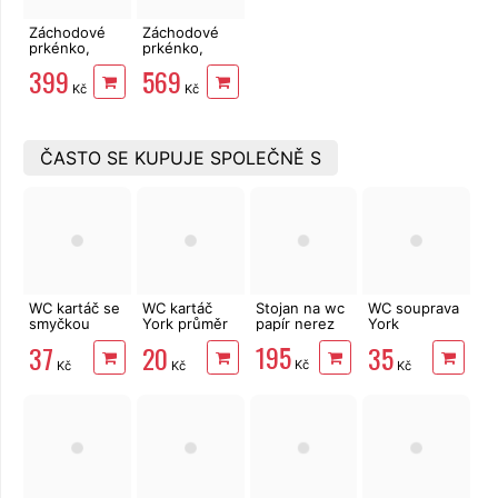
Záchodové
Záchodové
prkénko,
prkénko,
pomalé
pomalé
399
569
samosklápění,
samosklápění,
Kč
Kč
soft close, PP
soft close,
PVC
ČASTO SE KUPUJE SPOLEČNĚ S
WC kartáč se
WC kartáč
Stojan na wc
WC souprava
smyčkou
York průměr
papír nerez
York
York 75 mm
80 mm
MODERN
195
37
20
35
šedá
Kč
Kč
Kč
Kč