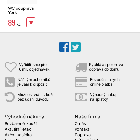
WC souprava
York
BACTERIA
89
STOP
Kč
Vyřídili jsme přes
Rychlá a spolehlivá
6 mil. objednávek
doprava do domu
Náš tým odborníků
Bezpečná a rychlá
je vám k dispozici
online platba
Možnost vrátit zboží
Výhodný nákup
bez udání důvodu
na splátky
Výhodné nákupy
Naše firma
Rozbalené zboží
O nás
Aktuální leták
Kontakt
Akční nabídka
Doprava