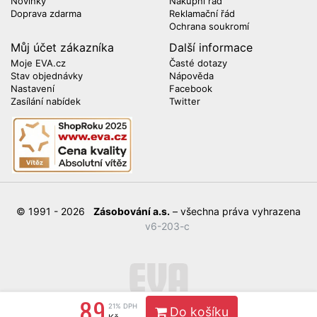
Novinky
Nákupní řád
Doprava zdarma
Reklamační řád
Ochrana soukromí
Můj účet zákazníka
Další informace
Moje EVA.cz
Časté dotazy
Stav objednávky
Nápověda
Nastavení
Facebook
Zasílání nabídek
Twitter
© 1991 - 2026
Zásobování a.s.
– všechna práva vyhrazena
v6-203-c
89
21% DPH
Do košíku