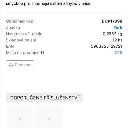
smyčkou pro snadnější čištění záhybů v míse.
Objednací kód
DOP17996
Značka
York
Hmotnost vč. obalu
0.2852 kg
Skladové balení
12 ks
EAN
5903355129721
G16
Místo na prodejně
Porovnat
DOPORUČENÉ PŘÍSLUŠENSTVÍ