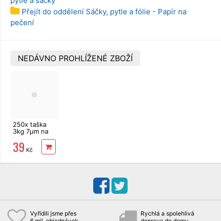
pytle a sáčky
Přejít do oddělení Sáčky, pytle a fólie - Papír na
pečení
NEDÁVNO PROHLÍŽENÉ ZBOŽÍ
250x taška
3kg 7µm na
roli 22+11x39
39
cm
Kč
Vyřídili jsme přes
Rychlá a spolehlivá
6 mil. objednávek
doprava do domu