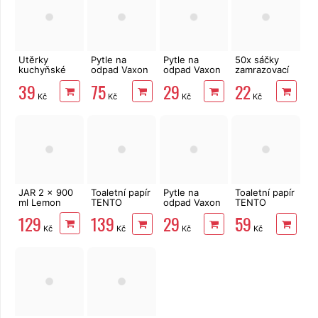
Utěrky
Pytle na
Pytle na
50x sáčky
kuchyňské
odpad Vaxon
odpad Vaxon
zamrazovací
Big Soft
60l, 50ks,
60l, 20ks,
s popisem 20
39
75
29
22
Clean
15µm, s uchy,
13µm, vázací,
x 30 cm,
Kč
Kč
Kč
Kč
2vrstvé, 4
modré
fialové,
15µm
role, 41 m
levandule
JAR 2 x 900
Toaletní papír
Pytle na
Toaletní papír
ml Lemon
TENTO
odpad Vaxon
TENTO
Family
60l, 20ks,
Forest
129
139
29
59
Delicate
15µm, s uchy,
3vrstvý 8 rolí,
Kč
Kč
Kč
Kč
3vrstvý 24
fialové
144 m
rolí, 337 m