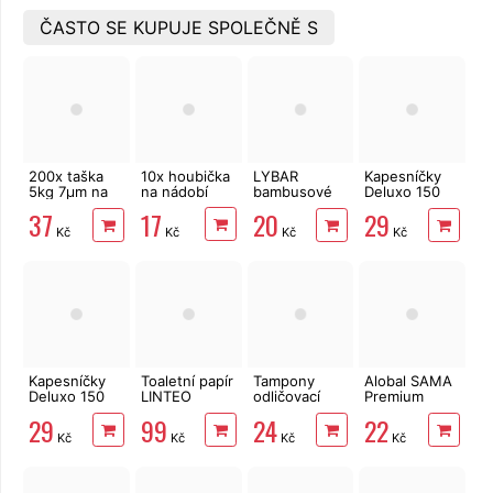
ČASTO SE KUPUJE SPOLEČNĚ S
200x taška
10x houbička
LYBAR
Kapesníčky
5kg 7µm na
na nádobí
bambusové
Deluxo 150
roli 22+11x45
vatové
ks 3vrstvé v
17
37
20
29
cm
tyčinky 200
krabičce,
Kč
Kč
Kč
Kč
ks
šedé květy
Kapesníčky
Toaletní papír
Tampony
Alobal SAMA
Deluxo 150
LINTEO
odličovací
Premium
ks 3vrstvé v
3vrstvý 16
LINTEO 120
10m, 9µm
29
99
24
22
krabičce,
rolí, 240 m
ks
Kč
Kč
Kč
Kč
zvířátka