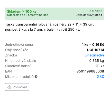
Skladem > 100 ks
8.8. 18:33
Odesíláme do 1 pracovního dne
Cena dopravy
39 Kč
Taška transparentní rolovaná, rozměry 22 + 11 x 39 cm,
nosnost 3 kg, síla 7 µm, v balení (v roli) 250 ks.
Jednotková cena
1 ks = 0,16 Kč
Objednací kód
DOP19714
Značka
Jiné značky
Hmotnost vč. obalu
0.335 kg
Skladové balení
20 ks
EAN
8591199685038
G30
Místo na prodejně
Porovnat