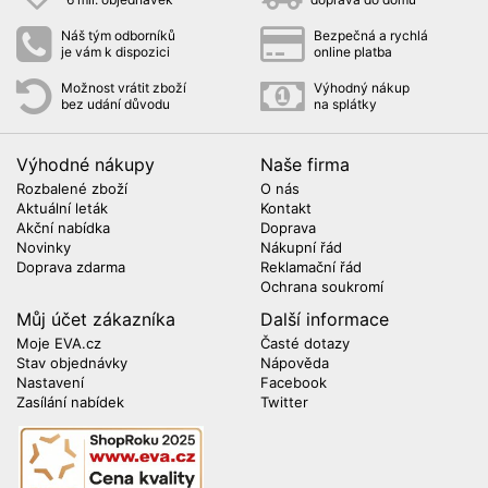
Náš tým odborníků
Bezpečná a rychlá
je vám k dispozici
online platba
Možnost vrátit zboží
Výhodný nákup
bez udání důvodu
na splátky
Výhodné nákupy
Naše firma
Rozbalené zboží
O nás
Aktuální leták
Kontakt
Akční nabídka
Doprava
Novinky
Nákupní řád
Doprava zdarma
Reklamační řád
Ochrana soukromí
Můj účet zákazníka
Další informace
Moje EVA.cz
Časté dotazy
Stav objednávky
Nápověda
Nastavení
Facebook
Zasílání nabídek
Twitter