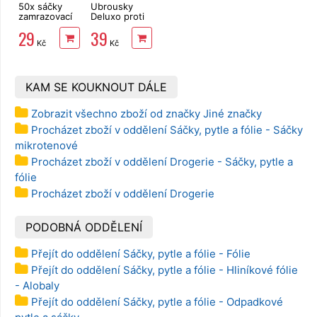
50x sáčky
Ubrousky
zamrazovací
Deluxo proti
s popisem 25
zabarvení
29
39
x 35 cm,
prádla 20 ks
Kč
Kč
15µm
KAM SE KOUKNOUT DÁLE
Zobrazit všechno zboží od značky Jiné značky
Procházet zboží v oddělení Sáčky, pytle a fólie - Sáčky
mikrotenové
Procházet zboží v oddělení Drogerie - Sáčky, pytle a
fólie
Procházet zboží v oddělení Drogerie
PODOBNÁ ODDĚLENÍ
Přejít do oddělení Sáčky, pytle a fólie - Fólie
Přejít do oddělení Sáčky, pytle a fólie - Hliníkové fólie
- Alobaly
Přejít do oddělení Sáčky, pytle a fólie - Odpadkové