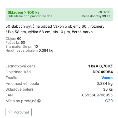
Skladem > 100 ks
7.8. 12:15
Odesíláme do 1 pracovního dne
Cena dopravy
39 Kč
50 slabých pytlů na odpad Vaxon o objemu 60 l, rozměry:
šířka 58 cm, výška 68 cm, síla 10 µm, černá barva
Objem
60 l
Počet ks
50
Síla materiálu µm
10
Hmotnost s obalem
0,384 kg
Jednotková cena
1 ks = 0,78 Kč
Objednací kód
DRO49054
Značka
Vaxon
Hmotnost vč. obalu
0.384 kg
Skladové balení
30 ks
EAN
8595609706955
G29
Místo na prodejně
Porovnat