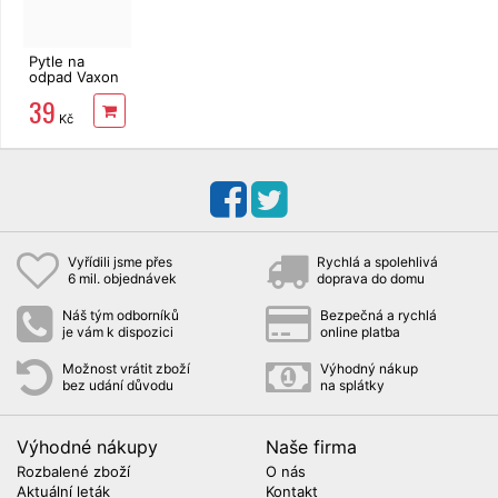
Pytle na
odpad Vaxon
60l, 50ks,
39
10µm, černé
Kč
Vyřídili jsme přes
Rychlá a spolehlivá
6 mil. objednávek
doprava do domu
Náš tým odborníků
Bezpečná a rychlá
je vám k dispozici
online platba
Možnost vrátit zboží
Výhodný nákup
bez udání důvodu
na splátky
Výhodné nákupy
Naše firma
Rozbalené zboží
O nás
Aktuální leták
Kontakt