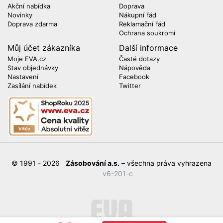
Akční nabídka
Doprava
Novinky
Nákupní řád
Doprava zdarma
Reklamační řád
Ochrana soukromí
Můj účet zákazníka
Další informace
Moje EVA.cz
Časté dotazy
Stav objednávky
Nápověda
Nastavení
Facebook
Zasílání nabídek
Twitter
© 1991 - 2026
Zásobování a.s.
– všechna práva vyhrazena
v6-201-c