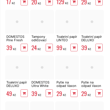
17
129
20
29
tyčinky 200
krabičce,
Kč
Kč
Kč
Kč
ks
šedé květy
DOMESTOS
Tampony
Toaletní papír
Toaletní papír
Pine Fresh
odličovací
LINTEO
DELUXO
750 ml
LINTEO 120
3vrstvý 16
2vrstvý 8 rolí,
39
24
99
39
ks
rolí, 240 m
158 m
Kč
Kč
Kč
Kč
Toaletní papír
DOMESTOS
Pytle na
Pytle na
DELUXO
Ultra White
odpad Vaxon
odpad Vaxon
3vrstvý 8 rolí,
750 ml
60l, 20ks,
60l, 20ks,
49
39
29
29
132 m
15µm, s uchy,
13µm, vázací,
Kč
Kč
Kč
Kč
fialové
fialové,
levandule