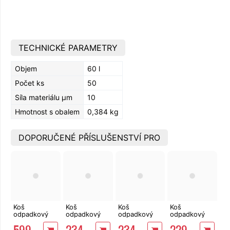
TECHNICKÉ PARAMETRY
Objem
60 l
Počet ks
50
Síla materiálu µm
10
Hmotnost s obalem
0,384 kg
DOPORUČENÉ PŘÍSLUŠENSTVÍ PRO
Koš
Koš
Koš
Koš
odpadkový
odpadkový
odpadkový
odpadkový
KIS Chic Bin L
Curver
Curver
COMPACTA Q
599
234
234
229
45l
FLIPBIN 25l
FLIPBIN 25l
popelavý se