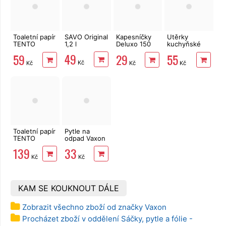
Toaletní papír
SAVO Original
Kapesníčky
Utěrky
TENTO
1,2 l
Deluxo 150
kuchyňské
Forest
ks 3vrstvé v
TENTO Extra
49
59
29
55
3vrstvý 8 rolí,
krabičce,
Strong
Kč
Kč
Kč
Kč
144 m
zvířátka
3vrstvé, 2
role, 34 m
Toaletní papír
Pytle na
TENTO
odpad Vaxon
Family
pevné 60l,
139
33
Delicate
20ks, 19µm,
Kč
Kč
3vrstvý 24
černé
rolí, 337 m
KAM SE KOUKNOUT DÁLE
Zobrazit všechno zboží od značky Vaxon
Procházet zboží v oddělení Sáčky, pytle a fólie -