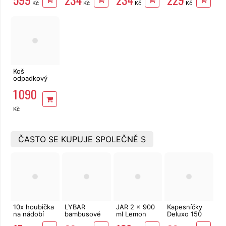
Kč
Kč
Kč
Kč
šedý/černý
šedý 02171-
světle šedým
686
víkem 25l
Koš
odpadkový
HiMAXX
1 090
senzorový
Premium 30L
bezdotykový
Kč
ČASTO SE KUPUJE SPOLEČNĚ S
10x houbička
LYBAR
JAR 2 x 900
Kapesníčky
na nádobí
bambusové
ml Lemon
Deluxo 150
vatové
ks 3vrstvé v