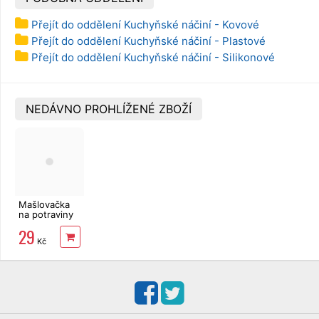
Přejít do oddělení Kuchyňské náčiní - Kovové
Přejít do oddělení Kuchyňské náčiní - Plastové
Přejít do oddělení Kuchyňské náčiní - Silikonové
NEDÁVNO PROHLÍŽENÉ ZBOŽÍ
Mašlovačka
na potraviny
pletená
29
střední 16,5
Kč
cm