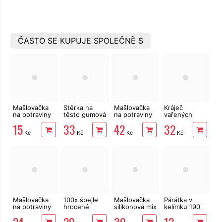
ČASTO SE KUPUJE SPOLEČNĚ S
Mašlovačka
Stěrka na
Mašlovačka
Kráječ
na potraviny
těsto gumová
na potraviny
vařených
LUX plochá
25x5 cm
pletená
brambor
15
33
42
32
střední 21 cm
struna
Kč
Kč
Kč
Kč
Mašlovačka
100x špejle
Mašlovačka
Párátka v
na potraviny
hrocené
silikonová mix
kelímku 190
kulatá
dřevěné
barev 22 cm
ks
24
29
39
12