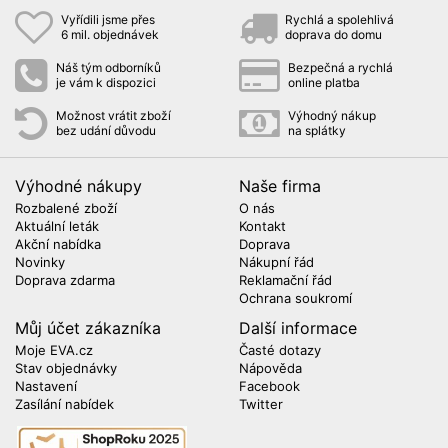
Vyřídili jsme přes
Rychlá a spolehlivá
6 mil. objednávek
doprava do domu
Náš tým odborníků
Bezpečná a rychlá
je vám k dispozici
online platba
Možnost vrátit zboží
Výhodný nákup
bez udání důvodu
na splátky
Výhodné nákupy
Naše firma
Rozbalené zboží
O nás
Aktuální leták
Kontakt
Akční nabídka
Doprava
Novinky
Nákupní řád
Doprava zdarma
Reklamační řád
Ochrana soukromí
Můj účet zákazníka
Další informace
Moje EVA.cz
Časté dotazy
Stav objednávky
Nápověda
Nastavení
Facebook
Zasílání nabídek
Twitter