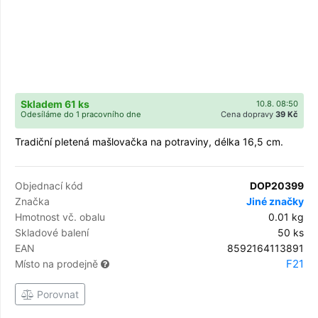
Skladem 61 ks
10.8. 08:50
Odesíláme do 1 pracovního dne
Cena dopravy
39 Kč
Tradiční pletená mašlovačka na potraviny, délka 16,5 cm.
Objednací kód
DOP20399
Značka
Jiné značky
Hmotnost vč. obalu
0.01 kg
Skladové balení
50 ks
EAN
8592164113891
F21
Místo na prodejně
Porovnat