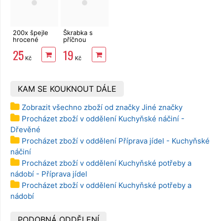
200x špejle
Škrabka s
hrocené
příčnou
bambusové
čepelí rovné
25
19
20cm
ostří
Kč
Kč
KAM SE KOUKNOUT DÁLE
Zobrazit všechno zboží od značky Jiné značky
Procházet zboží v oddělení Kuchyňské náčiní -
Dřevěné
Procházet zboží v oddělení Příprava jídel - Kuchyňské
náčiní
Procházet zboží v oddělení Kuchyňské potřeby a
nádobí - Příprava jídel
Procházet zboží v oddělení Kuchyňské potřeby a
nádobí
PODOBNÁ ODDĚLENÍ