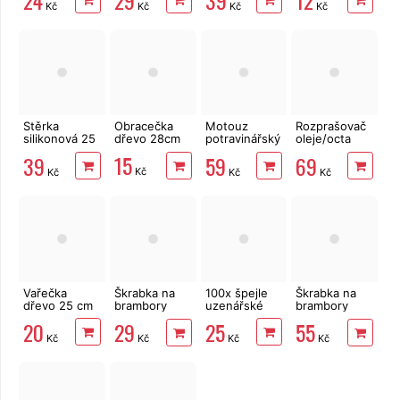
Kč
Kč
Kč
Kč
Stěrka
Obracečka
Motouz
Rozprašovač
silikonová 25
dřevo 28cm
potravinářský
oleje/octa
cm
voskovaná
Professor
15
39
59
69
bavlna,
470 ml 2v1
Kč
Kč
Kč
Kč
285m, 100g
zelený
Vařečka
Škrabka na
100x špejle
Škrabka na
dřevo 25 cm
brambory
uzenářské
brambory
UH/nerez
Banquet
20
25
29
55
pravá
Akcent
Kč
Kč
Kč
Kč