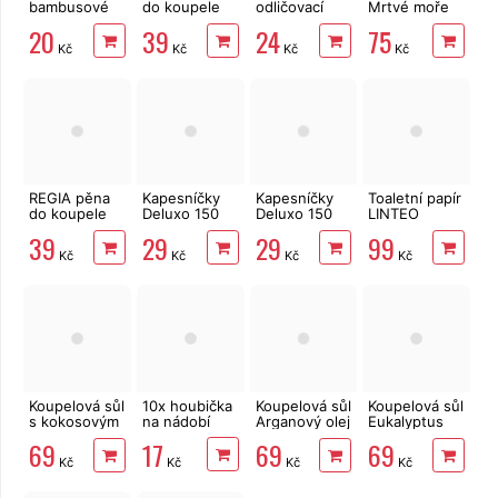
bambusové
do koupele
odličovací
Mrtvé moře
vatové
Lavender&Ylang-
LINTEO 120
900 g
20
39
24
75
tyčinky 200
Ylang 1 l
ks
Kč
Kč
Kč
Kč
ks
REGIA pěna
Kapesníčky
Kapesníčky
Toaletní papír
do koupele
Deluxo 150
Deluxo 150
LINTEO
Grapefruit&Mint
ks 3vrstvé v
ks 3vrstvé v
3vrstvý 16
39
29
29
99
1 l
krabičce,
krabičce,
rolí, 240 m
Kč
Kč
Kč
Kč
šedé květy
zvířátka
Koupelová sůl
10x houbička
Koupelová sůl
Koupelová sůl
s kokosovým
na nádobí
Arganový olej
Eukalyptus
olejem 900 g
900 g
900 g
17
69
69
69
Kč
Kč
Kč
Kč