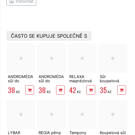
Porovnat
ČASTO SE KUPUJE SPOLEČNĚ S
ANDROMÉDA
ANDROMÉDA
RELAXA
Sůl
sůl do
sůl do
magnéziová
koupelová
koupele
koupele
živá sůl do
jodovaná
38
38
42
35
eukalyptus 1
levandule 1
koupele 500
Prešovská
Kč
Kč
Kč
Kč
kg
kg
g
Relaxa 1 kg
LYBAR
REGIA pěna
Tampony
Koupelová sůl