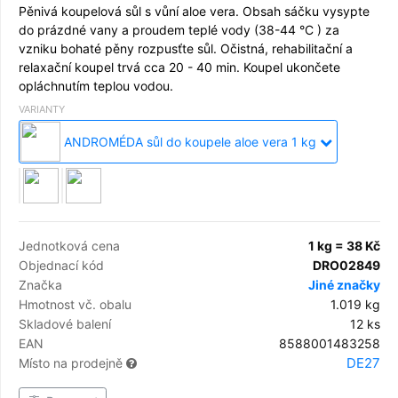
Pěnivá koupelová sůl s vůní aloe vera. Obsah sáčku vysypte
do prázdné vany a proudem teplé vody (38-44 °C ) za
vzniku bohaté pěny rozpusťte sůl. Očistná, rehabilitační a
relaxační koupel trvá cca 20 - 40 min. Koupel ukončete
opláchnutím teplou vodou.
VARIANTY
ANDROMÉDA sůl do koupele aloe vera 1 kg
Jednotková cena
1 kg = 38 Kč
Objednací kód
DRO02849
Značka
Jiné značky
Hmotnost vč. obalu
1.019 kg
Skladové balení
12 ks
EAN
8588001483258
DE27
Místo na prodejně