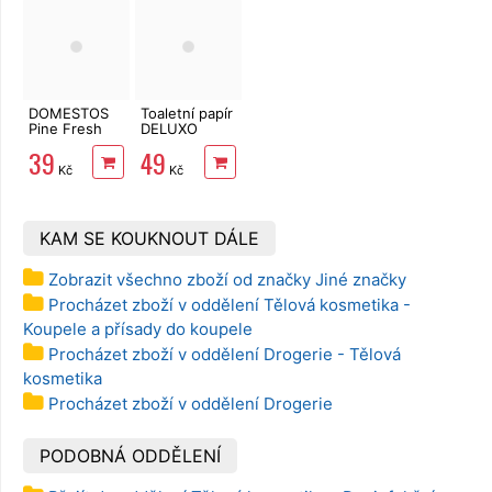
DOMESTOS
Toaletní papír
Pine Fresh
DELUXO
750 ml
3vrstvý 8 rolí,
39
49
132 m
Kč
Kč
KAM SE KOUKNOUT DÁLE
Zobrazit všechno zboží od značky Jiné značky
Procházet zboží v oddělení Tělová kosmetika -
Koupele a přísady do koupele
Procházet zboží v oddělení Drogerie - Tělová
kosmetika
Procházet zboží v oddělení Drogerie
PODOBNÁ ODDĚLENÍ