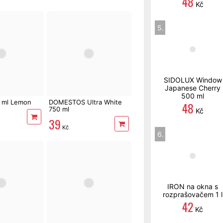
48
Kč
5.
SIDOLUX Window
Japanese Cherry
500 ml
 ml Lemon
DOMESTOS Ultra White
48
750 ml
Kč
39
Kč
6.
IRON na okna s
rozprašovačem 1 l
42
Kč