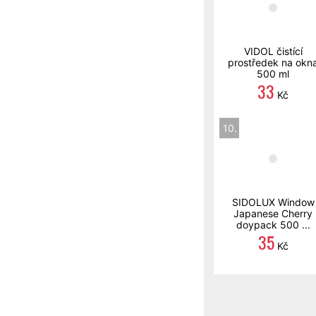
VIDOL čistící
prostředek na okn
500 ml
33
Kč
10.
SIDOLUX Window
Japanese Cherry
doypack 500 ...
35
Kč