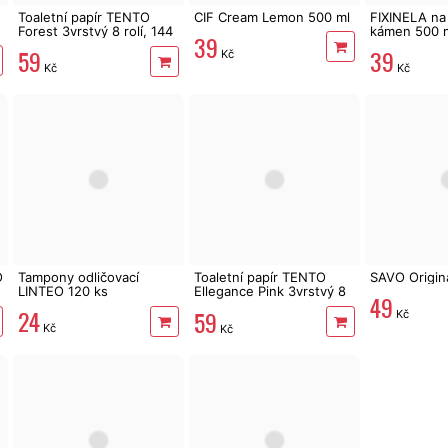
Toaletní papír TENTO
CIF Cream Lemon 500 ml
FIXINELA na 
Forest 3vrstvý 8 rolí, 144
kámen 500 
39
m
39
59
Kč
Kč
Kč
O
Tampony odličovací
Toaletní papír TENTO
SAVO Original
LINTEO 120 ks
Ellegance Pink 3vrstvý 8
49
rolí, 144 m
24
59
Kč
Kč
Kč