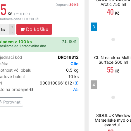
55
Arctic 750 ml
Doprava
39 Kč
40
Kč
Kč
s 21% DPH
notková cena 1 l = 110 Kč
+
3.
Do košíku
ks
-
kladem > 100 ks
7.8. 10:41
esíláme do 1 pracovního dne
jednací kód
DRO19312
CLIN na okna Multi
Surface 500 ml
ačka
Clin
55
otnost vč. obalu
0.5 kg
Kč
ladové balení
10 ks
N
9000100661812 (
3
)
4.
A5
sto na prodejně
Porovnat
SIDOLUX Window
Marseillské mýdlo 
levandul...