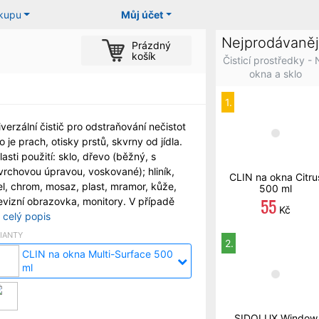
ákupu
Můj účet
Nejprodávaněj
Prázdný
košík
Čisticí prostředky -
okna a sklo
1.
verzální čistič pro odstraňování nečistot
o je prach, otisky prstů, skvrny od jídla.
asti použití: sklo, dřevo (běžný, s
vrchovou úpravou, voskované); hliník,
CLIN na okna Citru
el, chrom, mosaz, plast, mramor, kůže,
500 ml
55
evizní obrazovka, monitory. V případě
Kč
celý popis
IANTY
2.
CLIN na okna Multi-Surface 500
ml
SIDOLUX Window