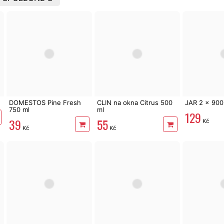
DOMESTOS Pine Fresh
CLIN na okna Citrus 500
JAR 2 x 900
750 ml
ml
129
39
55
Kč
Kč
Kč