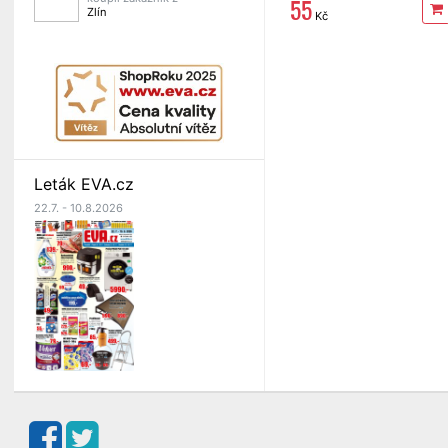
55
Zlín
Kč
Leták EVA.cz
22.7. - 10.8.2026