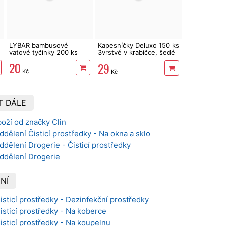
LYBAR bambusové
Kapesníčky Deluxo 150 ks
vatové tyčinky 200 ks
3vrstvé v krabičce, šedé
květy
20
29
Kč
Kč
T DÁLE
oží od značky Clin
ddělení Čisticí prostředky - Na okna a sklo
ddělení Drogerie - Čisticí prostředky
oddělení Drogerie
NÍ
Čisticí prostředky - Dezinfekční prostředky
Čisticí prostředky - Na koberce
Čisticí prostředky - Na koupelnu