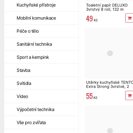
Kuchyňské přístroje
Toaletní papír DELUXO
3vrstvý 8 rolí, 132 m
49
Mobilní komunikace
Kč
Péče o tělo
Sanitární technika
Sport a kempink
Stavba
Utěrky kuchyňské TENT
Svítidla
Extra Strong 3vrstvé, 2
role, 34 m
55
Video
Kč
Výpočetní technika
Vše pro zvířata