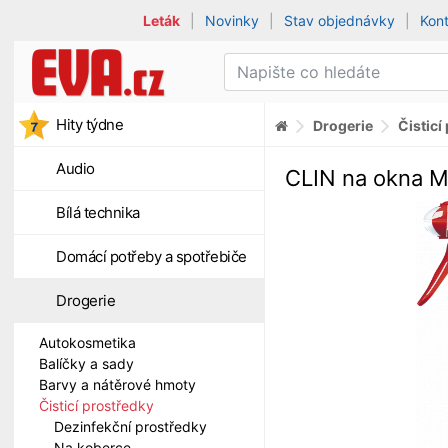
Leták
|
Novinky
|
Stav objednávky
|
Kon
Hity týdne
Drogerie
Čisticí
Audio
CLIN na okna M
Bílá technika
Domácí potřeby a spotřebiče
Drogerie
Autokosmetika
Balíčky a sady
Barvy a nátěrové hmoty
Čisticí prostředky
Dezinfekční prostředky
Na koberce