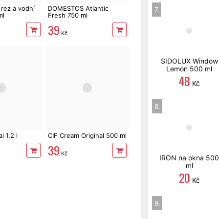
rez a vodní
DOMESTOS Atlantic
7.
ml
Fresh 750 ml
39
Kč
SIDOLUX Window
Lemon 500 ml
48
Kč
8.
 1,2 l
CIF Cream Original 500 ml
39
Kč
IRON na okna 500
ml
20
Kč
9.