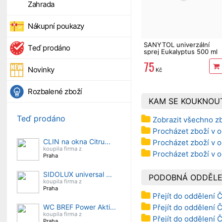
Zahrada
Nákupní poukazy
SANYTOL univerzální
Teď prodáno
sprej Eukalyptus 500 ml
75
Novinky
Kč
Rozbalené zboží
KAM SE KOUKNOU
Teď prodáno
Zobrazit všechno zb
Procházet zboží v o
CLIN na okna Citru...
Procházet zboží v o
koupila firma z
Procházet zboží v 
Praha
SIDOLUX universal ...
PODOBNÁ ODDĚLE
koupila firma z
Praha
Přejít do oddělení 
Přejít do oddělení 
WC BREF Power Akti...
koupila firma z
Přejít do oddělení 
Praha