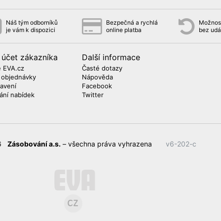
Náš tým odborníků
Bezpečná a rychlá
Možnost
je vám k dispozici
online platba
bez udá
 účet zákazníka
Další informace
 EVA.cz
Časté dotazy
 objednávky
Nápověda
avení
Facebook
lání nabídek
Twitter
26
Zásobování a.s.
– všechna práva vyhrazena
v6-202-c