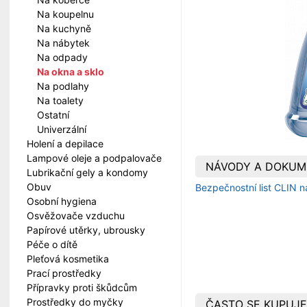
Na koupelnu
Na kuchyně
Na nábytek
Na odpady
Na okna a sklo
Na podlahy
Na toalety
Ostatní
Univerzální
Holení a depilace
Lampové oleje a podpalovače
NÁVODY A DOKUM
Lubrikační gely a kondomy
Obuv
Bezpečnostní list CLIN n
Osobní hygiena
Osvěžovače vzduchu
Papírové utěrky, ubrousky
Péče o dítě
Pleťová kosmetika
Prací prostředky
Přípravky proti škůdcům
Prostředky do myčky
ČASTO SE KUPUJE