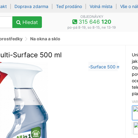
takt
|
Doprava zdarma
|
Teď prodáno
|
Volná místa
|
Vše o n
OBJEDNÁVKY
315 646
120
Hledat
po-pá 8-19, so 8-15, ne 13-19
 prostředky
Na okna a sklo
ulti-Surface 500 ml
Uni
jak
Obl
po
oc
tel
pla
VAR