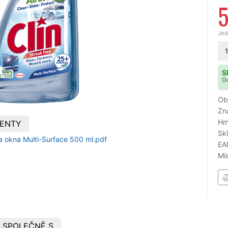
Jed
1
S
Od
Ob
Zn
Hm
ENTY
Sk
a okna Multi-Surface 500 ml.pdf
EA
Mí
 SPOLEČNĚ S