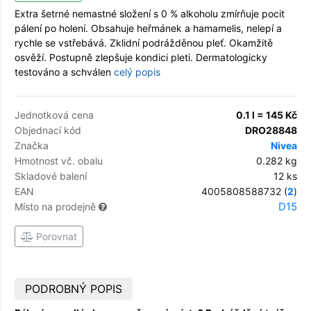
Extra šetrné nemastné složení s 0 % alkoholu zmírňuje pocit
pálení po holení. Obsahuje heřmánek a hamamelis, nelepí a
rychle se vstřebává. Zklidní podrážděnou pleť. Okamžitě
osvěží. Postupně zlepšuje kondici pleti. Dermatologicky
testováno a schválen
celý popis
Jednotková cena
0.1 l = 145 Kč
Objednací kód
DRO28848
Značka
Nivea
Hmotnost vč. obalu
0.282 kg
Skladové balení
12 ks
EAN
4005808588732 (
2
)
D15
Místo na prodejně
Porovnat
PODROBNÝ POPIS