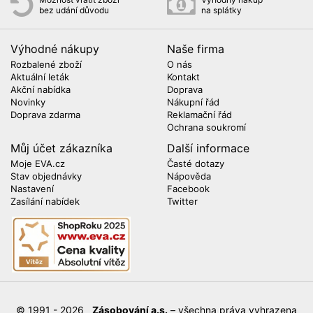
bez udání důvodu
na splátky
Výhodné nákupy
Naše firma
Rozbalené zboží
O nás
Aktuální leták
Kontakt
Akční nabídka
Doprava
Novinky
Nákupní řád
Doprava zdarma
Reklamační řád
Ochrana soukromí
Můj účet zákazníka
Další informace
Moje EVA.cz
Časté dotazy
Stav objednávky
Nápověda
Nastavení
Facebook
Zasílání nabídek
Twitter
© 1991 - 2026
Zásobování a.s.
– všechna práva vyhrazena