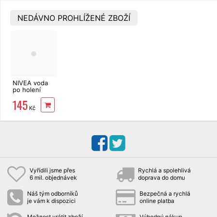
NEDÁVNO PROHLÍŽENÉ ZBOŽÍ
NIVEA voda
po holení
Sensitive 100
145
ml
Kč
Vyřídili jsme přes
Rychlá a spolehlivá
6 mil. objednávek
doprava do domu
Náš tým odborníků
Bezpečná a rychlá
je vám k dispozici
online platba
Možnost vrátit zboží
Výhodný nákup