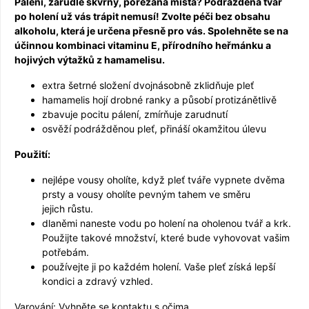
Pálení, zarudlé skvrny, pořezaná místa? Podrážděná tvář
po holení už vás trápit nemusí! Zvolte péči bez obsahu
alkoholu, která je určena přesně pro vás. Spolehněte se na
účinnou kombinaci vitaminu E, přírodního heřmánku a
hojivých výtažků z hamamelisu.
extra šetrné složení dvojnásobně zklidňuje pleť
hamamelis hojí drobné ranky a působí protizánětlivě
zbavuje pocitu pálení, zmírňuje zarudnutí
osvěží podrážděnou pleť, přináší okamžitou úlevu
Použití:
nejlépe vousy oholíte, když pleť tváře vypnete dvěma
prsty a vousy oholíte pevným tahem ve směru
jejich růstu.
dlaněmi naneste vodu po holení na oholenou tvář a krk.
Použijte takové množství, které bude vyhovovat vašim
potřebám.
používejte ji po každém holení. Vaše pleť získá lepší
kondici a zdravý vzhled.
Varování: Vyhněte se kontaktu s očima.