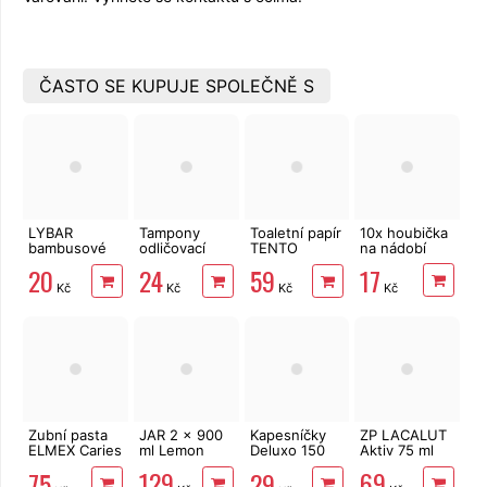
ČASTO SE KUPUJE SPOLEČNĚ S
LYBAR
Tampony
Toaletní papír
10x houbička
bambusové
odličovací
TENTO
na nádobí
vatové
LINTEO 120
Forest
17
20
24
59
tyčinky 200
ks
3vrstvý 8 rolí,
Kč
Kč
Kč
Kč
ks
144 m
Zubní pasta
JAR 2 x 900
Kapesníčky
ZP LACALUT
ELMEX Caries
ml Lemon
Deluxo 150
Aktiv 75 ml
Protection 75
ks 3vrstvé v
129
69
75
29
ml
krabičce,