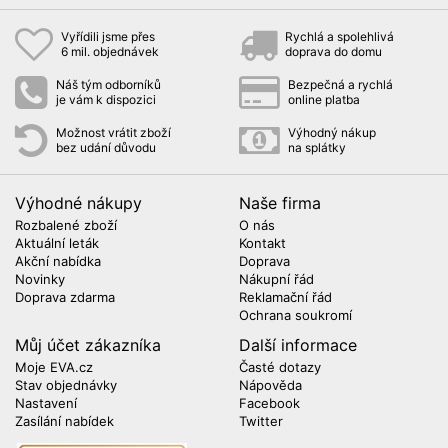
Vyřídili jsme přes
Rychlá a spolehlivá
6 mil. objednávek
doprava do domu
Náš tým odborníků
Bezpečná a rychlá
je vám k dispozici
online platba
Možnost vrátit zboží
Výhodný nákup
bez udání důvodu
na splátky
Výhodné nákupy
Naše firma
Rozbalené zboží
O nás
Aktuální leták
Kontakt
Akční nabídka
Doprava
Novinky
Nákupní řád
Doprava zdarma
Reklamační řád
Ochrana soukromí
Můj účet zákazníka
Další informace
Moje EVA.cz
Časté dotazy
Stav objednávky
Nápověda
Nastavení
Facebook
Zasílání nabídek
Twitter