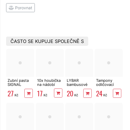
Porovnat
ČASTO SE KUPUJE SPOLEČNĚ S
Zubní pasta
10x houbička
LYBAR
Tampony
SIGNAL
na nádobí
bambusové
odličovací
Family Cavity
vatové
LINTEO 120
17
27
20
24
Protection 75
tyčinky 200
ks
Kč
Kč
Kč
Kč
ml
ks