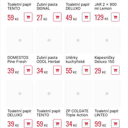
Toaletní papír
Zubní pasta
Toaletní papír
JAR 2 x 900
TENTO
SIGNAL
DELUXO
ml Lemon
Forest
Family Herbal
3vrstvý 8 rolí,
129
59
27
49
3vrstvý 8 rolí,
Fresh 75 ml
132 m
Kč
Kč
Kč
Kč
144 m
DOMESTOS
Zubní pasta
Utěrky
Kapesníčky
Pine Fresh
ODOL Herbal
kuchyňské
Deluxo 150
750 ml
75 ml
TENTO Extra
ks 3vrstvé v
39
34
55
29
Strong
krabičce,
Kč
Kč
Kč
Kč
3vrstvé, 2
šedé květy
role, 34 m
Toaletní papír
Toaletní papír
ZP COLGATE
Toaletní papír
DELUXO
TENTO
Triple Action
LINTEO
2vrstvý 8 rolí,
Ellegance
75 ml
3vrstvý 16
39
59
34
99
158 m
Pink 3vrstvý
rolí, 240 m
Kč
Kč
Kč
Kč
8 rolí, 144 m