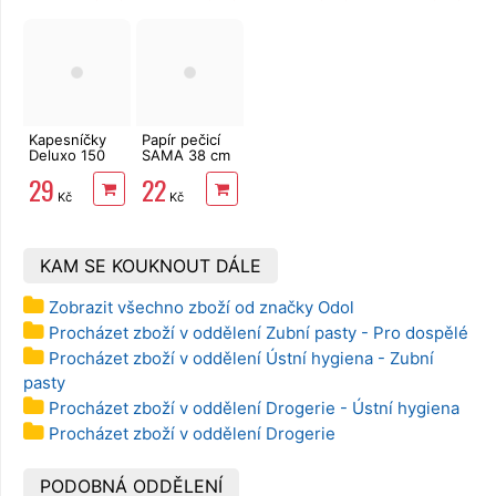
Kapesníčky
Papír pečicí
Deluxo 150
SAMA 38 cm
ks 3vrstvé v
x 8 m v boxu
29
22
krabičce,
Kč
Kč
zvířátka
KAM SE KOUKNOUT DÁLE
Zobrazit všechno zboží od značky Odol
Procházet zboží v oddělení Zubní pasty - Pro dospělé
Procházet zboží v oddělení Ústní hygiena - Zubní
pasty
Procházet zboží v oddělení Drogerie - Ústní hygiena
Procházet zboží v oddělení Drogerie
PODOBNÁ ODDĚLENÍ