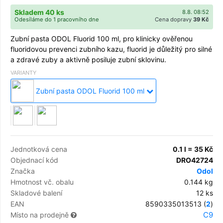
Skladem 40 ks
8.8. 08:52
Odesíláme do 1 pracovního dne
Cena dopravy
39 Kč
Zubní pasta ODOL Fluorid 100 ml, pro klinicky ověřenou
fluoridovou prevenci zubního kazu, fluorid je důležitý pro silné
a zdravé zuby a aktivně posiluje zubní sklovinu.
VARIANTY
Zubní pasta ODOL Fluorid 100 ml
Jednotková cena
0.1 l = 35 Kč
Objednací kód
DRO42724
Značka
Odol
Hmotnost vč. obalu
0.144 kg
Skladové balení
12 ks
EAN
8590335013513 (
2
)
C9
Místo na prodejně