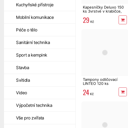
Kuchyňské přístroje
Kapesníčky Deluxo 150
ks 3vrstvé v krabičce,
šedé květy
Mobilní komunikace
29
Kč
Péče o tělo
Sanitární technika
Sport a kempink
Stavba
Tampony odličovací
Svítidla
LINTEO 120 ks
24
Video
Kč
Výpočetní technika
Vše pro zvířata