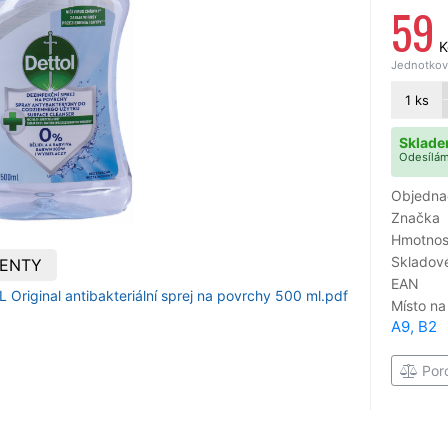
59
K
Jednotková
1
ks
Sklade
Odesílám
Objedna
Značka
Hmotnost
Skladové
ENTY
EAN
 Original antibakteriální sprej na povrchy 500 ml.pdf
Místo na
A9, B2
Por