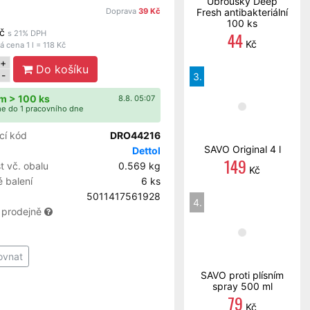
Ubrousky Deep
Doprava
39 Kč
Fresh antibakteriální
100 ks
č
44
s 21% DPH
Kč
 cena 1 l = 118 Kč
+
Do košíku
-
3.
m > 100 ks
8.8. 05:07
e do 1 pracovního dne
cí kód
DRO44216
SAVO Original 4 l
Dettol
149
 vč. obalu
0.569 kg
Kč
 balení
6 ks
5011417561928
4.
 prodejně
ovnat
SAVO proti plísním
spray 500 ml
79
Kč