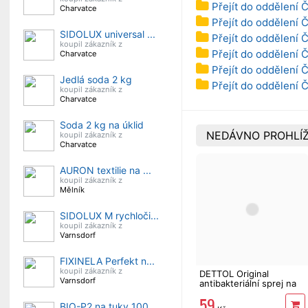
Přejít do oddělení Č
Charvatce
Přejít do oddělení 
SIDOLUX universal ...
Přejít do oddělení Č
koupil zákazník z
Přejít do oddělení Č
Charvatce
Přejít do oddělení Č
Jedlá soda 2 kg
Přejít do oddělení Č
koupil zákazník z
Charvatce
Soda 2 kg na úklid
NEDÁVNO PROHLÍŽ
koupil zákazník z
Charvatce
AURON textilie na ...
koupil zákazník z
Mělník
SIDOLUX M rychloči...
koupil zákazník z
Varnsdorf
FIXINELA Perfekt n...
koupil zákazník z
DETTOL Original
Varnsdorf
antibakteriální sprej na
povrchy 500 ml
59
BIO-P2 na tuky 100...