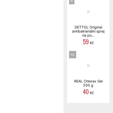
9.
DETTOL Original
antibakteriální sprej
na po...
59
Kč
10.
REAL Chlorax Gel
550 g
40
Kč