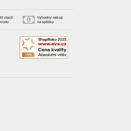
it zboží
Výhodný nákup
ůvodu
na splátky