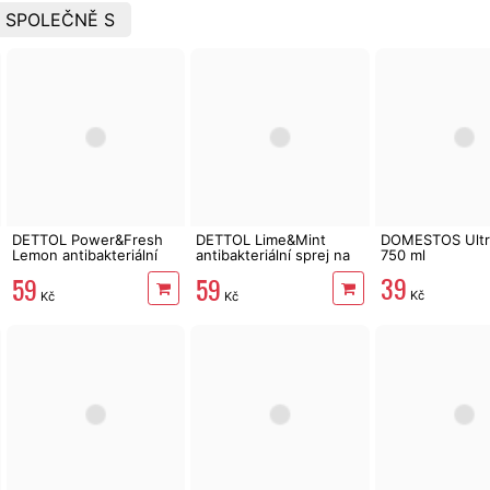
 SPOLEČNĚ S
DETTOL Power&Fresh
DETTOL Lime&Mint
DOMESTOS Ultr
Lemon antibakteriální
antibakteriální sprej na
750 ml
sprej na povrchy 500 ml
povrchy 500 ml
39
59
59
Kč
Kč
Kč