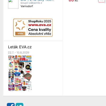
Kč
koupil zákazník z
Varnsdorf
Leták EVA.cz
22.7. - 10.8.2026