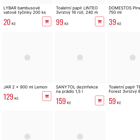
LYBAR bambusové
Toaletní papír LINTEO
DOMESTOS Pine
vatové tyčinky 200 ks
3vrstvý 16 rolí, 240 m
750 ml
20
99
39
Kč
Kč
Kč
JAR 2 x 900 ml Lemon
SANYTOL dezinfekce
Toaletní papír 
na prádlo 1,5 l
Forest 3vrstvý 8 
129
144 m
159
59
Kč
Kč
Kč