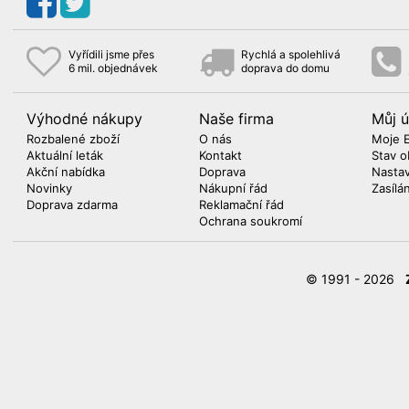
Vyřídili jsme přes
Rychlá a spolehlivá
6 mil. objednávek
doprava do domu
Výhodné nákupy
Naše firma
Můj ú
Rozbalené zboží
O nás
Moje 
Aktuální leták
Kontakt
Stav o
Akční nabídka
Doprava
Nasta
Novinky
Nákupní řád
Zasílá
Doprava zdarma
Reklamační řád
Ochrana soukromí
© 1991 - 2026