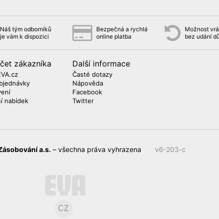
Náš tým odborníků
Bezpečná a rychlá
Možnost vrát
je vám k dispozici
online platba
bez udání d
čet zákazníka
Další informace
EVA.cz
Časté dotazy
bjednávky
Nápověda
vení
Facebook
ní nabídek
Twitter
Zásobování a.s.
– všechna práva vyhrazena
v6-203-c