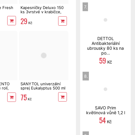
7.
 Fresh
Kapesníčky Deluxo 150
ks 3vrstvé v krabičce,
zvířátka
29
Kč
DETTOL
Antibakteriální
ubrousky 80 ks na
po...
59
Kč
8.
TENTO
SANYTOL univerzální
rolí,
sprej Eukalyptus 500 ml
75
Kč
SAVO Prim
květinová vůně 1,2 l
54
Kč