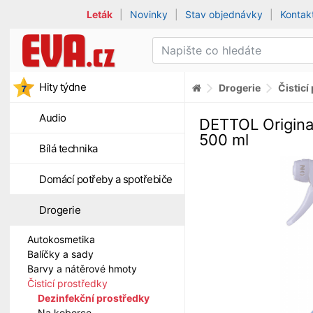
Leták
|
Novinky
|
Stav objednávky
|
Kontak
Hity týdne
Drogerie
Čisticí
Audio
DETTOL Original
500 ml
Bílá technika
Domácí potřeby a spotřebiče
Drogerie
Autokosmetika
Balíčky a sady
Barvy a nátěrové hmoty
Čisticí prostředky
Dezinfekční prostředky
Na koberce