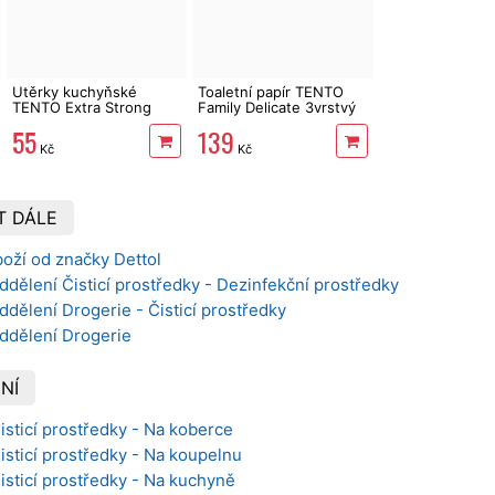
Utěrky kuchyňské
Toaletní papír TENTO
TENTO Extra Strong
Family Delicate 3vrstvý
3vrstvé, 2 role, 34 m
24 rolí, 337 m
55
139
Kč
Kč
T DÁLE
oží od značky Dettol
ddělení Čisticí prostředky - Dezinfekční prostředky
ddělení Drogerie - Čisticí prostředky
oddělení Drogerie
NÍ
Čisticí prostředky - Na koberce
Čisticí prostředky - Na koupelnu
Čisticí prostředky - Na kuchyně