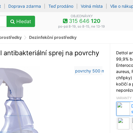
t
|
Doprava zdarma
|
Teď prodáno
|
Volná místa
|
Vše o náku
OBJEDNÁVKY
315 646
120
Hledat
po-pá 8-19, so 8-15, ne 13-19
 prostředky
Dezinfekční prostředky
 antibakteriální sprej na povrchy
Dettol an
99,9% bak
Enteroco
aureus, 
chřipky)
kočičí a
neporéz
VARIANTY