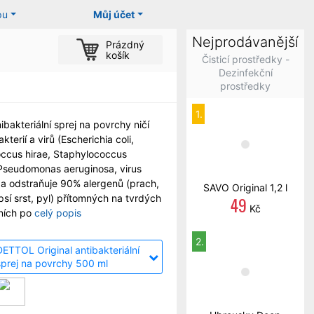
pu
Můj účet
Nejprodávanější
Prázdný
košík
Čisticí prostředky -
Dezinfekční
prostředky
1.
ibakteriální sprej na povrchy ničí
terií a virů (Escherichia coli,
ccus hirae, Staphylococcus
Pseudomonas aeruginosa, virus
 a odstraňuje 90% alergenů (prach,
SAVO Original 1,2 l
 psí srst, pyl) přítomných na tvrdých
49
Kč
ních po
celý popis
2.
DETTOL Original antibakteriální
sprej na povrchy 500 ml