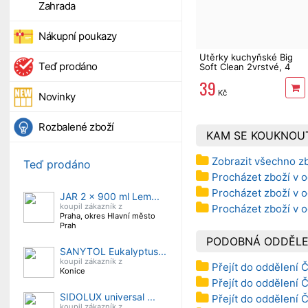
Zahrada
Nákupní poukazy
Utěrky kuchyňské Big
Teď prodáno
Soft Clean 2vrstvé, 4
role, 41 m
39
Kč
Novinky
Rozbalené zboží
KAM SE KOUKNOU
Zobrazit všechno zb
Teď prodáno
Procházet zboží v o
Procházet zboží v o
JAR 2 x 900 ml Lem...
koupil zákazník z
Procházet zboží v 
Praha, okres Hlavní město
Prah
PODOBNÁ ODDĚLE
SANYTOL Eukalyptus...
koupil zákazník z
Přejít do oddělení 
Konice
Přejít do oddělení 
SIDOLUX universal ...
Přejít do oddělení 
koupil zákazník z