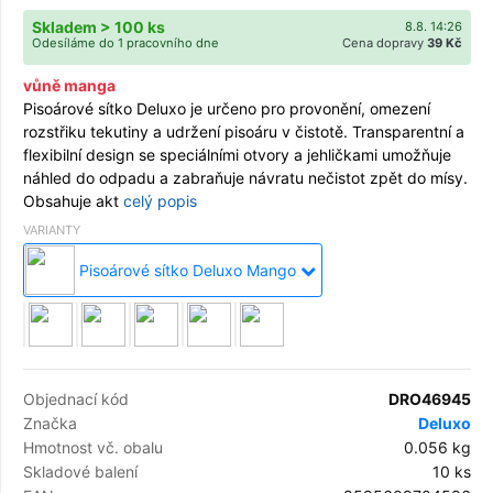
Skladem > 100 ks
8.8. 14:26
Odesíláme do 1 pracovního dne
Cena dopravy
39 Kč
vůně manga
Pisoárové sítko Deluxo je určeno pro provonění, omezení
rozstřiku tekutiny a udržení pisoáru v čistotě. Transparentní a
flexibilní design se speciálními otvory a jehličkami umožňuje
náhled do odpadu a zabraňuje návratu nečistot zpět do mísy.
Obsahuje akt
celý popis
VARIANTY
Pisoárové sítko Deluxo Mango
Objednací kód
DRO46945
Značka
Deluxo
Hmotnost vč. obalu
0.056 kg
Skladové balení
10 ks