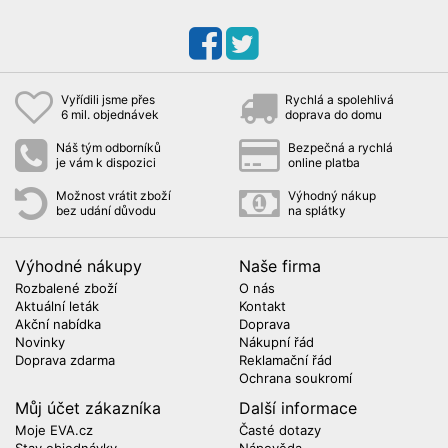
Vyřídili jsme přes
Rychlá a spolehlivá
6 mil. objednávek
doprava do domu
Náš tým odborníků
Bezpečná a rychlá
je vám k dispozici
online platba
Možnost vrátit zboží
Výhodný nákup
bez udání důvodu
na splátky
Výhodné nákupy
Naše firma
Rozbalené zboží
O nás
Aktuální leták
Kontakt
Akční nabídka
Doprava
Novinky
Nákupní řád
Doprava zdarma
Reklamační řád
Ochrana soukromí
Můj účet zákazníka
Další informace
Moje EVA.cz
Časté dotazy