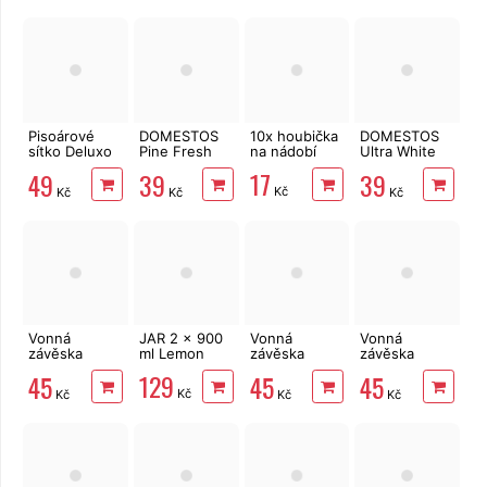
Pisoárové
DOMESTOS
10x houbička
DOMESTOS
sítko Deluxo
Pine Fresh
na nádobí
Ultra White
Cotton
750 ml
750 ml
17
49
39
39
Blossom
Kč
Kč
Kč
Kč
Vonná
JAR 2 x 900
Vonná
Vonná
závěska
ml Lemon
závěska
závěska
Deluxo Wave
Deluxo Wave
Deluxo Wave
129
45
45
45
Mango
Cucumber
Kiwi
Kč
Kč
Kč
Kč
Melon
Grapefruit