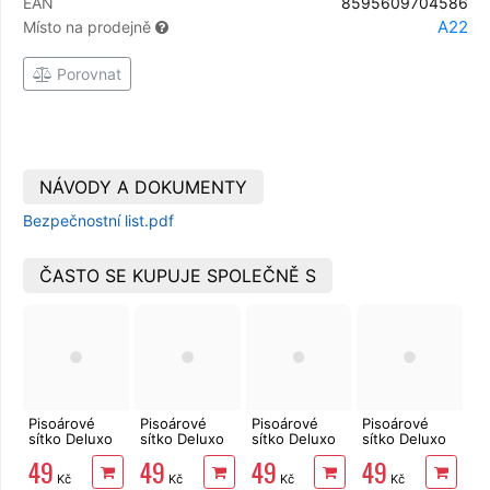
EAN
8595609704586
A22
Místo na prodejně
Porovnat
NÁVODY A DOKUMENTY
Bezpečnostní list.pdf
ČASTO SE KUPUJE SPOLEČNĚ S
Pisoárové
Pisoárové
Pisoárové
Pisoárové
sítko Deluxo
sítko Deluxo
sítko Deluxo
sítko Deluxo
Apple
Citrus
Blue
Lavender
49
49
49
49
Kč
Kč
Kč
Kč