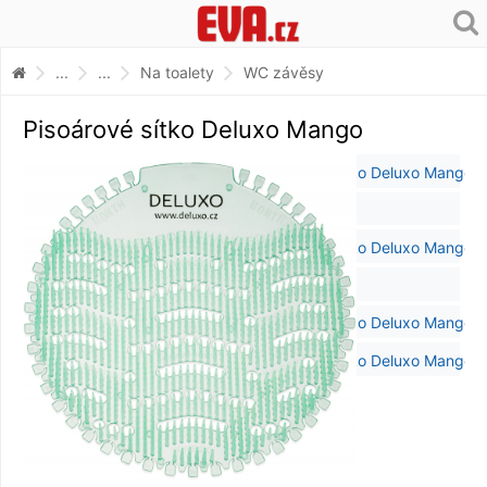
...
...
Na toalety
WC závěsy
Pisoárové sítko Deluxo Mango