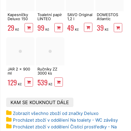
Kapesníčky
Toaletní papír
SAVO Original
DOMESTOS
Deluxo 150
LINTEO
1,2 l
Atlantic
ks 3vrstvé v
3vrstvý 16
Fresh 750 ml
49
29
99
39
krabičce,
rolí, 240 m
Kč
Kč
Kč
Kč
šedé květy
JAR 2 x 900
Ručníky ZZ
ml
3000 ks
Pomegranate
PrimaSoft
129
539
2vrstvé
Kč
Kč
celulóza
KAM SE KOUKNOUT DÁLE
Zobrazit všechno zboží od značky Deluxo
Procházet zboží v oddělení Na toalety - WC závěsy
Procházet zboží v oddělení Čisticí prostředky - Na