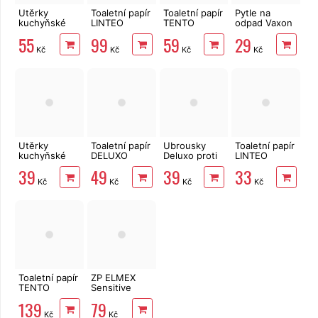
Utěrky
Toaletní papír
Toaletní papír
Pytle na
kuchyňské
LINTEO
TENTO
odpad Vaxon
TENTO Extra
3vrstvý 16
Ellegance
60l, 20ks,
55
99
59
29
Strong
rolí, 240 m
Pink 3vrstvý
13µm, vázací,
Kč
Kč
Kč
Kč
3vrstvé, 2
8 rolí, 144 m
fialové,
role, 34 m
levandule
Utěrky
Toaletní papír
Ubrousky
Toaletní papír
kuchyňské
DELUXO
Deluxo proti
LINTEO
Big Soft
3vrstvý 8 rolí,
zabarvení
Vlhčený 60
39
49
39
33
Clean
132 m
prádla 20 ks
ks s dubovou
Kč
Kč
Kč
Kč
2vrstvé, 4
kůrou
role, 41 m
Toaletní papír
ZP ELMEX
TENTO
Sensitive
Family
Whitening 75
139
79
Delicate
ml
Kč
Kč
3vrstvý 24