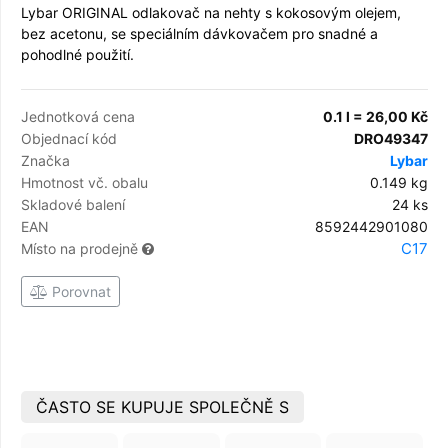
Lybar ORIGINAL odlakovač na nehty s kokosovým olejem,
bez acetonu, se speciálním dávkovačem pro snadné a
pohodlné použití.
Jednotková cena
0.1 l = 26,00 Kč
Objednací kód
DRO49347
Značka
Lybar
Hmotnost vč. obalu
0.149 kg
Skladové balení
24 ks
EAN
8592442901080
C17
Místo na prodejně
Porovnat
ČASTO SE KUPUJE SPOLEČNĚ S