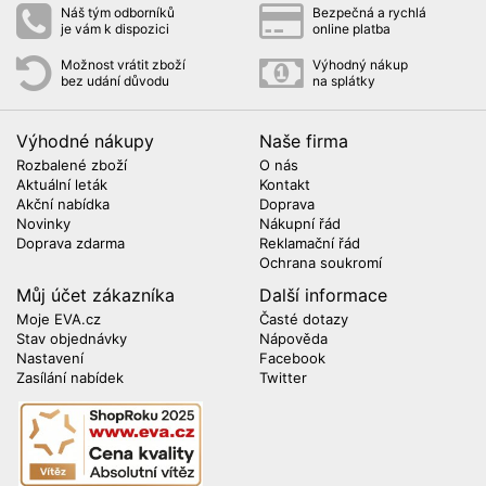
Náš tým odborníků
Bezpečná a rychlá
je vám k dispozici
online platba
Možnost vrátit zboží
Výhodný nákup
bez udání důvodu
na splátky
Výhodné nákupy
Naše firma
Rozbalené zboží
O nás
Aktuální leták
Kontakt
Akční nabídka
Doprava
Novinky
Nákupní řád
Doprava zdarma
Reklamační řád
Ochrana soukromí
Můj účet zákazníka
Další informace
Moje EVA.cz
Časté dotazy
Stav objednávky
Nápověda
Nastavení
Facebook
Zasílání nabídek
Twitter