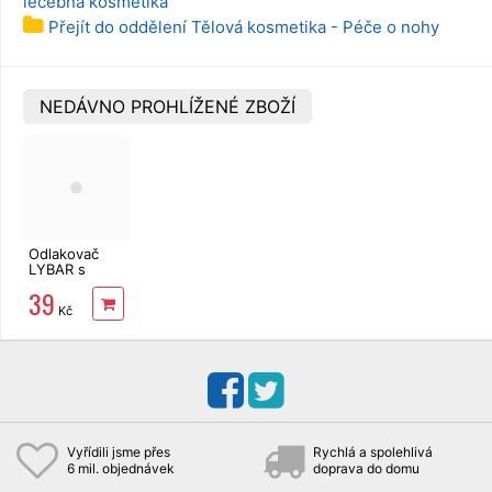
léčebná kosmetika
Přejít do oddělení Tělová kosmetika - Péče o nohy
NEDÁVNO PROHLÍŽENÉ ZBOŽÍ
Odlakovač
LYBAR s
kokosovým
39
olejem 150 ml
Kč
Vyřídili jsme přes
Rychlá a spolehlivá
6 mil. objednávek
doprava do domu