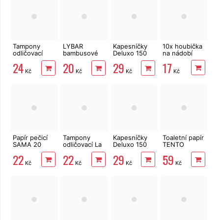
Tampony
LYBAR
Kapesníčky
10x houbička
odličovací
bambusové
Deluxo 150
na nádobí
LINTEO 120
vatové
ks 3vrstvé v
17
24
20
29
ks
tyčinky 200
krabičce,
Kč
Kč
Kč
Kč
ks
šedé květy
Papír pečicí
Tampony
Kapesníčky
Toaletní papír
SAMA 20
odličovací La
Deluxo 150
TENTO
archů 40 x
Prima 100 ks
ks 3vrstvé v
Forest
22
22
29
59
33 cm
krabičce,
3vrstvý 8 rolí,
Kč
Kč
Kč
Kč
zvířátka
144 m