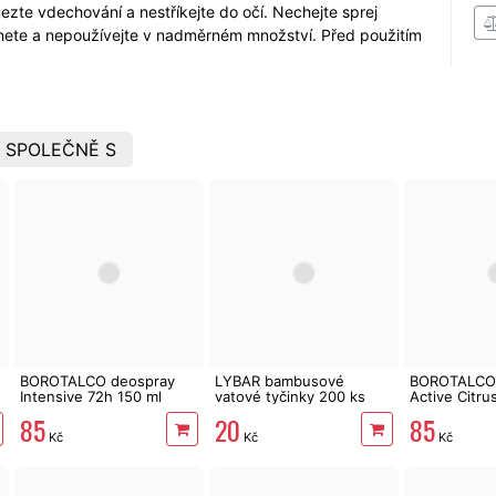
zte vdechování a nestříkejte do očí. Nechejte sprej
nete a nepoužívejte v nadměrném množství. Před použitím
 SPOLEČNĚ S
BOROTALCO deospray
LYBAR bambusové
BOROTALCO 
Intensive 72h 150 ml
vatové tyčinky 200 ks
Active Citru
85
20
85
Kč
Kč
Kč