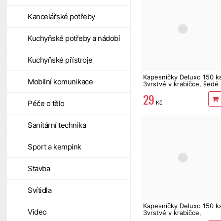
Kancelářské potřeby
Kuchyňské potřeby a nádobí
Kuchyňské přístroje
Kapesníčky Deluxo 150 k
Mobilní komunikace
3vrstvé v krabičce, šedé
květy
29
Péče o tělo
Kč
Sanitární technika
Sport a kempink
Stavba
Svítidla
Kapesníčky Deluxo 150 k
Video
3vrstvé v krabičce,
zvířátka