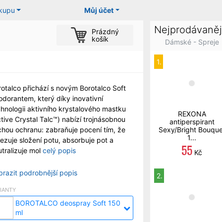
ákupu
Můj účet
Nejprodávaněj
Prázdný
košík
Dámské - Spreje
1.
rotalco přichází s novým Borotalco Soft
odorantem, který díky inovativní
chnologii aktivního krystalového mastku
REXONA
tive Crystal Talc™) nabízí trojnásobnou
antiperspirant
chou ochranu: zabraňuje pocení tím, že
Sexy/Bright Bouque
1...
ezuje složení potu, absorbuje pot a
55
tralizuje mol
celý popis
Kč
brazit podrobnější popis
2.
IANTY
BOROTALCO deospray Soft 150
ml