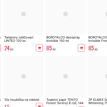
s
Tampony odličovací
BOROTALCO deospray
BOROTALCO 
LINTEO 120 ks
Invisible 150 ml
Invisible Fr
24
85
85
Kč
Kč
Kč
s
10x houbička na nádobí
Toaletní papír TENTO
ZP ELMEX Se
Forest 3vrstvý 8 rolí, 144
Whitening 7
17
m