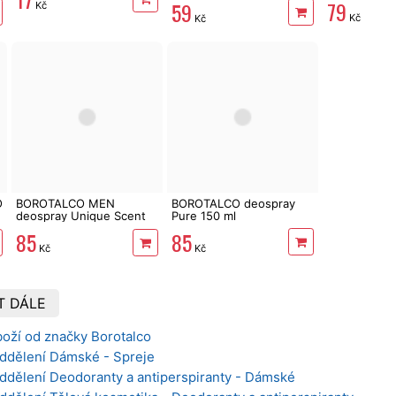
79
59
Kč
Kč
Kč
O
BOROTALCO MEN
BOROTALCO deospray
deospray Unique Scent
Pure 150 ml
150 ml
85
85
Kč
Kč
T DÁLE
boží od značky Borotalco
oddělení Dámské - Spreje
oddělení Deodoranty a antiperspiranty - Dámské