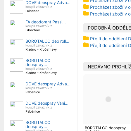
Procházet zboží v o
DOVE deospray Adva...
Procházet zboží v o
koupil zákazník z
Lubenec
Procházet zboží v 
FA deodorant Passi...
koupil zákazník z
PODOBNÁ ODDĚLE
Liběchov
Přejít do oddělení 
BOROTALCO deo roll...
Přejít do oddělení
koupil zákazník z
Kladno - Kročehlavy
BOROTALCO
deospray...
NEDÁVNO PROHLÍŽ
koupil zákazník z
Kladno - Kročehlavy
DOVE deospray Adva...
koupil zákazník z
Paběnice
DOVE deospray Vani...
koupil zákazník z
Paběnice
BOROTALCO
deospray...
BOROTALCO deospray
koupil zákazník z