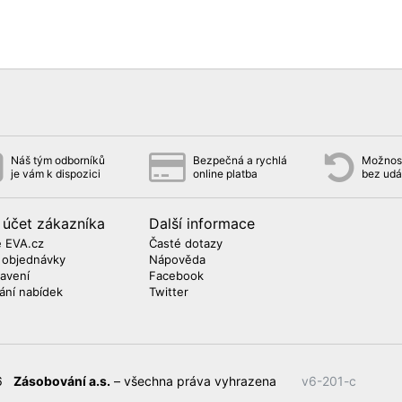
Náš tým odborníků
Bezpečná a rychlá
Možnost
je vám k dispozici
online platba
bez udá
 účet zákazníka
Další informace
 EVA.cz
Časté dotazy
 objednávky
Nápověda
avení
Facebook
lání nabídek
Twitter
26
Zásobování a.s.
– všechna práva vyhrazena
v6-201-c