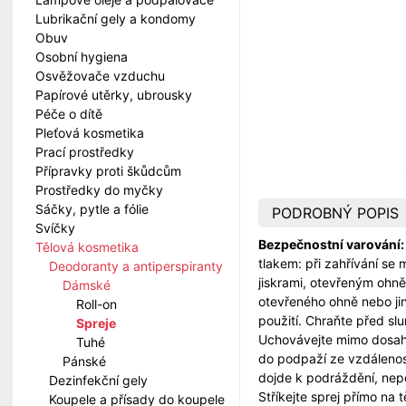
Lubrikační gely a kondomy
Obuv
Osobní hygiena
Osvěžovače vzduchu
Papírové utěrky, ubrousky
Péče o dítě
Pleťová kosmetika
Prací prostředky
Přípravky proti škůdcům
Prostředky do myčky
Sáčky, pytle a fólie
PODROBNÝ POPIS
Svíčky
Bezpečnostní varování:
Tělová kosmetika
tlakem: při zahřívání se
Deodoranty a antiperspiranty
jiskrami, otevřeným ohněm
Dámské
otevřeného ohně nebo jin
Roll-on
použití. Chraňte před sl
Spreje
Uchovávejte mimo dosah d
Tuhé
do podpaží ze vzdálenos
Pánské
dojde k podráždění, nep
Dezinfekční gely
Stříkejte sprej přímo na 
Koupele a přísady do koupele