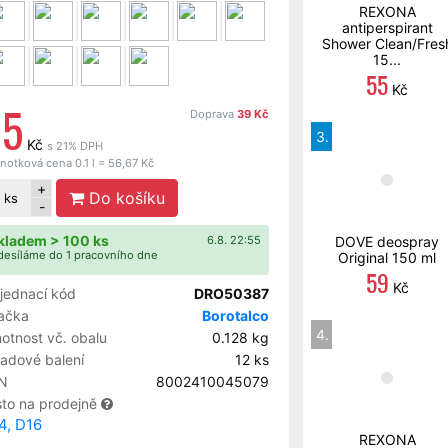
REXONA
antiperspirant
Shower Clean/Fres
15...
55
Kč
85
Doprava
39 Kč
3.
Kč
s 21% DPH
notková cena 0.1 l = 56,67 Kč
+
Do košíku
ks
-
kladem > 100 ks
6.8. 22:55
DOVE deospray
esíláme do 1 pracovního dne
Original 150 ml
59
Kč
jednací kód
DRO50387
ačka
Borotalco
4.
otnost vč. obalu
0.128 kg
ladové balení
12 ks
N
8002410045079
sto na prodejně
4, D16
REXONA