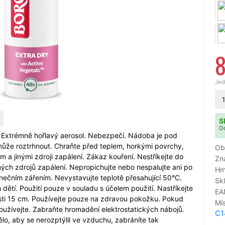
Jed
1
S
Od
Extrémně hořlavý aerosol. Nebezpečí. Nádoba je pod
 může roztrhnout. Chraňte před teplem, horkými povrchy,
Ob
 a jinými zdroji zapálení. Zákaz kouření. Nestříkejte do
Zn
ých zdrojů zapálení. Nepropichujte nebo nespalujte ani po
Hm
unečním zářením. Nevystavujte teplotě přesahující 50°C.
Sk
ětí. Použití pouze v souladu s účelem použití. Nastříkejte
EA
ti 15 cm. Používejte pouze na zdravou pokožku. Pokud
Mí
oužívejte. Zabraňte hromadění elektrostatických nábojů.
C1
tělo, aby se nerozptýlil ve vzduchu, zabráníte tak