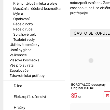
nebezpečí vznícení. Zame
Krémy, tělová mléka a oleje
zaschnout, než se oblék
Masážní a léčebná kosmetika
protřepejte.
Mýdla
Opalování
Péče o nohy
Péče o ruce
ČASTO SE KUPUJE
Sprchové gely
Toaletní vody
Úklidové pomůcky
Ústní hygiena
Velikonoce
Vlasová kosmetika
Vše pro zvířata
Zapalovače
Zdravotnické potřeby
BOROTALCO deospray
Dílna
Original 150 ml
85
Elektropříslušenství
Kč
Hračky