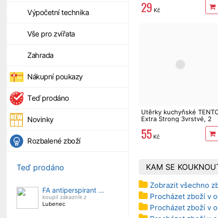
29
Kč
Výpočetní technika
Vše pro zvířata
Zahrada
Nákupní poukazy
Teď prodáno
Utěrky kuchyňské TENT
Extra Strong 3vrstvé, 2
Novinky
role, 34 m
55
Kč
Rozbalené zboží
KAM SE KOUKNOU
Teď prodáno
Zobrazit všechno z
FA antiperspirant ...
Procházet zboží v 
koupil zákazník z
Lubenec
Procházet zboží v 