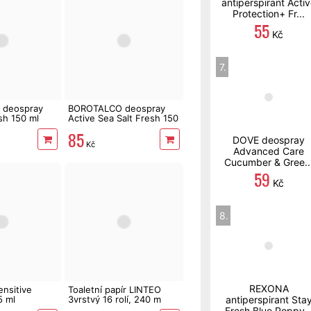
antiperspirant Acti
Protection+ Fr...
55
Kč
7.
deospray
BOROTALCO deospray
esh 150 ml
Active Sea Salt Fresh 150
ml
85
DOVE deospray
Kč
Advanced Care
Cucumber & Gree..
59
Kč
8.
REXONA
nsitive
Toaletní papír LINTEO
5 ml
3vrstvý 16 rolí, 240 m
antiperspirant Sta
Fresh Blue Poppy..