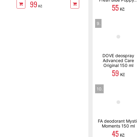
99
55
Kč
Kč
9.
DOVE deospray
Advanced Care
Original 150 ml
59
Kč
10.
FA deodorant Mysti
Moments 150 ml
45
Kč