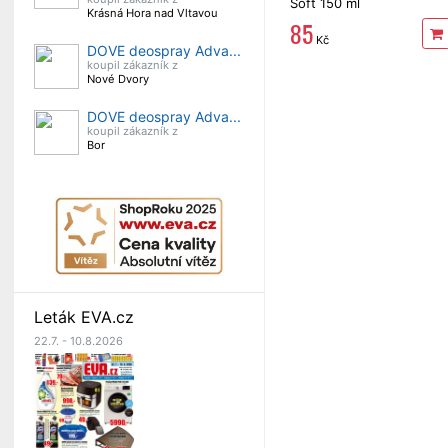
Soft 150 ml
Krásná Hora nad Vltavou
85
Kč
DOVE deospray Adva...
koupil zákazník z
Nové Dvory
DOVE deospray Adva...
koupil zákazník z
Bor
Leták EVA.cz
22.7. - 10.8.2026