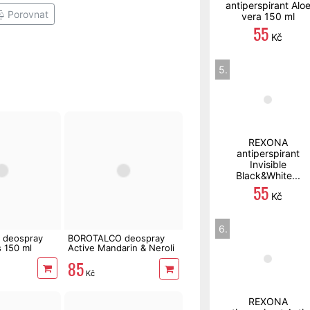
antiperspirant Alo
Porovnat
vera 150 ml
55
Kč
5.
REXONA
antiperspirant
Invisible
Black&White...
55
Kč
6.
deospray
BOROTALCO deospray
s 150 ml
Active Mandarin & Neroli
Fresh 150 ml
85
Kč
REXONA