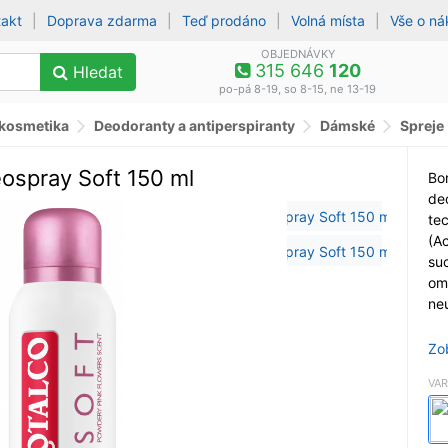
takt
|
Doprava zdarma
|
Teď prodáno
|
Volná místa
|
Vše o n
OBJEDNÁVKY
315 646
120
Hledat
po-pá 8-19, so 8-15, ne 13-19
 kosmetika
Deodoranty a antiperspiranty
Dámské
Spreje
spray Soft 150 ml
Bo
de
te
(Ac
su
om
neu
Zo
VAR