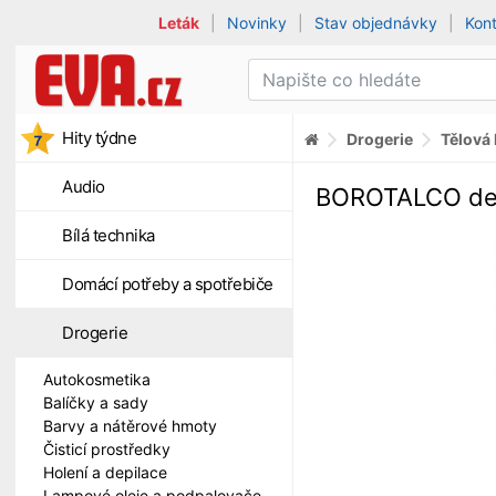
Leták
|
Novinky
|
Stav objednávky
|
Kon
Hity týdne
Drogerie
Tělová
Audio
BOROTALCO deo
Bílá technika
Domácí potřeby a spotřebiče
Drogerie
Autokosmetika
Balíčky a sady
Barvy a nátěrové hmoty
Čisticí prostředky
Holení a depilace
Lampové oleje a podpalovače