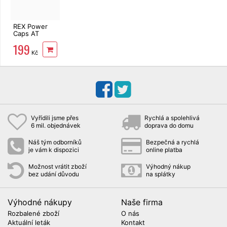
REX Power
Caps AT
Orchid Color
199
36 ks
Kč
Vyřídili jsme přes
Rychlá a spolehlivá
6 mil. objednávek
doprava do domu
Náš tým odborníků
Bezpečná a rychlá
je vám k dispozici
online platba
Možnost vrátit zboží
Výhodný nákup
bez udání důvodu
na splátky
Výhodné nákupy
Naše firma
Rozbalené zboží
O nás
Aktuální leták
Kontakt