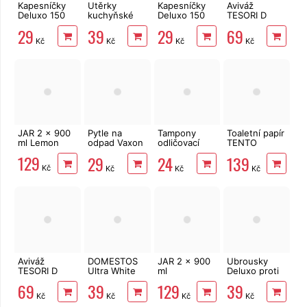
Kapesníčky
Utěrky
Kapesníčky
Aviváž
Deluxo 150
kuchyňské
Deluxo 150
TESORI D
ks 3vrstvé v
Big Soft
ks 3vrstvé v
´ORIENTE
29
39
29
69
krabičce,
Clean
krabičce,
Ayurveda 760
Kč
Kč
Kč
Kč
šedé květy
2vrstvé, 4
zvířátka
ml 38 PD
role, 41 m
JAR 2 x 900
Pytle na
Tampony
Toaletní papír
ml Lemon
odpad Vaxon
odličovací
TENTO
60l, 20ks,
LINTEO 120
Family
129
29
24
139
13µm, vázací,
ks
Delicate
Kč
Kč
Kč
Kč
fialové,
3vrstvý 24
levandule
rolí, 337 m
Aviváž
DOMESTOS
JAR 2 x 900
Ubrousky
TESORI D
Ultra White
ml
Deluxo proti
´ORIENTE
750 ml
Pomegranate
zabarvení
69
39
129
39
Muschio
prádla 20 ks
Kč
Kč
Kč
Kč
Bianco 760 ml