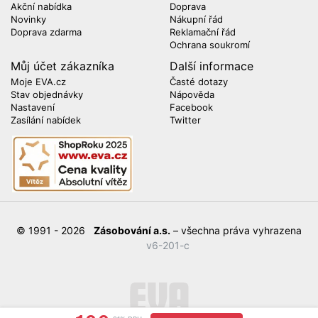
Akční nabídka
Doprava
Novinky
Nákupní řád
Doprava zdarma
Reklamační řád
Ochrana soukromí
Můj účet zákazníka
Další informace
Moje EVA.cz
Časté dotazy
Stav objednávky
Nápověda
Nastavení
Facebook
Zasílání nabídek
Twitter
© 1991 - 2026
Zásobování a.s.
– všechna práva vyhrazena
v6-201-c