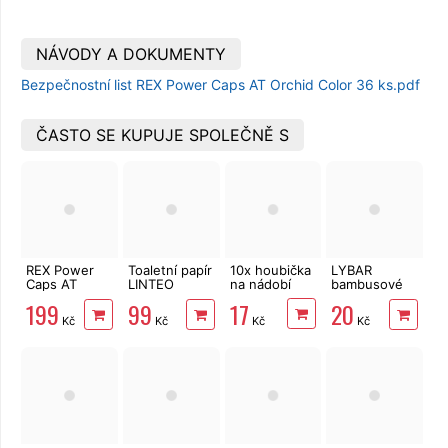
NÁVODY A DOKUMENTY
Bezpečnostní list REX Power Caps AT Orchid Color 36 ks.pdf
ČASTO SE KUPUJE SPOLEČNĚ S
REX Power
Toaletní papír
10x houbička
LYBAR
Caps AT
LINTEO
na nádobí
bambusové
Lotus
3vrstvý 16
vatové
17
199
99
20
Universal 36
rolí, 240 m
tyčinky 200
Kč
Kč
Kč
Kč
ks
ks