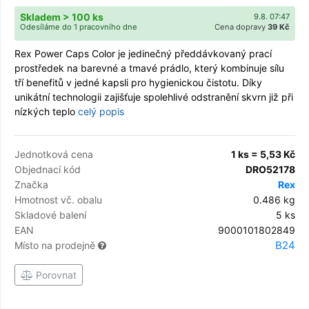
Skladem > 100 ks
9.8. 07:47
Odesíláme do 1 pracovního dne
Cena dopravy
39 Kč
Rex Power Caps Color je jedinečný předdávkovaný prací
prostředek na barevné a tmavé prádlo, který kombinuje sílu
tří benefitů v jedné kapsli pro hygienickou čistotu. Díky
unikátní technologii zajišťuje spolehlivé odstranění skvrn již při
nízkých teplo
celý popis
Jednotková cena
1 ks = 5,53 Kč
Objednací kód
DRO52178
Značka
Rex
Hmotnost vč. obalu
0.486 kg
Skladové balení
5 ks
EAN
9000101802849
B24
Místo na prodejně
Porovnat