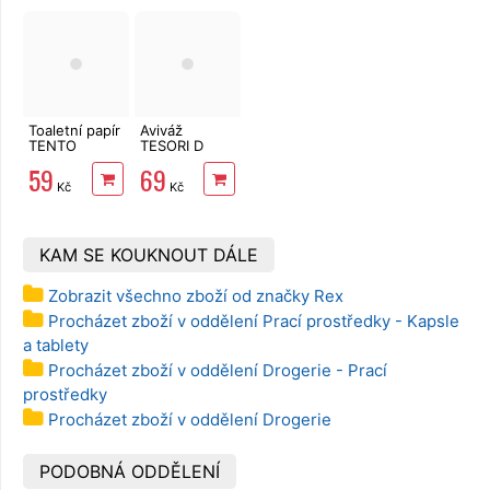
38 PD
Toaletní papír
Aviváž
TENTO
TESORI D
Forest
´ORIENTE
59
69
3vrstvý 8 rolí,
Byzantium
Kč
Kč
144 m
760 ml 38 PD
KAM SE KOUKNOUT DÁLE
Zobrazit všechno zboží od značky Rex
Procházet zboží v oddělení Prací prostředky - Kapsle
a tablety
Procházet zboží v oddělení Drogerie - Prací
prostředky
Procházet zboží v oddělení Drogerie
PODOBNÁ ODDĚLENÍ