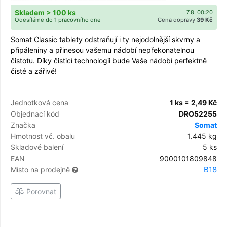
Skladem > 100 ks
7.8. 00:20
Odesíláme do 1 pracovního dne
Cena dopravy
39 Kč
Somat Classic tablety odstraňují i ty nejodolnější skvrny a
připáleniny a přinesou vašemu nádobí nepřekonatelnou
čistotu. Díky čisticí technologii bude Vaše nádobí perfektně
čisté a zářivé!
Jednotková cena
1 ks = 2,49 Kč
Objednací kód
DRO52255
Značka
Somat
Hmotnost vč. obalu
1.445 kg
Skladové balení
5 ks
EAN
9000101809848
B18
Místo na prodejně
Porovnat