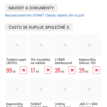
NÁVODY A DOKUMENTY
Bezpečnostní list SOMAT Classic tablety 80 ks.pdf
ČASTO SE KUPUJE SPOLEČNĚ S
Toaletní papír
10x houbička
LYBAR
Kapesníčky
LINTEO
na nádobí
bambusové
Deluxo 150
3vrstvý 16
vatové
ks 3vrstvé v
17
99
20
29
rolí, 240 m
tyčinky 200
krabičce,
Kč
Kč
Kč
Kč
ks
šedé květy
Kapesníčky
SOMAT
Utěrky
JAR 2 x 900