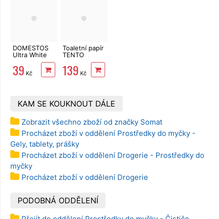
DOMESTOS
Toaletní papír
Ultra White
TENTO
750 ml
Family
39
139
Delicate
Kč
Kč
3vrstvý 24
rolí, 337 m
KAM SE KOUKNOUT DÁLE
Zobrazit všechno zboží od značky Somat
Procházet zboží v oddělení Prostředky do myčky -
Gely, tablety, prášky
Procházet zboží v oddělení Drogerie - Prostředky do
myčky
Procházet zboží v oddělení Drogerie
PODOBNÁ ODDĚLENÍ
Přejít do oddělení Prostředky do myčky - Čističe,