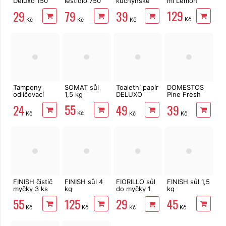
Deluxo 150
leštidlo 750
kuchyňské
ml Lemon
ks 3vrstvé v
ml
Big Soft
129
29
79
39
krabičce,
Clean
Kč
Kč
Kč
Kč
zvířátka
2vrstvé, 4
role, 41 m
Tampony
SOMAT sůl
Toaletní papír
DOMESTOS
odličovací
1,5 kg
DELUXO
Pine Fresh
LINTEO 120
3vrstvý 8 rolí,
750 ml
55
24
49
39
ks
132 m
Kč
Kč
Kč
Kč
FINISH čistič
FINISH sůl 4
FIORILLO sůl
FINISH sůl 1,5
myčky 3 ks
kg
do myčky 1
kg
kg
55
125
45
29
Kč
Kč
Kč
Kč