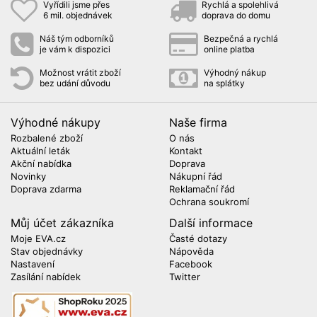
Vyřídili jsme přes
Rychlá a spolehlivá
6 mil. objednávek
doprava do domu
Náš tým odborníků
Bezpečná a rychlá
je vám k dispozici
online platba
Možnost vrátit zboží
Výhodný nákup
bez udání důvodu
na splátky
Výhodné nákupy
Naše firma
Rozbalené zboží
O nás
Aktuální leták
Kontakt
Akční nabídka
Doprava
Novinky
Nákupní řád
Doprava zdarma
Reklamační řád
Ochrana soukromí
Můj účet zákazníka
Další informace
Moje EVA.cz
Časté dotazy
Stav objednávky
Nápověda
Nastavení
Facebook
Zasílání nabídek
Twitter