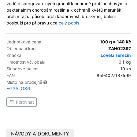
vodě dispergovatelných granulí k ochraně proti houbovým a
bakteriálním chorobám rostlin a k ochraně květů meruněk
proti mrazu, působí proti kadeřavosti broskvoní, balení
poslouží pro přípravu cca
celý popis
Jednotková cena
100 g = 140 Kč
Objednací kód
ZAH02397
Značka
Lovela Terezín
Hmotnost vč. obalu
0.1 kg
Skladové balení
10 ks
EAN
8594027187599
Místo na prodejně
FG35, G36
Porovnat
NÁVODY A DOKUMENTY