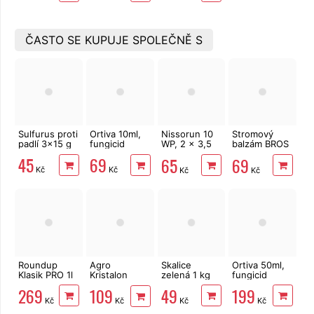
ČASTO SE KUPUJE SPOLEČNĚ S
Sulfurus proti
Ortiva 10ml,
Nissorun 10
Stromový
padlí 3x15 g
fungicid
WP, 2 x 3,5
balzám BROS
g, fungicid -
k ošetření
45
69
65
69
SVILUŠKA
ran dřevin
Kč
Kč
Kč
Kč
350 g
Roundup
Agro
Skalice
Ortiva 50ml,
Klasik PRO 1l
Kristalon
zelená 1 kg
fungicid
hnojivo plod
269
49
199
109
a květ 0,5 kg
Kč
Kč
Kč
Kč