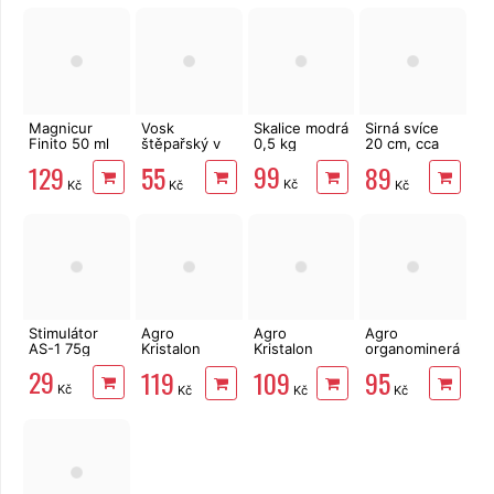
Magnicur
Vosk
Skalice modrá
Sirná svíce
Finito 50 ml
štěpařský v
0,5 kg
20 cm, cca
(INFINITO)
kelímku 150 g
700 g
99
129
55
89
Kč
Kč
Kč
Kč
Stimulátor
Agro
Agro
Agro
AS-1 75g
Kristalon
Kristalon
organominerální
GOLD 0,5 kg
hnojivo
hnojivo
29
119
109
95
zdravé rajče
borůvky a
Kč
Kč
Kč
Kč
a paprika 0,5
brusinky 1kg
kg