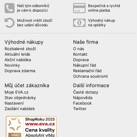
Náš tým odborníků
Bezpečná a rychlá
je vám k dispozici
online platba
Možnost vrátit zboží
Výhodný nákup
bez udání důvodu
na splátky
Výhodné nákupy
Naše firma
Rozbalené zboží
O nás
Aktuální leták
Kontakt
Akční nabídka
Doprava
Novinky
Nákupní řád
Doprava zdarma
Reklamační řád
Ochrana soukromí
Můj účet zákazníka
Další informace
Moje EVA.cz
Časté dotazy
Stav objednávky
Nápověda
Nastavení
Facebook
Zasílání nabídek
Twitter