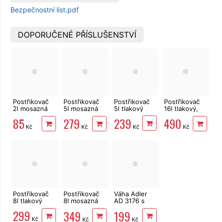
Bezpečnostní list.pdf
DOPORUČENÉ PŘÍSLUŠENSTVÍ
Postřikovač
Postřikovač
Postřikovač
Postřikovač
2l mosazná
5l mosazná
5l tlakový
16l tlakový,
tryska,
tryska,
zádový
239
85
279
490
tlakový
tlakový
Strend Pro
Kč
Kč
Kč
Kč
Postřikovač
Postřikovač
Váha Adler
8l tlakový
8l mosazná
AD 3176 s
tryska,
přesností
299
349
199
tlakový
0,01g
Kč
Kč
Kč