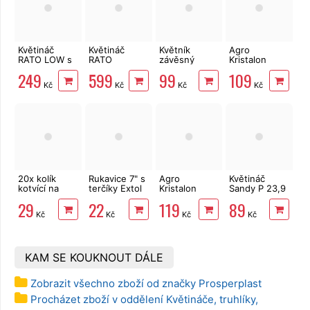
Květináč
Květináč
Květník
Agro
RATO LOW s
RATO
závěsný
Kristalon
vložkou
SQUARE s
Ratolla
hnojivo plod
249
599
99
109
hnědý 26,5
vložkou
ROUND s
a květ 0,5 kg
Kč
Kč
Kč
Kč
cm
hnědý 32,5
podmiskou
cm
24,3 cm
hnědý
20x kolík
Rukavice 7" s
Agro
Květináč
kotvící na
terčíky Extol
Kristalon
Sandy P 23,9
upevnění
Lady
GOLD 0,5 kg
cm bílý
29
22
119
89
textilie 12 cm
Kč
Kč
Kč
Kč
KAM SE KOUKNOUT DÁLE
Zobrazit všechno zboží od značky Prosperplast
Procházet zboží v oddělení Květináče, truhlíky,