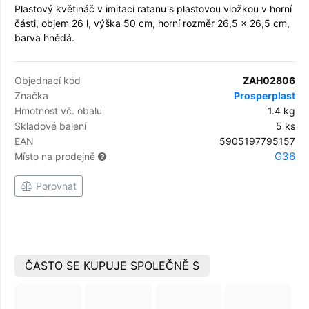
Plastový květináč v imitaci ratanu s plastovou vložkou v horní
části, objem 26 l, výška 50 cm, horní rozměr 26,5 x 26,5 cm,
barva hnědá.
Objednací kód
ZAH02806
Značka
Prosperplast
Hmotnost vč. obalu
1.4 kg
Skladové balení
5 ks
EAN
5905197795157
G36
Místo na prodejně
Porovnat
ČASTO SE KUPUJE SPOLEČNĚ S