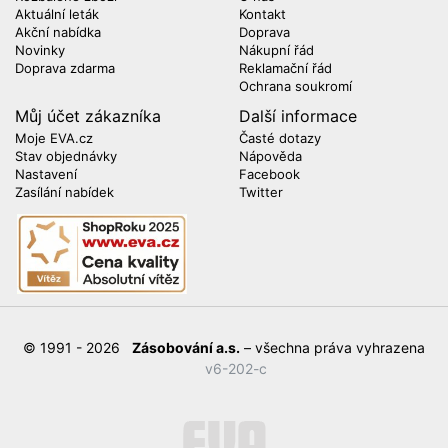
Aktuální leták
Kontakt
Akční nabídka
Doprava
Novinky
Nákupní řád
Doprava zdarma
Reklamační řád
Ochrana soukromí
Můj účet zákazníka
Další informace
Moje EVA.cz
Časté dotazy
Stav objednávky
Nápověda
Nastavení
Facebook
Zasílání nabídek
Twitter
© 1991 - 2026
Zásobování a.s.
– všechna práva vyhrazena
v6-202-c