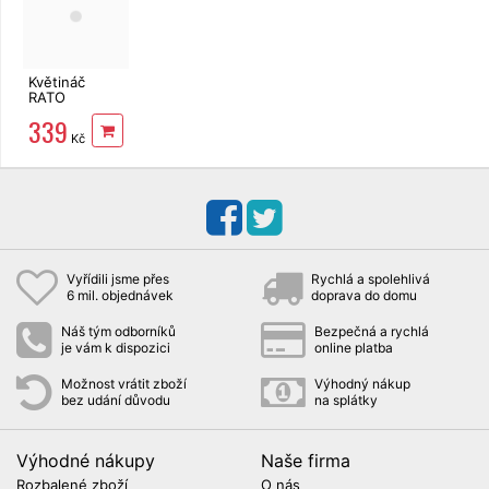
Květináč
RATO
SQUARE s
339
vložkou
Kč
hnědý 26,5
cm
Vyřídili jsme přes
Rychlá a spolehlivá
6 mil. objednávek
doprava do domu
Náš tým odborníků
Bezpečná a rychlá
je vám k dispozici
online platba
Možnost vrátit zboží
Výhodný nákup
bez udání důvodu
na splátky
Výhodné nákupy
Naše firma
Rozbalené zboží
O nás