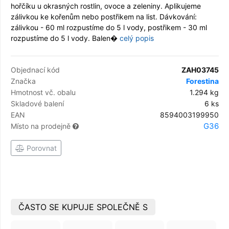
hořčíku u okrasných rostlin, ovoce a zeleniny. Aplikujeme
zálivkou ke kořenům nebo postřikem na list. Dávkování:
zálivkou - 60 ml rozpustíme do 5 l vody, postřikem - 30 ml
rozpustíme do 5 l vody. Balen�
celý popis
Objednací kód
ZAH03745
Značka
Forestina
Hmotnost vč. obalu
1.294 kg
Skladové balení
6 ks
EAN
8594003199950
G36
Místo na prodejně
Porovnat
ČASTO SE KUPUJE SPOLEČNĚ S