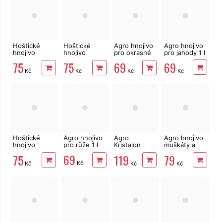
Hoštické
Hoštické
Agro hnojivo
Agro hnojivo
hnojivo
hnojivo
pro okrasné
pro jahody 1 l
Rajčata a
Okurky a
dřeviny 1 l
69
75
75
69
Papriky s
Cukety s
Kč
Kč
Kč
Kč
guánem
guánem
500ml
500ml
Hoštické
Agro hnojivo
Agro
Agro hnojivo
hnojivo
pro růže 1 l
Kristalon
muškáty a
Borůvky s
GOLD 0,5 kg
jiné
69
75
119
79
guánem
balkónové
Kč
Kč
Kč
Kč
500ml
květiny 1 l