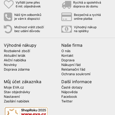
Vyřídili jsme přes
Rychlá a spolehlivá
6 mil. objednávek
doprava do domu
Náš tým odborníků
Bezpečná a rychlá
je vám k dispozici
online platba
Možnost vrátit zboží
Výhodný nákup
bez udání důvodu
na splátky
Výhodné nákupy
Naše firma
Rozbalené zboží
O nás
Aktuální leták
Kontakt
Akční nabídka
Doprava
Novinky
Nákupní řád
Doprava zdarma
Reklamační řád
Ochrana soukromí
Můj účet zákazníka
Další informace
Moje EVA.cz
Časté dotazy
Stav objednávky
Nápověda
Nastavení
Facebook
Zasílání nabídek
Twitter