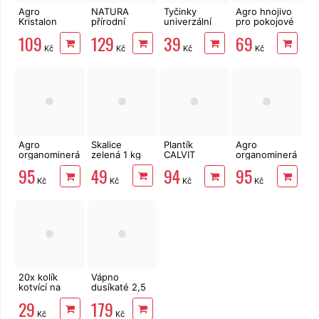
Agro
NATURA
Tyčinky
Agro hnojivo
Kristalon
přírodní
univerzální
pro pokojové
hnojivo plod
hnojivo pro
50ks
rostliny 1 l
109
129
39
69
a květ 0,5 kg
celou
Kč
Kč
Kč
Kč
zahradu 1 l
Agro
Skalice
Plantík
Agro
organominerální
zelená 1 kg
CALVIT
organominerální
hnojivo
kapalný
hnojivo
49
95
94
95
borůvky a
vápník 0,5 l
rajčata a
Kč
Kč
Kč
Kč
brusinky 1kg
papriky 1kg
20x kolík
Vápno
kotvící na
dusíkaté 2,5
upevnění
kg
29
179
textilie 12 cm
Kč
Kč