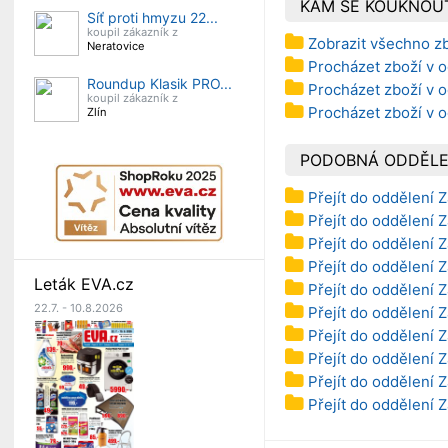
KAM SE KOUKNOU
Síť proti hmyzu 22...
koupil zákazník z
Zobrazit všechno z
Neratovice
Procházet zboží v o
Roundup Klasik PRO...
Procházet zboží v o
koupil zákazník z
Procházet zboží v o
Zlín
PODOBNÁ ODDĚLE
Přejít do oddělení 
Přejít do oddělení 
Přejít do oddělení 
Přejít do oddělení Z
Leták EVA.cz
Přejít do oddělení Z
22.7. - 10.8.2026
Přejít do oddělení 
Přejít do oddělení 
Přejít do oddělení 
Přejít do oddělení 
Přejít do oddělení 