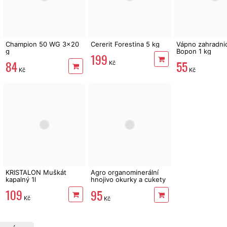
Champion 50 WG 3x20
Cererit Forestina 5 kg
Vápno zahradni
g
Bopon 1 kg
199
84
55
Kč
Kč
Kč
KRISTALON Muškát
Agro organominerální
kapalný 1l
hnojivo okurky a cukety
1kg
109
95
Kč
Kč