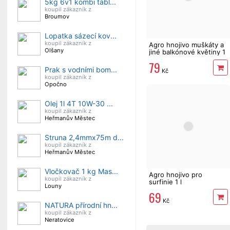
5kg 6v1 kombi tabl...
koupil zákazník z
Broumov
Lopatka sázecí kov...
koupil zákazník z
Agro hnojivo muškáty a
Olšany
jiné balkónové květiny 1
l
79
Prak s vodními bom...
Kč
koupil zákazník z
Opočno
Olej 1l 4T 10W-30 ...
koupil zákazník z
Heřmanův Městec
Struna 2,4mmx75m d...
koupil zákazník z
Heřmanův Městec
Vločkovač 1 kg Mas...
Agro hnojivo pro
koupil zákazník z
surfinie 1 l
Louny
69
Kč
NATURA přírodní hn...
koupil zákazník z
Neratovice