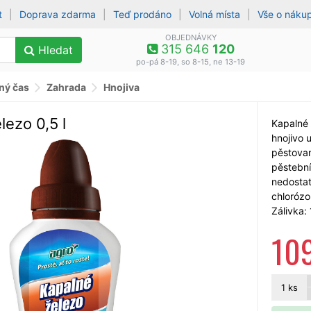
t
|
Doprava zdarma
|
Teď prodáno
|
Volná místa
|
Vše o náku
OBJEDNÁVKY
315 646
120
Hledat
po-pá 8-19, so 8-15, ne 13-19
lný čas
Zahrada
Hnojiva
lezo 0,5 l
Kapalné 
hnojivo 
pěstovan
pěstební
nedostat
chlorózou
Zálivka: 
10
1
ks