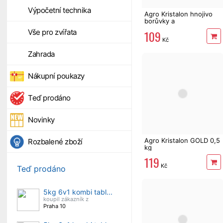
Výpočetní technika
Agro Kristalon hnojivo
borůvky a
rododendrony 0,5 kg
109
Vše pro zvířata
Kč
Zahrada
Nákupní poukazy
Teď prodáno
Novinky
Agro Kristalon GOLD 0,5
Rozbalené zboží
kg
119
Kč
Teď prodáno
5kg 6v1 kombi tabl...
koupil zákazník z
Praha 10