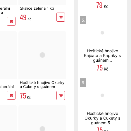
79
Kč
erální
Skalice zelená 1 kg
 a
49
Kč
5.
Hoštické hnojivo
Rajčata a Papriky s
guánem...
75
Kč
Hoštické hnojivo Okurky
6.
inerální
a Cukety s guánem
500ml
75
Kč
Hoštické hnojivo
Okurky a Cukety s
guánem 5...
75