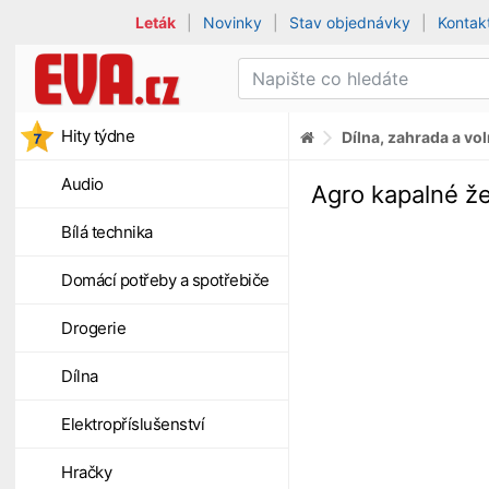
Leták
|
Novinky
|
Stav objednávky
|
Kontak
Hity týdne
Dílna, zahrada a vo
Audio
Agro kapalné že
Bílá technika
Domácí potřeby a spotřebiče
Drogerie
Dílna
Elektropříslušenství
Hračky