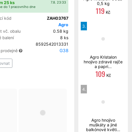
m 25 ks
7.8. 23:33
0,5 kg
e do 1 pracovního dne
119
Kč
cí kód
ZAH03767
Agro
3.
 vč. obalu
0.58 kg
 balení
8 ks
8592542013331
G38
 prodejně
Agro Kristalon
hnojivo zdravé rajče
ovnat
a papri...
109
Kč
4.
Agro hnojivo
muškáty a jiné
balkónové květi...