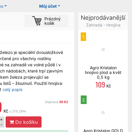
pu
Můj účet
Nejprodávanější
Prázdný
košík
Zahrada - Hnojiva
1.
železo je speciální dvousložkové
určené pro všechny rostliny
é na zahradě ve volné půdě i v
Agro Kristalon
ch nádobách, které trpí zjevným
hnojivo plod a květ
kem železa projevující se
0,5 kg
109
 listů – žloutnutí. Použití hnojiva:
Kč
1
celý popis
9
2.
Doprava
39 Kč
Kč
s 21% DPH
+
Do košíku
-
Agro Kristalon GOLD