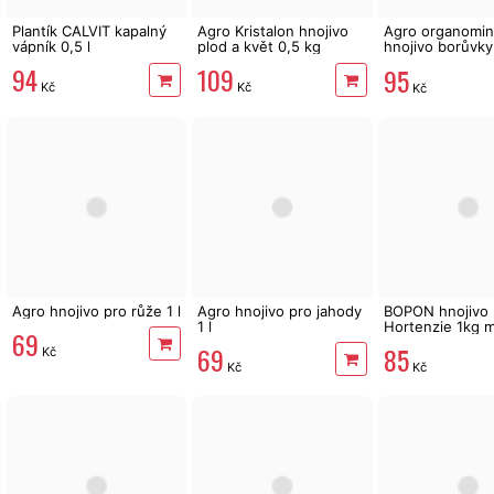
Plantík CALVIT kapalný
Agro Kristalon hnojivo
Agro organomin
vápník 0,5 l
plod a květ 0,5 kg
hnojivo borůvky
brusinky 1kg
94
109
95
Kč
Kč
Kč
Agro hnojivo pro růže 1 l
Agro hnojivo pro jahody
BOPON hnojivo
1 l
Hortenzie 1kg m
69
69
85
Kč
Kč
Kč