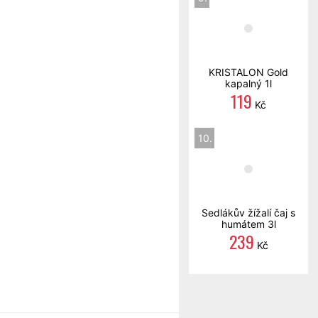
KRISTALON Gold
kapalný 1l
119
Kč
10.
Sedlákův žížalí čaj s
humátem 3l
239
Kč