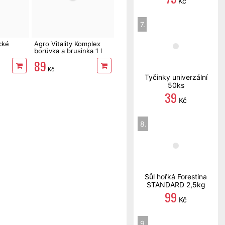
Kč
7.
cké
Agro Vitality Komplex
borůvka a brusinka 1 l
89
Kč
Tyčinky univerzální
50ks
39
Kč
8.
Sůl hořká Forestina
STANDARD 2,5kg
99
Kč
9.