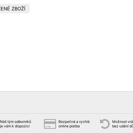
ENÉ ZBOŽÍ
Náš tým odborníků
Bezpečná a rychlá
Možnost vrát
je vám k dispozici
online platba
bez udání d