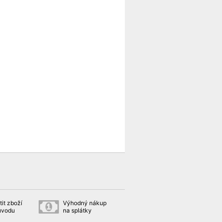
it zboží
Výhodný nákup
ůvodu
na splátky