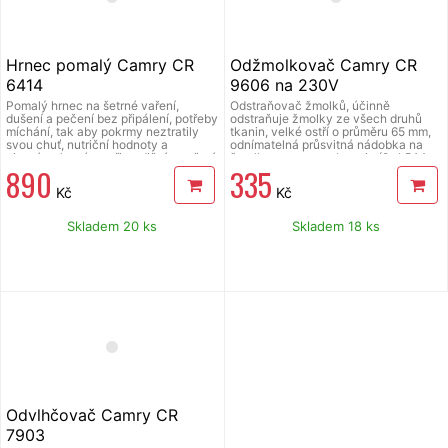
Hrnec pomalý Camry CR
Odžmolkovač Camry CR
6414
9606 na 230V
Pomalý hrnec na šetrné vaření,
Odstraňovač žmolků, účinně
dušení a pečení bez připálení, potřeby
odstraňuje žmolky ze všech druhů
míchání, tak aby pokrmy neztratily
tkanin, velké ostří o průměru 65 mm,
svou chuť, nutriční hodnoty a
odnímatelná průsvitná nádobka na
vitamíny, které se při tradičním vaření
žmolky, provoz na baterie (2x LR14;
890
335
u bodu varu ničí. Objem vnitřní
nejsou součástí balení)/síť, hmotnost
vyjímatelné keramické nádoby 4,7
0,32 kg.
Kč
Kč
litru až na 8 porcí. Skleněná poklice
vyrobená z tvrzeného skla, 3
provozní režimy (high, low, keep
Skladem 20 ks
Skladem 18 ks
warm), LED displej ukazující zbývající
dobu vaření, časovač 0,5 až 24
hodin, nastavení odloženého startu
až o 10 hodin, protiskluzové nožičky,
tepelně izolovaná madla z plastu,
nerezové provedení pláště, příkon
270 W, délka přívodního kabelu 95
cm, rozměry hrnce ( š x v x h): 365 x
248 x 324 mm.
Odvlhčovač Camry CR
7903