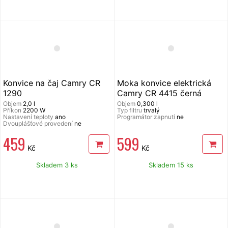
pomocí adaptéru na 230 V, délka
kabelu 1,85 m, nebo pomocí baterií 3
x 1,5 V typ AAA pro stanici a 2 x 1,5 V
typ AAA pro čidlo, (baterie nejsou
součástí balení), rozměr hlavní
jednotky 115 x 118 x 60 mm,
hmotnost 370 g.
Konvice na čaj Camry CR
Moka konvice elektrická
1290
Camry CR 4415 černá
Objem
2,0 l
Objem
0,300 l
Příkon
2200 W
Typ filtru
trvalý
Nastavení teploty
ano
Programátor zapnutí
ne
Dvouplášťové provedení
ne
459
599
Kč
Kč
Skladem 3 ks
Skladem 15 ks