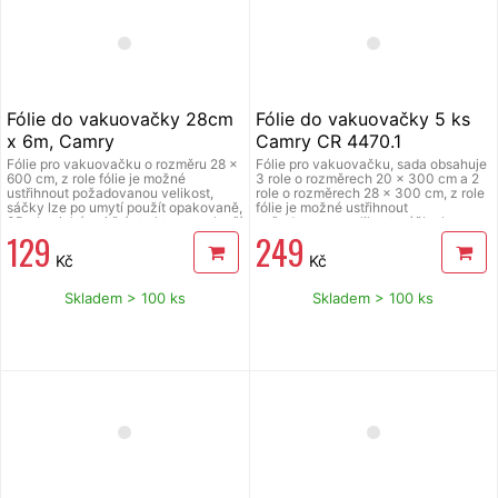
Fólie do vakuovačky 28cm
Fólie do vakuovačky 5 ks
x 6m, Camry
Camry CR 4470.1
Fólie pro vakuovačku o rozměru 28 x
Fólie pro vakuovačku, sada obsahuje
600 cm, z role fólie je možné
3 role o rozměrech 20 x 300 cm a 2
ustřihnout požadovanou velikost,
role o rozměrech 28 x 300 cm, z role
sáčky lze po umytí použít opakovaně,
fólie je možné ustřihnout
3D plastická vnitřní struktura pro lepší
požadovanou velikost, sáčky lze po
129
249
odsátí vzduchu i za potravinou,
umytí použít opakovaně, 3D plastická
vhodné pro moderní přípravu potravin
vnitřní struktura pro lepší odsátí
Kč
Kč
kuchařskou metodou Sous-vide,
vzduchu i za potravinou, vhodné pro
tloušťky stěn sáčku jsou: spodní
moderní přípravu potravin kuchařskou
vrstva 137 µm (tj. 0,137 mm), horní
metodou Sous-vide, tloušťky stěn
Skladem > 100 ks
Skladem > 100 ks
vrstva 137 µm (tj. 0,137 mm),
sáčku jsou: spodní vrstva 137 µm (tj.
vyrobený z PE.
0,137 mm), horní vrstva 137 µm (tj.
0,137 mm), vyrobený z PE.