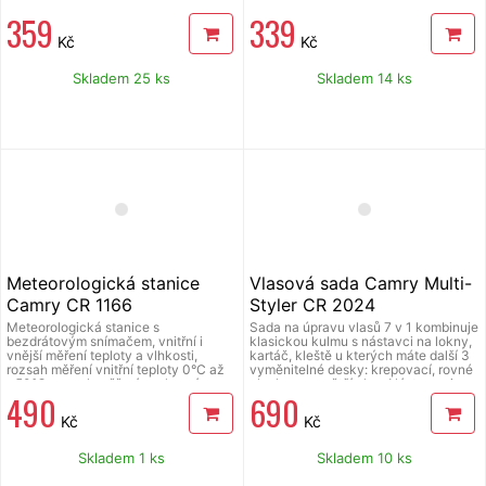
vodu 80 ml, sklopná rukojeť umožňuje
359
339
snadné uložení, aretační pojistka –
odjišťuje a zamyká rukojeť, plynulá
Kč
Kč
regulace teploty, funkce Drip-Stop
zamezující skvrnám od kapek vody
na tkaninách, možnost vertikálního
Skladem 25 ks
Skladem 14 ks
napařování, světelná kontrolka
signalizující udržování nastavené
teploty, plnící nádobka součástí
dodávky, duální napájení 110–240 V,
délka přívodního kabelu 1,3 m,
rozměry (š x v x): 115 x 127 x 225 mm,
hmotnost: 670 g.
Meteorologická stanice
Vlasová sada Camry Multi-
Camry CR 1166
Styler CR 2024
Meteorologická stanice s
Sada na úpravu vlasů 7 v 1 kombinuje
bezdrátovým snímačem, vnitřní i
klasickou kulmu s nástavci na lokny,
vnější měření teploty a vlhkosti,
kartáč, kleště u kterých máte další 3
rozsah měření vnitřní teploty 0°C až
vyměnitelné desky: krepovací, rovné
+50°C, rozsah měření venkovní
plochy a na větší vlny. Nástavce jsou
490
690
teploty -30°C až +70°C, měření
s nepřilnavým keramickým povrchem.
vlhkosti, hodiny, barevný LCD displej,
Menší kulma má průměr 19 mm se
Kč
Kč
1 x venkovní senzor teploty je
spirálovým vedením, větší kulma má
součástí balení, přenos mezi hlavní
průměru 32 mm, otočná šňůra,
jednotkou a snímačem až 30 metrů v
maximální příkon 1200 W.
Skladem 1 ks
Skladem 10 ks
otevřeném prostoru, frekvence
vysílání senzoru 433 MHz, napájení