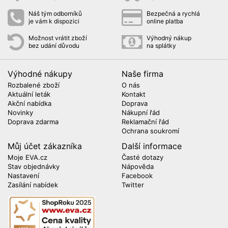
Náš tým odborníků
Bezpečná a rychlá
je vám k dispozici
online platba
Možnost vrátit zboží
Výhodný nákup
bez udání důvodu
na splátky
Výhodné nákupy
Naše firma
Rozbalené zboží
O nás
Aktuální leták
Kontakt
Akční nabídka
Doprava
Novinky
Nákupní řád
Doprava zdarma
Reklamační řád
Ochrana soukromí
Můj účet zákazníka
Další informace
Moje EVA.cz
Časté dotazy
Stav objednávky
Nápověda
Nastavení
Facebook
Zasílání nabídek
Twitter