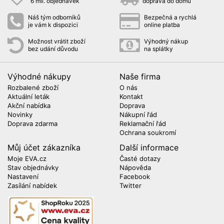
6 mil. objednávek
doprava do domu
Náš tým odborníků
Bezpečná a rychlá
je vám k dispozici
online platba
Možnost vrátit zboží
Výhodný nákup
bez udání důvodu
na splátky
Výhodné nákupy
Naše firma
Rozbalené zboží
O nás
Aktuální leták
Kontakt
Akční nabídka
Doprava
Novinky
Nákupní řád
Doprava zdarma
Reklamační řád
Ochrana soukromí
Můj účet zákazníka
Další informace
Moje EVA.cz
Časté dotazy
Stav objednávky
Nápověda
Nastavení
Facebook
Zasílání nabídek
Twitter