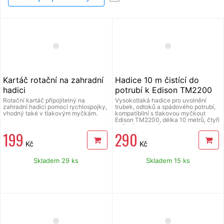
Kartáč rotační na zahradní
Hadice 10 m čistící do
hadici
potrubí k Edison TM2200
Rotační kartáč připojitelný na
Vysokotlaká hadice pro uvolnění
zahradní hadici pomocí rychlospojky,
trubek, odtoků a spádového potrubí,
vhodný také v tlakovým myčkám.
kompatibilní s tlakovou myčkout
Edison TM2200, délka 10 metrů, čtyři
zpětné tryskové otvory pro snadné
199
290
posouvání hadice potrubím a
efektivnější uvolňování překážek,
Kč
Kč
zesílená textilním úpletem, silné
čištění vysokým tlakem
Skladem 29 ks
Skladem 15 ks