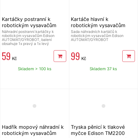
Kartáčky postranní k
Kartáče hlavní k
robotickým vysavačům
robotickým vysavačům
Edison
Edison
Náhradní postranní kartáčky k
Sada náhradních kartáčů k
robotickým vysavačům Edison
robotickým vysavačům Edison
AUTOMAT/GYROBOT
AUTOMAT/GYROBOT
AUTOMAT/GYROBOT, balení
AUTOMAT/GYROBOT
obsahuje 1x pravý a 1x levý
59
99
Kč
Kč
Skladem > 100 ks
Skladem 37 ks
Hadřík mopový náhradní k
Tryska pěnicí k tlakové
robotickým vysavačům
myčce Edison TM2200