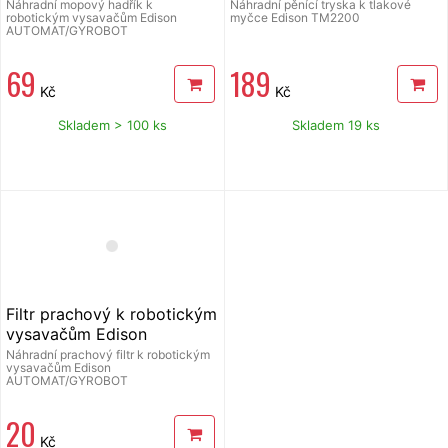
Edison
(návod č.16)
Náhradní mopový hadřík k
Náhradní pěnící tryska k tlakové
robotickým vysavačům Edison
myčce Edison TM2200
AUTOMAT/GYROBOT
AUTOMAT/GYROBOT
69
189
Kč
Kč
Skladem > 100 ks
Skladem 19 ks
Filtr prachový k robotickým
vysavačům Edison
AUTOMAT/GYROBOT
Náhradní prachový filtr k robotickým
vysavačům Edison
AUTOMAT/GYROBOT
20
Kč