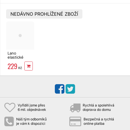
NEDÁVNO PROHLÍŽENÉ ZBOŽÍ
Lano
elastické
20mx8mm
229
EXTOL
Kč
Vyřídili jsme přes
Rychlá a spolehlivá
6 mil. objednávek
doprava do domu
Náš tým odborníků
Bezpečná a rychlá
je vám k dispozici
online platba