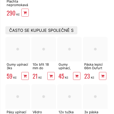
Plachta
nepromokavá
4 x 5 m,
290
100g/m2,
Kč
průsvitná
ČASTO SE KUPUJE SPOLEČNĚ S
Gumy upínací
10x břit 18
Gumy
Páska lepicí
3ks
mm do
upínací,
66m Dufurt
90/120/150x1cm
odlamovacího
pavouk 8
PP48
59
21
45
23
nože
ramen 50-
nehlučná
Kč
Kč
Kč
Kč
100x0,7cm
průhledná
Pásy upínací
Vědro
12x tužka
3x páska