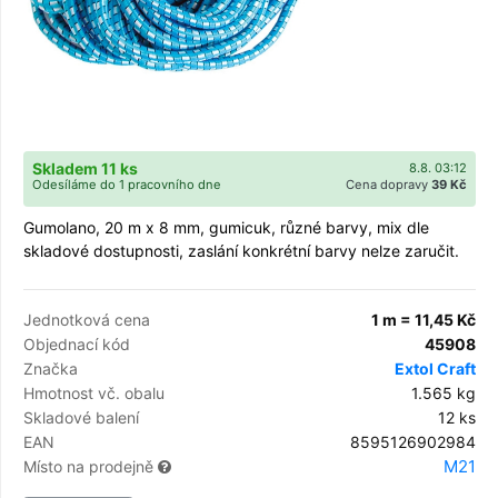
Skladem 11 ks
8.8. 03:12
Odesíláme do 1 pracovního dne
Cena dopravy
39 Kč
Gumolano, 20 m x 8 mm, gumicuk, různé barvy, mix dle
skladové dostupnosti, zaslání konkrétní barvy nelze zaručit.
Jednotková cena
1 m = 11,45 Kč
Objednací kód
45908
Značka
Extol Craft
Hmotnost vč. obalu
1.565 kg
Skladové balení
12 ks
EAN
8595126902984
M21
Místo na prodejně