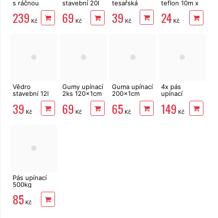
s ráčnou
stavební 20l
tesařská
teflon 10m x
800kg
zesílené s
12mm těsnící
39
239
69
24
2,5x500 cm
vodoznakem
Kč
Kč
Kč
Kč
sada 2 ks
Vědro
Gumy upínací
Guma upínací
4x pás
stavební 12l
2ks 120x1cm
200x1cm
upínací
zesílené s
EXTOL
DOUBLE
100kg,200x1,8cm
39
69
65
149
vodoznakem
HOOK
Kč
Kč
Kč
Kč
Pás upínací
500kg
2,5x500 cm s
85
ráčnou
Kč