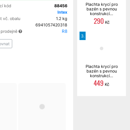
Plachta krycí pro
cí kód
88456
bazén s pevnou
Intex
konstrukcí...
290
 vč. obalu
1.2 kg
Kč
6941057420318
R8
 prodejně
3.
ovnat
Plachta krycí pro
bazén s pevnou
konstrukcí...
449
Kč