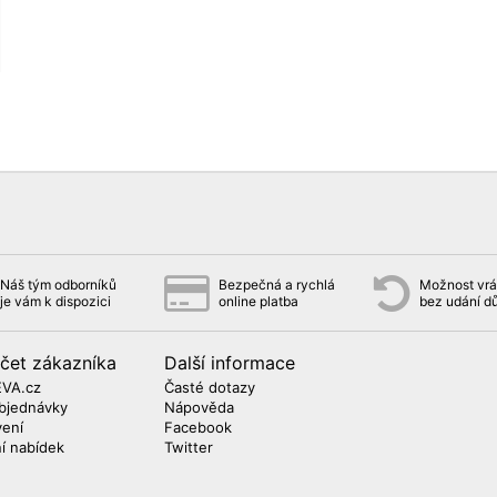
Náš tým odborníků
Bezpečná a rychlá
Možnost vrát
je vám k dispozici
online platba
bez udání d
čet zákazníka
Další informace
EVA.cz
Časté dotazy
bjednávky
Nápověda
vení
Facebook
ní nabídek
Twitter