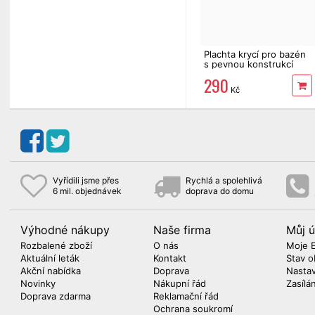
Plachta krycí pro bazén
s pevnou konstrukcí
366 cm INTEX 28031
290
FRAME
Kč
Vyřídili jsme přes
Rychlá a spolehlivá
6 mil. objednávek
doprava do domu
Výhodné nákupy
Naše firma
Můj ú
Rozbalené zboží
O nás
Moje 
Aktuální leták
Kontakt
Stav o
Akční nabídka
Doprava
Nasta
Novinky
Nákupní řád
Zasílá
Doprava zdarma
Reklamační řád
Ochrana soukromí