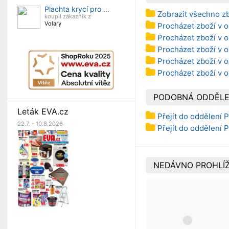
Plachta krycí pro ...
Zobrazit všechno zb
koupil zákazník z
Volary
Procházet zboží v o
Procházet zboží v o
Procházet zboží v o
Procházet zboží v o
Procházet zboží v o
PODOBNÁ ODDĚLE
Leták EVA.cz
Přejít do oddělení P
22.7. - 10.8.2026
Přejít do oddělení 
NEDÁVNO PROHLÍŽ