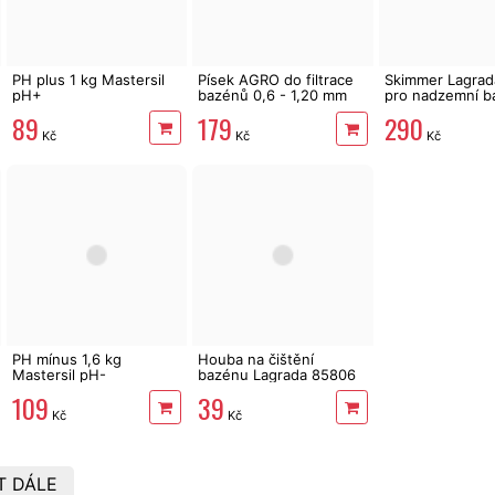
PH plus 1 kg Mastersil
Písek AGRO do filtrace
Skimmer Lagrad
pH+
bazénů 0,6 - 1,20 mm
pro nadzemní b
25kg
89
290
179
Kč
Kč
Kč
PH mínus 1,6 kg
Houba na čištění
Mastersil pH-
bazénu Lagrada 85806
109
39
Kč
Kč
T DÁLE