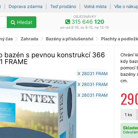
t
|
Doprava zdarma
|
Teď prodáno
|
Volná místa
|
Vše o náku
OBJEDNÁVKY
315 646
120
Hledat
po-pá 8-19, so 8-15, ne 13-19
lný čas
Zahrada
Bazény a příslušenství
Plachty a podlož
ro bazén s pevnou konstrukcí 366
Chrání V
31 FRAME
kdy bazé
pomocí š
bazény 
cm.
29
1
ks
Sklade
Odesílám