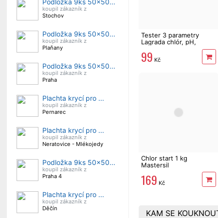
Podložka 9ks 50x50...
koupil zákazník z
Stochov
Podložka 9ks 50x50...
Tester 3 parametry
koupil zákazník z
Lagrada chlór, pH,
Plaňany
alkalita, 50ks
99
Kč
Podložka 9ks 50x50...
koupil zákazník z
Praha
Plachta krycí pro ...
koupil zákazník z
Pernarec
Plachta krycí pro ...
koupil zákazník z
Neratovice - Mlékojedy
Chlor start 1 kg
Podložka 9ks 50x50...
Mastersil
koupil zákazník z
169
Praha 4
Kč
Plachta krycí pro ...
koupil zákazník z
Děčín
KAM SE KOUKNOU