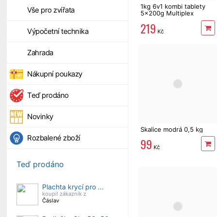
1kg 6v1 kombi tablety
Vše pro zvířata
5x200g Multiplex
Mastersil
219
Výpočetní technika
Kč
Zahrada
Nákupní poukazy
Teď prodáno
Novinky
Skalice modrá 0,5 kg
Rozbalené zboží
99
Kč
Teď prodáno
Plachta krycí pro ...
koupil zákazník z
Čáslav