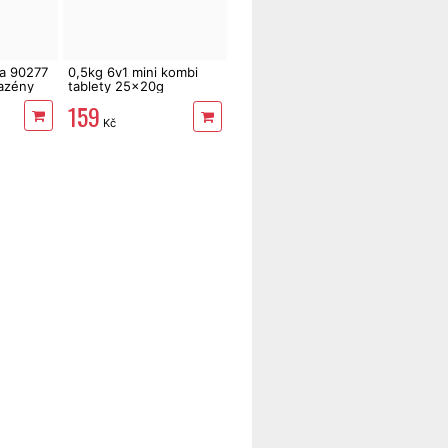
a 90277
0,5kg 6v1 mini kombi
azény
tablety 25x20g
Multiplex Mastersil
159
Kč