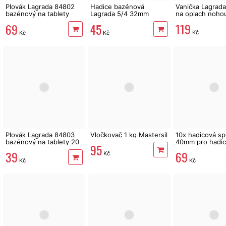
Plovák Lagrada 84802
Hadice bazénová
Vanička Lagrad
bazénový na tablety
Lagrada 5/4 32mm
na oplach noho
200 g, dávkovač
černá, 1m
119
69
45
Kč
Kč
Kč
Plovák Lagrada 84803
Vločkovač 1 kg Mastersil
10x hadicová s
bazénový na tablety 20
40mm pro hadici
95
g, dávkovač
69
39
Kč
Kč
Kč