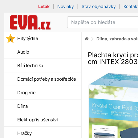
Leták
|
Novinky
|
Stav objednávky
|
Kontak
Hity týdne
Dílna, zahrada a vo
Audio
Plachta krycí p
cm INTEX 280
Bílá technika
Domácí potřeby a spotřebiče
Drogerie
Dílna
Elektropříslušenství
Hračky