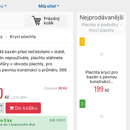
pu
Můj účet
Nejprodávanější
Prázdný
košík
Plachty a podložky -
Krycí plachty
ky
Krycí plachty
1.
áš bazén před nečistotami v době,
n nepoužíváte, plachtu stáhnete
ňůry v obvodu plachty, pro
s pevnou konstrukcí o průměru 366
Plachta krycí pro
bazén s pevnou
konstrukcí...
0
199
Doprava
39 Kč
Kč
Kč
s 21% DPH
2.
+
Do košíku
-
m 5 ks
6.8. 03:51
e do 1 pracovního dne