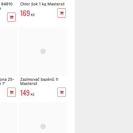
a 84810
Chlor šok 1 kg Mastersil
u
169
Kč
pona 25-
Zazimovač bazénů 1l
 1"
Mastersil
149
Kč