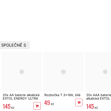
 SPOLEČNĚ S
20x AA baterie alkalická
Rozbočka T 3x16A, bílá
20x AAA bateri
EXTOL ENERGY ULTRA
alkalická EXTO
49
Plus LR6
ULTRA Plus LR0
145
145
Kč
Kč
Kč