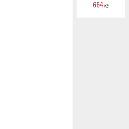
664
Kč