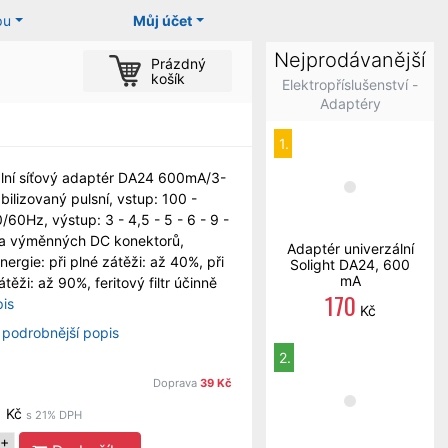
pu
Můj účet
Nejprodávanější
Prázdný
košík
Elektropříslušenství -
Adaptéry
1.
lní síťový adaptér DA24 600mA/3-
abilizovaný pulsní, vstup: 100 -
/60Hz, výstup: 3 - 4,5 - 5 - 6 - 9 -
da výměnných DC konektorů,
Adaptér univerzální
nergie: při plné zátěži: až 40%, při
Solight DA24, 600
mA
těži: až 90%, feritový filtr účinně
170
pis
Kč
 podrobnější popis
2.
0
Doprava
39 Kč
Kč
s 21% DPH
+