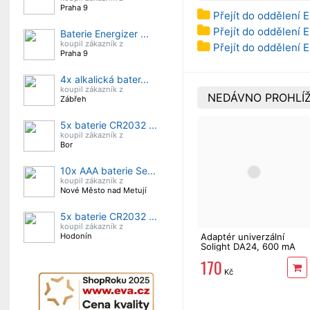
Praha 9
Přejít do oddělení 
Přejít do oddělení E
Baterie Energizer ...
koupil zákazník z
Přejít do oddělení 
Praha 9
4x alkalická bater...
koupil zákazník z
NEDÁVNO PROHLÍŽ
Zábřeh
5x baterie CR2032 ...
koupil zákazník z
Bor
10x AAA baterie Se...
koupil zákazník z
Nové Město nad Metují
5x baterie CR2032 ...
koupil zákazník z
Hodonín
Adaptér univerzální
Solight DA24, 600 mA
170
Kč