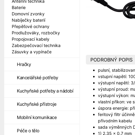
Anténní technika
Baterie
Domovní zvonky
Nabíječky baterií
Přepěťové ochrany
Prodlužováky, rozbočky
Propojovací kabely
Zabezpečovací technika
Zásuvky a vypínače
PODROBNÝ POPIS
Hračky
pulsní, stabilizova
vstupní napětí: 1
Kancelářské potřeby
výstupní napětí: 3
výstupní proud: 
Kuchyňské potřeby a nádobí
výstupní výkon: m
vlastní příkon: ve
Kuchyňské přístroje
úspora energie: př
feritový filtr účin
Mobilní komunikace
přívodním kabelu
sada výměnných D
Péče o tělo
1) 2.35 × 0.7 mm