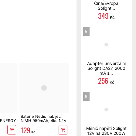
Čína/Evropa
Solight...
349
Kč
5.
Adaptér univerzální
Solight DA27, 2000
mA s...
256
Kč
6.
e
Baterie Nedis nabíjecí
L ENERGY
NiMH 950mAh, 4ks 1.2V
3
typ AAA (mikrotužka)
129
Měnič napětí Solight
Kč
12V na 230V 200W