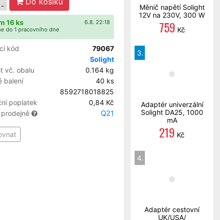
Do košíku
-
Měnič napětí Solight
12V na 230V, 300 W
m 16 ks
759
6.8. 22:18
Kč
e do 1 pracovního dne
cí kód
79067
3.
Solight
 vč. obalu
0.164 kg
 balení
40 ks
8592718018825
ní poplatek
0,84 Kč
Adaptér univerzální
Solight DA25, 1000
Q21
 prodejně
mA
219
ovnat
Kč
4.
Adaptér cestovní
UK/USA/