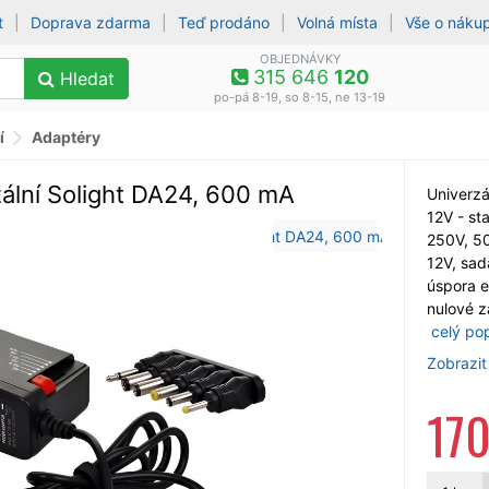
t
|
Doprava zdarma
|
Teď prodáno
|
Volná místa
|
Vše o náku
OBJEDNÁVKY
315 646
120
Hledat
po-pá 8-19, so 8-15, ne 13-19
í
Adaptéry
ální Solight DA24, 600 mA
Univerzá
12V - st
250V, 50
12V, sa
úspora e
nulové zá
celý po
Zobrazit
17