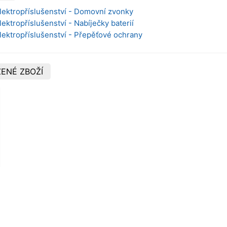
Elektropříslušenství - Domovní zvonky
lektropříslušenství - Nabíječky baterií
Elektropříslušenství - Přepěťové ochrany
ENÉ ZBOŽÍ