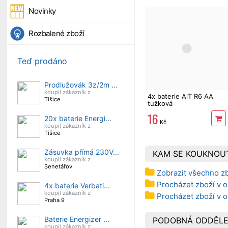
Novinky
Rozbalené zboží
Teď prodáno
Prodlužovák 3z/2m ...
koupil zákazník z
4x baterie AiT R6 AA
Tišice
tužková
16
20x baterie Energi...
Kč
koupil zákazník z
Tišice
Zásuvka přímá 230V...
KAM SE KOUKNOU
koupil zákazník z
Senetářov
Zobrazit všechno zb
Procházet zboží v o
4x baterie Verbati...
koupil zákazník z
Procházet zboží v o
Praha 9
Baterie Energizer ...
PODOBNÁ ODDĚLE
koupil zákazník z