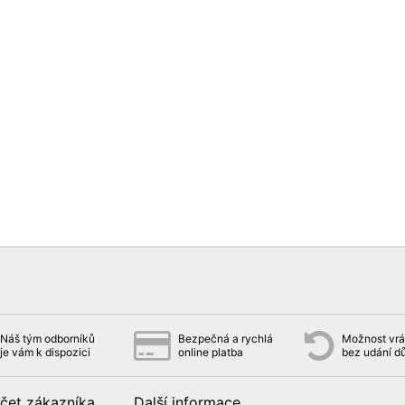
Náš tým odborníků
Bezpečná a rychlá
Možnost vrát
je vám k dispozici
online platba
bez udání d
čet zákazníka
Další informace