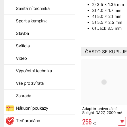
2) 3.5 × 1.35 mm
Sanitární technika
3) 4.0 × 1.7 mm
4) 5.0 × 2.1 mm
Sport a kempink
5) 5.5 × 2.5 mm
6) Jack 3.5 mm
Stavba
Svítidla
ČASTO SE KUPUJE
Video
Výpočetní technika
Vše pro zvířata
Zahrada
Nákupní poukazy
Adaptér univerzální
Solight DA27, 2000 mA
stab.
256
Teď prodáno
Kč