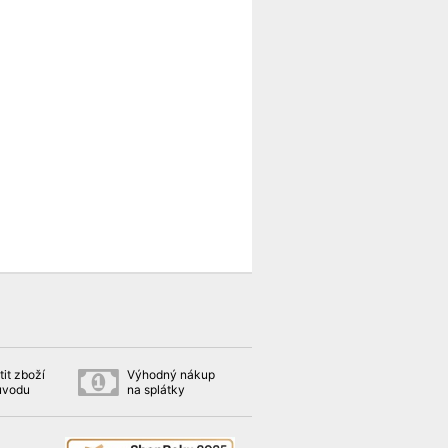
it zboží
Výhodný nákup
ůvodu
na splátky