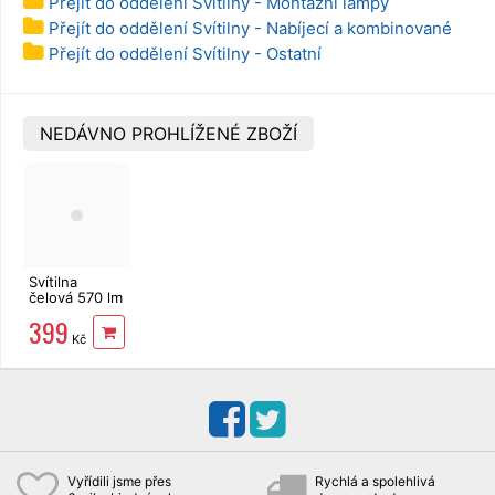
Přejít do oddělení Svítilny - Montážní lampy
Přejít do oddělení Svítilny - Nabíjecí a kombinované
Přejít do oddělení Svítilny - Ostatní
NEDÁVNO PROHLÍŽENÉ ZBOŽÍ
Svítilna
čelová 570 lm
nabíjecí
399
Cattara LED
Kč
Cree 6W
Vyřídili jsme přes
Rychlá a spolehlivá