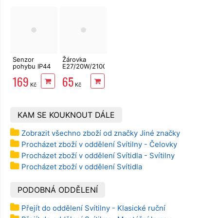
třpytkou
Senzor
Žárovka
pohybu IP44
E27/20W/2100lm/4100K
Ecolite
LED A65
169
65
EST11-BI
ECOLITE
Kč
Kč
KAM SE KOUKNOUT DÁLE
Zobrazit všechno zboží od značky Jiné značky
Procházet zboží v oddělení Svítilny - Čelovky
Procházet zboží v oddělení Svítidla - Svítilny
Procházet zboží v oddělení Svítidla
PODOBNÁ ODDĚLENÍ
Přejít do oddělení Svítilny - Klasické ruční