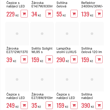
Čepice s
Žárovka
Svítilna
Reflektor
nabíjecí LED
E14/7W/630lm/4100K
čelová
2400lm/30W/4000
čelovkou,
LED svíčka
Solight
IP65
229
34
55
139
khaki
Ecolite
WH26, 3W,
Kč
Kč
Kč
Kč
150lm
Žárovka
Světlo Solight
Lampička
Svítilna
E27/12W/1370lm/4200K
WL95 s
stolní LUXUS
čelová 120 lm
LED A60
dálkovým
LA9W RGB
nabíjecí
39
159
290
159
ECOLITE
ovládáním, 5
Cattara LED
Kč
Kč
Kč
Kč
LED, 3x AA
Cree XP-E
baterie
Čepice s
Žárovka
Čepice s
Svítilna
nabíjecí LED
E27/8W/910lm/4200K
nabíjecí LED
nabíjecí
čelovkou,
LED A60
čelovkou,
2000lm,
249
35
159
390
černá s
ECOLITE
svítivě růžová
čelová Strend
Kč
Kč
Kč
Kč
bambulí a
Sixtol
Pro H4019