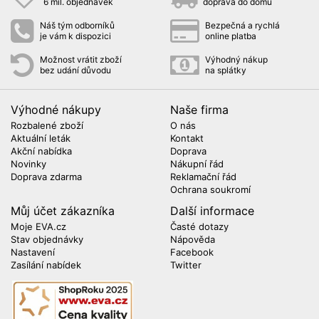
6 mil. objednávek
doprava do domu
Náš tým odborníků
Bezpečná a rychlá
je vám k dispozici
online platba
Možnost vrátit zboží
Výhodný nákup
bez udání důvodu
na splátky
Výhodné nákupy
Naše firma
Rozbalené zboží
O nás
Aktuální leták
Kontakt
Akční nabídka
Doprava
Novinky
Nákupní řád
Doprava zdarma
Reklamační řád
Ochrana soukromí
Můj účet zákazníka
Další informace
Moje EVA.cz
Časté dotazy
Stav objednávky
Nápověda
Nastavení
Facebook
Zasílání nabídek
Twitter