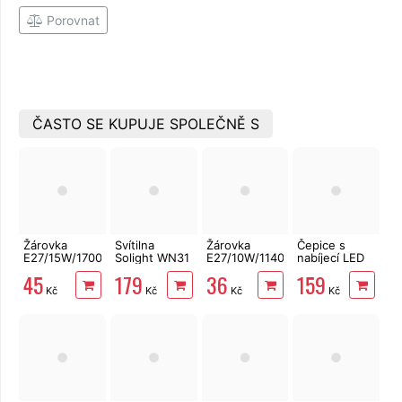
Porovnat
ČASTO SE KUPUJE SPOLEČNĚ S
Žárovka
Svítilna
Žárovka
Čepice s
E27/15W/1700lm/4100K
Solight WN31
E27/10W/1140lm/4200K
nabíjecí LED
LED A60
kapesní
LED A60
čelovkou,
45
179
36
159
ECOLITE
nabíjecí, 3W,
ECOLITE
maskáč Sixtol
Kč
Kč
Kč
Kč
200lm, USB,
Li-ion