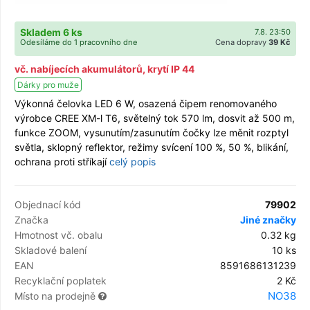
Skladem 6 ks
7.8. 23:50
Odesíláme do 1 pracovního dne
Cena dopravy
39 Kč
vč. nabíjecích akumulátorů, krytí IP 44
Dárky pro muže
Výkonná čelovka LED 6 W, osazená čipem renomovaného
výrobce CREE XM-l T6, světelný tok 570 lm, dosvit až 500 m,
funkce ZOOM, vysunutím/zasunutím čočky lze měnit rozptyl
světla, sklopný reflektor, režimy svícení 100 %, 50 %, blikání,
ochrana proti stříkají
celý popis
Objednací kód
79902
Značka
Jiné značky
Hmotnost vč. obalu
0.32 kg
Skladové balení
10 ks
EAN
8591686131239
Recyklační poplatek
2 Kč
NO38
Místo na prodejně