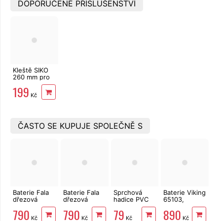
DOPORUČENÉ PŘÍSLUŠENSTVÍ
Kleště SIKO
260 mm pro
armatury
199
EXTOL
Kč
PREMIUM
ČASTO SE KUPUJE SPOLEČNĚ S
Baterie Fala
Baterie Fala
Sprchová
Baterie Viking
dřezová
dřezová
hadice PVC
65103,
flexibilní,
flexibilní,
150 cm Viking
150mm,
790
790
79
890
černá
červená
vanová
Kč
Kč
Kč
Kč