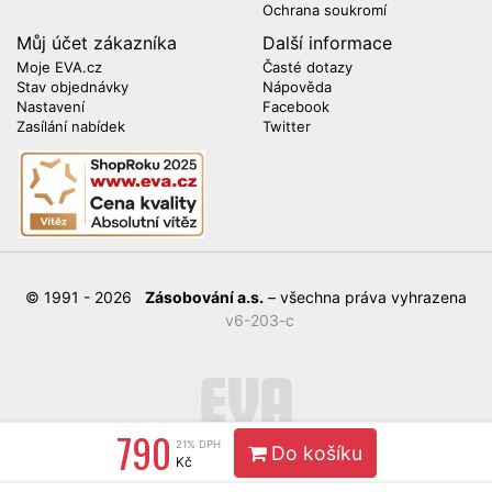
Ochrana soukromí
Můj účet zákazníka
Další informace
Moje EVA.cz
Časté dotazy
Stav objednávky
Nápověda
Nastavení
Facebook
Zasílání nabídek
Twitter
© 1991 - 2026
Zásobování a.s.
– všechna práva vyhrazena
v6-203-c
790
21% DPH
Do košíku
Kč