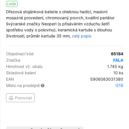
Leták
Dřezová stojánková baterie s ohebnou hadicí, masivní
mosazné provedení, chromovaný povrch, kvalitní perlátor
švýcarské značky Neoperl (s přisáváním vzduchu šetří
spotřebu vody o polovinu), keramická kartuše s dlouhou
životností, průměr kartuše 35 mm,
celý popis
Objednací kód
85184
Značka
FALA
Hmotnost vč. obalu
1.745 kg
Skladové balení
10 ks
EAN
5906083031380
G18
Místo na prodejně
Porovnat