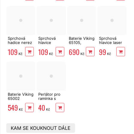
Sprchová
Sprchová
Baterie Viking
Sprchová
hadice nerez
hlavice
65105,
hlavice laser
150 cm,
100mm
150mm,
eko, 75mm,
109
109
690
99
Viking
3funkční
sprchová
2funkční
Kč
Kč
Kč
Kč
Viking
Viking
Baterie Viking
Perlátor pro
65002
ramínka s
umyvadlová,
vnitřním
549
40
stojánková
závitem M24
Kč
Kč
KAM SE KOUKNOUT DÁLE