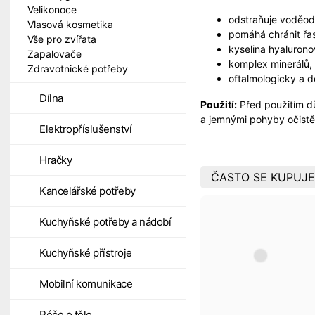
Velikonoce
odstraňuje voděo
Vlasová kosmetika
pomáhá chránit řa
Vše pro zvířata
kyselina hyaluron
Zapalovače
komplex minerálů, 
Zdravotnické potřeby
oftalmologicky a d
Dílna
Použití:
Před použitím d
a jemnými pohyby očistět
Elektropříslušenství
Hračky
ČASTO SE KUPUJE
Kancelářské potřeby
Kuchyňské potřeby a nádobí
Kuchyňské přístroje
Mobilní komunikace
Péče o tělo