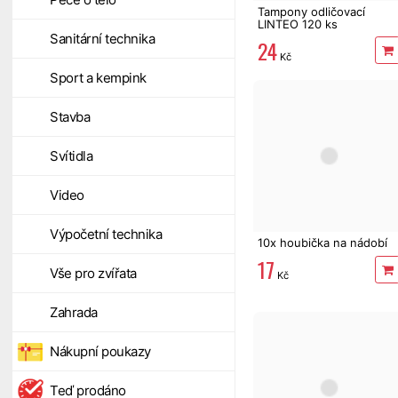
Tampony odličovací
LINTEO 120 ks
Sanitární technika
24
Kč
Sport a kempink
Stavba
Svítidla
Video
Výpočetní technika
10x houbička na nádobí
17
Vše pro zvířata
Kč
Zahrada
Nákupní poukazy
Teď prodáno