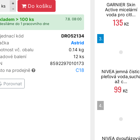
+
GARNIER Skin
Do košíku
ks
-
Active micelární
voda pro citl...
kladem > 100 ks
135
7.8. 08:00
Kč
esíláme do 1 pracovního dne
jednací kód
DRO52134
3.
ačka
Astrid
otnost vč. obalu
0.14 kg
ladové balení
12 ks
N
8592297010173
C18
sto na prodejně
NIVEA jemná čistic
pleťová voda,such
až c...
Porovnat
99
Kč
4.
NIVEA dvoufázov