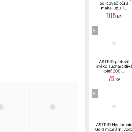
odličovač očí a
make-upu 1...
105
Kč
5.
ASTRID pleťové
mléko suchá/citliv
pleť 200...
75
Kč
6.
ASTRID Hyaluroni
Gold micelární vod