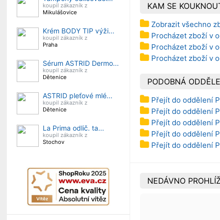
KAM SE KOUKNOU
koupil zákazník z
Mikulášovice
Zobrazit všechno zb
Krém BODY TIP výži...
Procházet zboží v od
koupil zákazník z
Praha
Procházet zboží v o
Procházet zboží v 
Sérum ASTRID Dermo...
koupil zákazník z
Dětenice
PODOBNÁ ODDĚLE
ASTRID pleťové mlé...
Přejít do oddělení
koupil zákazník z
Dětenice
Přejít do oddělení 
Přejít do oddělení 
La Prima odlič. ta...
Přejít do oddělení 
koupil zákazník z
Stochov
Přejít do oddělení 
NEDÁVNO PROHLÍŽ