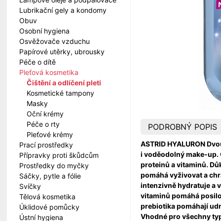
Lubrikační gely a kondomy
Obuv
Osobní hygiena
Osvěžovače vzduchu
Papírové utěrky, ubrousky
Péče o dítě
Pleťová kosmetika
Čištění a odlíčení pleti
Kosmetické tampony
Masky
Oční krémy
Péče o rty
PODROBNÝ POPIS
Pleťové krémy
ASTRID HYALURON Dvoufá
Prací prostředky
i voděodolný make-up. 
Přípravky proti škůdcům
proteinů a vitaminů. Důk
Prostředky do myčky
pomáhá vyživovat a chrá
Sáčky, pytle a fólie
intenzivně hydratuje a 
Svíčky
vitaminů pomáhá posilov
Tělová kosmetika
prebiotika pomáhají udr
Úklidové pomůcky
Vhodné pro všechny typy
Ústní hygiena