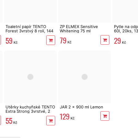
Toaletní papír TENTO
ZP ELMEX Sensitive
Pytle na od
Forest 3vrstvý 8 rolí, 144
Whitening 75 ml
60l, 20ks, 1
m
fialové, lev
79
59
29
Kč
Kč
Kč
Utěrky kuchyňské TENTO
JAR 2 x 900 ml Lemon
Extra Strong 3vrstvé, 2
129
role, 34 m
55
Kč
Kč