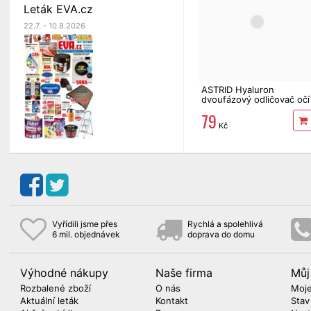
Leták EVA.cz
22.7. - 10.8.2026
ASTRID Hyaluron
dvoufázový odličovač očí
a rtů 125 ml
79
Kč
Vyřídili jsme přes
Rychlá a spolehlivá
6 mil. objednávek
doprava do domu
Výhodné nákupy
Naše firma
Můj
Rozbalené zboží
O nás
Moje
Aktuální leták
Kontakt
Stav