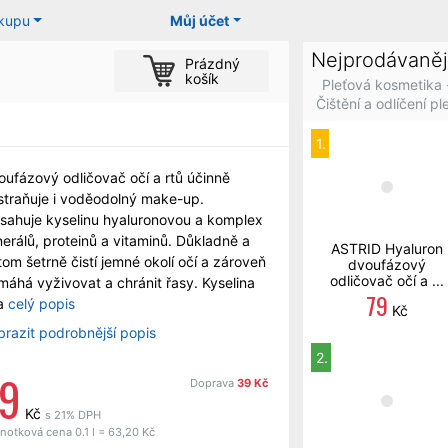
ákupu
Můj účet
Nejprodávaněj
Prázdný
košík
Pleťová kosmetika 
Čištění a odlíčení ple
1.
oufázový odličovač očí a rtů účinně
straňuje i voděodolný make-up.
sahuje kyselinu hyaluronovou a komplex
erálů, proteinů a vitaminů. Důkladně a
ASTRID Hyaluron
tom šetrně čistí jemné okolí očí a zároveň
dvoufázový
odličovač očí a ...
máhá vyživovat a chránit řasy. Kyselina
79
a
celý popis
Kč
brazit podrobnější popis
2.
79
Doprava
39 Kč
Kč
s 21% DPH
notková cena 0.1 l = 63,20 Kč