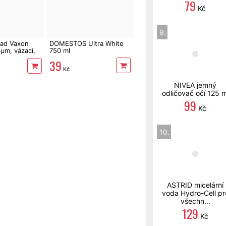
79
Kč
9.
pad Vaxon
DOMESTOS Ultra White
3µm, vázací,
750 ml
andule
39
Kč
NIVEA jemný
odličovač očí 125 m
99
Kč
10.
ASTRID micelární
voda Hydro-Cell pr
všechn...
129
Kč