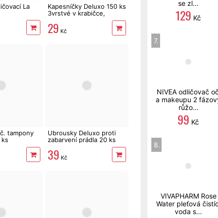
se zl...
ičovací La
Kapesníčky Deluxo 150 ks
129
3vrstvé v krabičce,
Kč
zvířátka
29
Kč
7.
NIVEA odličovač oč
a makeupu 2 fázov
růžo...
99
Kč
ič. tampony
Ubrousky Deluxo proti
 ks
zabarvení prádla 20 ks
8.
39
Kč
VIVAPHARM Rose
Water pleťová čistíc
voda s...