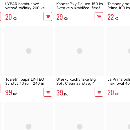
LYBAR bambusové
Kapesníčky Deluxo 150 ks
Tampony odl
vatové tyčinky 200 ks
3vrstvé v krabičce, šedé
Prima 100 ks
květy
20
22
29
Kč
Kč
Kč
Toaletní papír LINTEO
Utěrky kuchyňské Big
La Prima odl
3vrstvý 16 rolí, 240 m
Soft Clean 2vrstvé, 4
maxi oval 40
role, 41 m
99
20
39
Kč
Kč
Kč