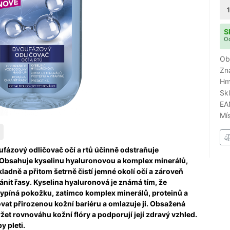
1
S
Od
Ob
Zn
Hm
Sk
EA
Mí
zový odličovač očí a rtů účinně odstraňuje
Obsahuje kyselinu hyaluronovou a komplex minerálů,
ladně a přitom šetrně čistí jemné okolí očí a zároveň
nit řasy. Kyselina hyaluronová je známá tím, že
vypíná pokožku, zatímco komplex minerálů, proteinů a
at přirozenou kožní bariéru a omlazuje ji. Obsažená
žet rovnováhu kožní flóry a podporují její zdravý vzhled.
 pleti.