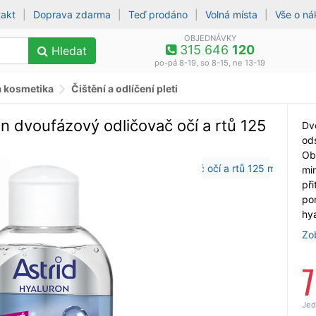
takt
|
Doprava zdarma
|
Teď prodáno
|
Volná místa
|
Vše o n
OBJEDNÁVKY
315 646
120
Hledat
po-pá 8-19, so 8-15, ne 13-19
á kosmetika
Čištění a odlíčení pleti
 dvoufázový odličovač očí a rtů 125
Dv
od
Ob
min
při
po
hy
Zo
Jed