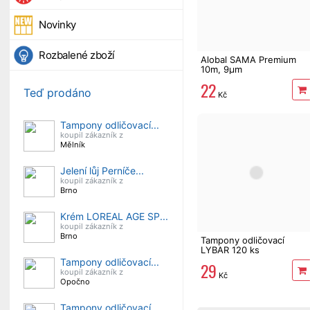
Novinky
Rozbalené zboží
Alobal SAMA Premium
10m, 9µm
22
Teď prodáno
Kč
Tampony odličovací...
koupil zákazník z
Mělník
Jelení lůj Perníče...
koupil zákazník z
Brno
Krém LOREAL AGE SP...
koupil zákazník z
Brno
Tampony odličovací
LYBAR 120 ks
Tampony odličovací...
29
koupil zákazník z
Kč
Opočno
Tampony odličovací...