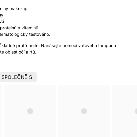
dolný make-up
sy
ová
proteinů a vitaminů
ermatologicky testováno.
ůkladně protřepejte. Nanášejte pomocí vatového tamponu
e oblast očí a rtů.
 SPOLEČNĚ S