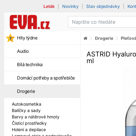
Leták
|
Novinky
|
Stav objednávky
|
Kon
Hity týdne
Drogerie
Pleťov
Audio
ASTRID Hyaluron
ml
Bílá technika
Domácí potřeby a spotřebiče
Drogerie
Autokosmetika
Balíčky a sady
Barvy a nátěrové hmoty
Čisticí prostředky
Holení a depilace
Lampové oleje a podpalovače